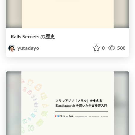
Rails Secrets の歴史
yutadayo
0
500