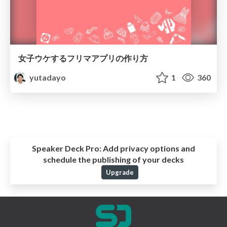
女子ウケするフリマアプリの作り方
yutadayo
1
360
Speaker Deck Pro:
Add privacy options and
schedule the publishing of your decks
Upgrade