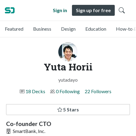
Sign in
Sign up for free
Featured
Business
Design
Education
How-to &
Yuta Horii
yutadayo
18 Decks
0 Following
22 Followers
5 Stars
Co-founder CTO
SmartBank, Inc.