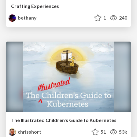
Crafting Experiences
bethany
1
240
The Illustrated Children's Guide to Kubernetes
chrisshort
51
53k