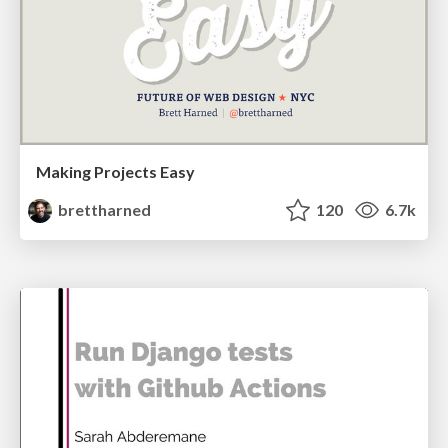
Making Projects Easy
brettharned
120
6.7k