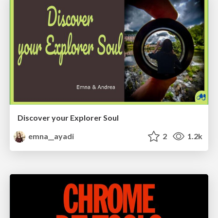
Discover your Explorer Soul
emna__ayadi
2
1.2k