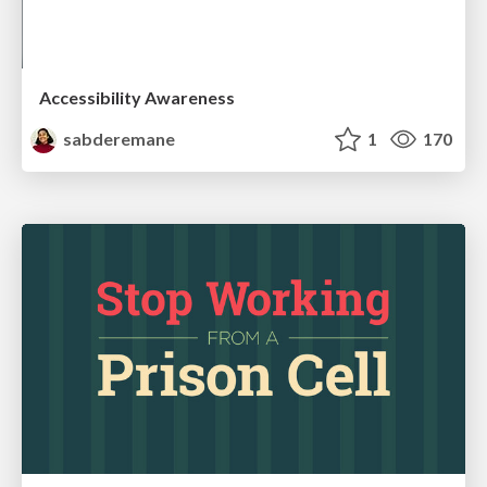
Accessibility Awareness
sabderemane
1
170