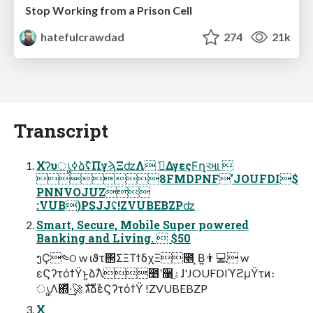
Stop Working from a Prison Cell
hatefulcrawdad
274
21k
Transcript
ΧʔυൃߦձࣾʢΠγϡΞʣΛ ࢧ͑ΔγεςϜղઆ 
8FMDPNF'JOUFDI$
PNNVOJUZ
:VUB)PSJJʢ!ZVUBEBZPʣ
Smart, Secure, Mobile Super powered
Banking and Living.  $50
ງҪ༤ଠ w ιϑτ΢ΣΞΤϯδχΞ೥ ͙Β͍👨💻 w
εϚʔτόϯΫͱ͍͏ձࣾΛ೥ʹ૑ۀͯ͠ɺ'JOUFDIϓϩμΫτͷ։
ൃΛ΍ͬͯ·͢🚀 גࣜձࣾεϚʔτόϯΫ !ZVUBEBZP
X