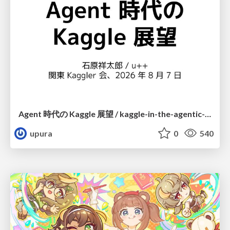
Agent 時代の Kaggle 展望 / kaggle-in-the-agentic-era
upura
0
540