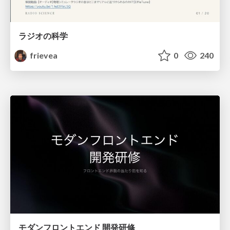
ラジオの科学
frievea
0
240
モダンフロントエンド 開発研修