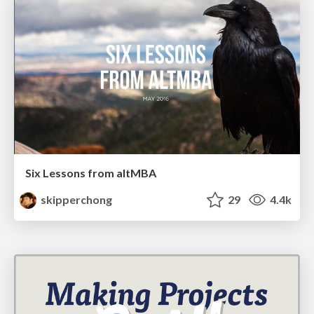
Six Lessons from altMBA
skipperchong
29
4.4k