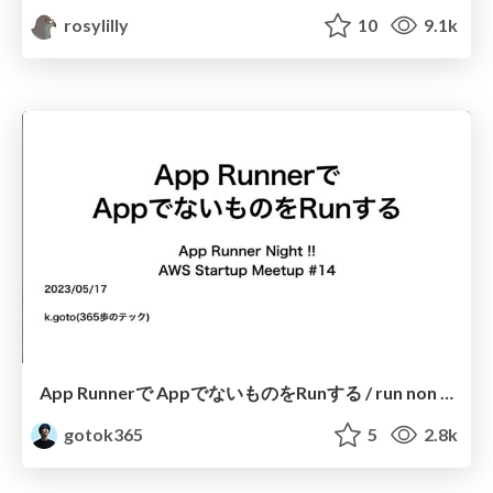
rosylilly
10
9.1k
App Runnerで AppでないものをRunする / run non apps with app runner
gotok365
5
2.8k