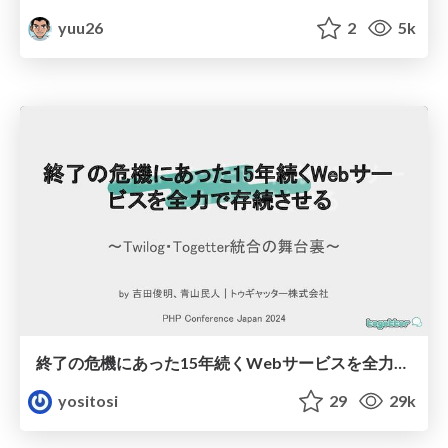
yuu26
2
5k
終了の危機にあった15年続くWebサービスを全力で存続させる - phpcon2024
yositosi
29
29k