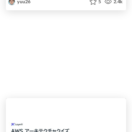
yuu26
5
2.4k