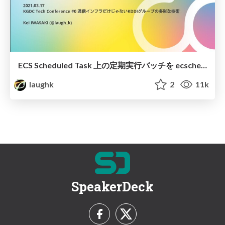
ECS Scheduled Task 上の定期実行バッチを ecschedule で GitOps 化した話 / A story about a scheduled execution batch on the ECS Scheduled Task converted to GitOps with ecschedule
laughk
2
11k
SpeakerDeck