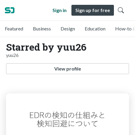
Sign in
Sign up for free
Featured
Business
Design
Education
How-to &
Starred by yuu26
yuu26
View profile