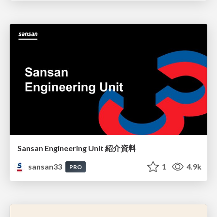
Sansan Engineering Unit 紹介資料
sansan33
1
4.9k
PRO