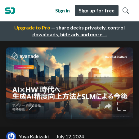
Sign in
Sign up for free
Upgrade to Pro
— share decks privately, control
downloads, hide ads and more …
Yuya Kakizaki
July 12, 2024