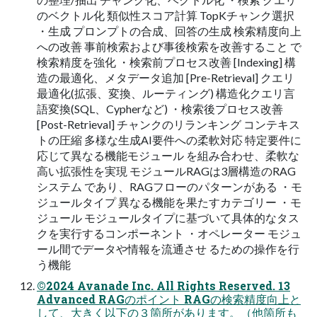
のベクトル化 類似性スコア計算 TopKチャンク選択
・生成 プロンプトの合成、回答の生成 検索精度向上
への改善 事前検索および事後検索を改善すること で
検索精度を強化 ・検索前プロセス改善 [Indexing] 構
造の最適化、メタデータ追加 [Pre-Retrieval] クエリ
最適化(拡張、変換、ルーティング) 構造化クエリ言
語変換(SQL、Cypherなど) ・検索後プロセス改善
[Post-Retrieval] チャンクのリランキング コンテキス
トの圧縮 多様な生成AI要件への柔軟対応 特定要件に
応じて異なる機能モジュール を組み合わせ、柔軟な
高い拡張性を実現 モジュールRAGは3層構造のRAG
システム であり、RAGフローのパターンがある ・モ
ジュールタイプ 異なる機能を果たすカテゴリー ・モ
ジュール モジュールタイプに基づいて具体的なタス
クを実行するコンポーネント ・オペレーター モジュ
ール間でデータや情報を流通させ るための操作を行
う機能
©2024 Avanade Inc. All Rights Reserved. 13
Advanced RAGのポイント RAGの検索精度向上と
して、大きく以下の３箇所があります。（他箇所も