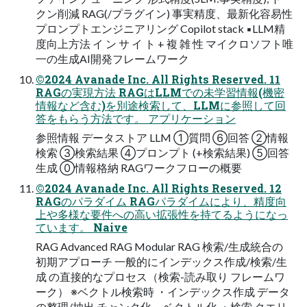
クン削減 RAG(/プラグイン) 事実精度、最新化容易性
プロンプトエンジニアリング Copilot stack ▪LLM精
度向上方法 イ ン サ イ ト + 複 雑 性 マイクロソフト唯
一の生成AI開発フレームワーク
©2024 Avanade Inc. All Rights Reserved. 11
RAGの実現方法 RAGはLLMでの未学習情報(機密
情報など含む)を別途検索して、LLMに参照して回
答をもらう方法です。 アプリケーション
参照情報 データストア LLM ①質問 ⑥回答 ②情報
検索 ③検索結果 ④プロンプト (+検索結果) ⑤回答
生成 ⓪情報格納 RAGワークフローの概要
©2024 Avanade Inc. All Rights Reserved. 12
RAGのパラダイム RAGパラダイムにより、精度向
上や多様な要件への高い拡張性を持てるようになっ
ています。 Naive
RAG Advanced RAG Modular RAG 検索/生成統合の
初期アプローチ 一般的にインデックス作成/検索/生
成 の直接的なプロセス（検索-読み取り フレームワ
ーク） ※ベクトル検索時 ・インデックス作成 データ
の整理/抽出 チャンク化、ベクトル化 ・検索 クエリ