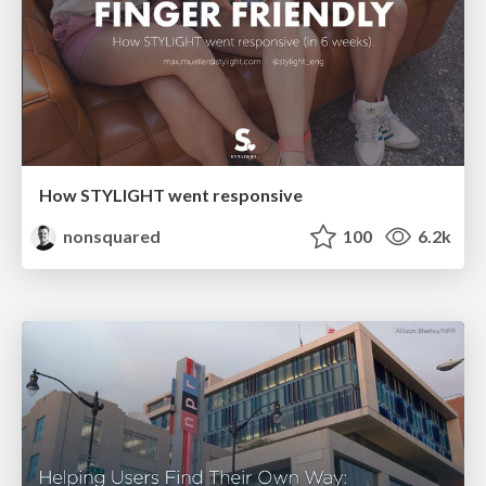
How STYLIGHT went responsive
nonsquared
100
6.2k