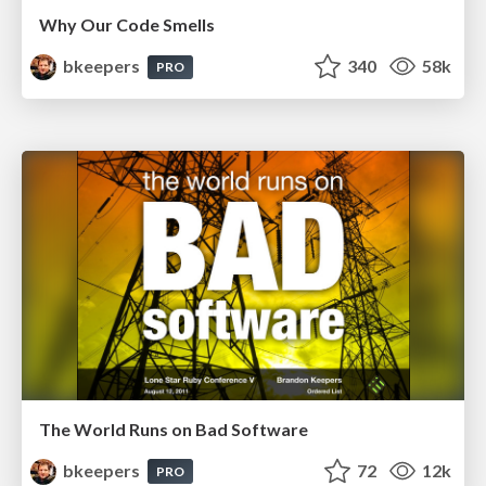
Why Our Code Smells
bkeepers
340
58k
PRO
The World Runs on Bad Software
bkeepers
72
12k
PRO