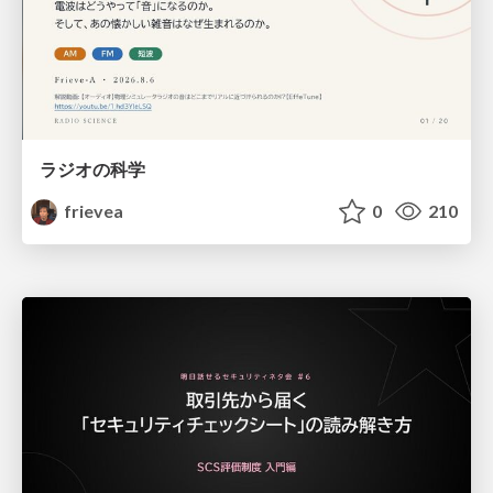
ラジオの科学
frievea
0
210