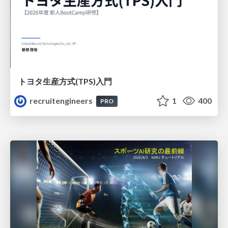
トヨタ⽣産⽅式(TPS)⼊⾨
recruitengineers
1
400
PRO