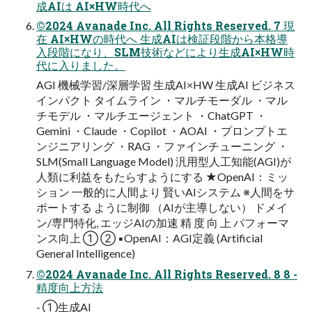
成AIは AI×HW時代へ
©2024 Avanade Inc. All Rights Reserved. 7 現
在 AI×HWの時代へ 生成AIは検証段階から本格導
入段階になり、SLM技術などにより生成AI×HW時
代に入りました。
AGI 機械学習/深層学習 生成AI×HW 生成AI ビジネス
インパクト タイムライン ・マルチモーダル ・マル
チモデル ・マルチエージェント ・ChatGPT ・
Gemini ・Claude ・Copilot ・AOAI ・プロンプトエ
ンジニアリング ・RAG ・ファインチューニング ・
SLM(Small Language Model) 汎用型人工知能(AGI)が
人類に利益をもたらすようにする ★OpenAI：ミッ
ション 一般的に人間より 賢いAIシステム ※人間をサ
ポートする ように制御 （AIが主導しない） ドメイ
ン/専門特化, エッジAIの加速 精 度 向 上 パフォーマ
ンス向上 ① ② ▪OpenAI：AGI定義 (Artificial
General Intelligence)
©2024 Avanade Inc. All Rights Reserved. 8 8 -
精度向上方法
- ①生成AI