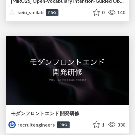
[MIRU26] Open-Vocabulary Intention-Guided Object Detection in Diverse Scenes
keio_smilab
0
140
PRO
モダンフロントエンド 開発研修
recruitengineers
1
330
PRO