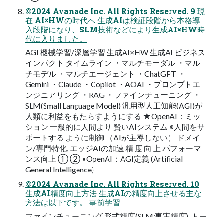
©2024 Avanade Inc. All Rights Reserved. 9 現
在 AI×HWの時代へ 生成AIは検証段階から本格導
入段階になり、SLM技術などにより生成AI×HW時
代に入りました。
AGI 機械学習/深層学習 生成AI×HW 生成AI ビジネス
インパクト タイムライン ・マルチモーダル ・マル
チモデル ・マルチエージェント ・ChatGPT ・
Gemini ・Claude ・Copilot ・AOAI ・プロンプトエ
ンジニアリング ・RAG ・ファインチューニング ・
SLM(Small Language Model) 汎用型人工知能(AGI)が
人類に利益をもたらすようにする ★OpenAI：ミッ
ション 一般的に人間より 賢いAIシステム ※人間をサ
ポートする ように制御 （AIが主導しない） ドメイ
ン/専門特化, エッジAIの加速 精 度 向 上 パフォーマ
ンス向上 ① ② ▪OpenAI：AGI定義 (Artificial
General Intelligence)
©2024 Avanade Inc. All Rights Reserved. 10
生成AI精度向上方法 生成AIの精度向上させる主な
方法は以下です。 事前学習
ファインチューニング 形式精度(SLM:事実精度), トー