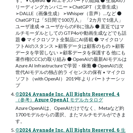
す。 ▪ OpenAI ⚫ AIエキスパートの組織 ⚫ 生成AIの
リーディングカンパニー ➢ChatGPT（文章生成）
➢DALLE（画像生成） ➢Whisper（音声）…など ⚫
ChatGPTは「5日間で100万人」 「2カ月で1億人」
ユーザ達成 ⇒ ユーザからのFBに強み ⚫ 直近ではマ
ルチモーダルとしての GTP4oや動画生成などでも話
題 ⚫ マイクロソフト全製品にAI搭載 ⚫ マイクロソ
フトAIのスタンス ➢顧客データは顧客のもの ➢顧客
データを学習しない ➢顧客データを保護する 他にも
著作権(CCC)の取り組み ⚫ OpenAIの最新AIモデルは
Azure AI Infrastructureで学習・稼働 ⚫ OpenAIの次
世代AIモデルの独占的ラ イセンスの保有 ▪ マイクロ
ソフト（with OpenAI） 2019年より パートナーシッ
プ
©2024 Avanade Inc. All Rights Reserved. 4
（参考）Azure OpenAI モデルカタログ
Azure OpenAIは、OpenAIだけでなく、Metaなど約
1700モデルからの選択、またマルチモデルができま
す。
©2024 Avanade Inc. All Rights Reserved. 6 生