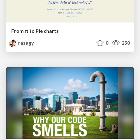
From π to Pie charts
rasagy
0
250