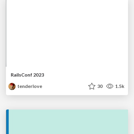
RailsConf 2023
tenderlove
30
1.5k