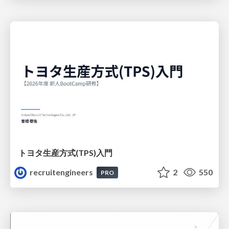
トヨタ⽣産⽅式(TPS)⼊⾨
recruitengineers
2
550
PRO