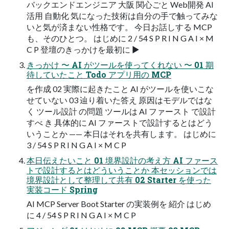
バックエンドエンジニア 大阪 関心ごと Web開発 AI
活用 自動化 気になった技術は自分の手で触ってみな
いと気が済まない性格です。 今日お話しする MCP
も、そのひとつ。 はじめに 2 / 54 S P R I N G A I × M
C P 登壇のきっかけを最初に ▶
きっかけ 〜 AI がツールを使ってくれない 〜 01 期
待していたこと Todo アプリ用の MCP
を作成 02 実際に起きたこと AI がツールを使いこな
せていない 03 辿り着いた答え 原因はモデルではな
く ツール設計 の問題 ツールは AI ファースト で設計
すべ き 具体的に AI ファーストで設計するとはどう
いうことか —— 本日はそれを共有します。 はじめに
3 / 54 S P R I N G A I × M C P
本日伝えたいこと 01 境界設計の考え方 AI ファース
トで設計するとはどういうことか 本セッションでは
境界設計として整理して共有 02 Starter を使った
実装コード Spring
AI MCP Server Boot Starter の実装例を 紹介 はじめ
に 4 / 54 S P R I N G A I × M C P