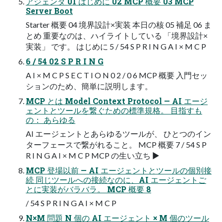
アジェンダ 01 はじめに 02 MCP 概要 03 MCP
Server Boot
Starter 概要 04 境界設計×実装 本日の核 05 補足 06 ま
とめ 重要なのは、ハイライトしている 「境界設計×
実装」 です。 はじめに 5 / 54 S P R I N G A I × M C P
6 / 54 02 S P R I N G
A I × M C P S E C T I O N 0 2 / 0 6 MCP 概要 入門セッ
ションのため、簡単に説明します。
MCP とは Model Context Protocol — AI エージ
ェントとツールを繋ぐための標準規格。 目指すも
の： あらゆる
AI エージェントとあらゆるツールが、 ひとつのイン
ターフェースで繋がれること。 MCP 概要 7 / 54 S P
R I N G A I × M C P MCP の生い立ち ▶
MCP 登場以前 — AI エージェントとツールの個別接
続 同じツールへの接続なのに、AI エージェントご
とに実装がバラバラ。 MCP 概要 8
/ 54 S P R I N G A I × M C P
N×M 問題 N 個の AI エージェント × M 個のツール