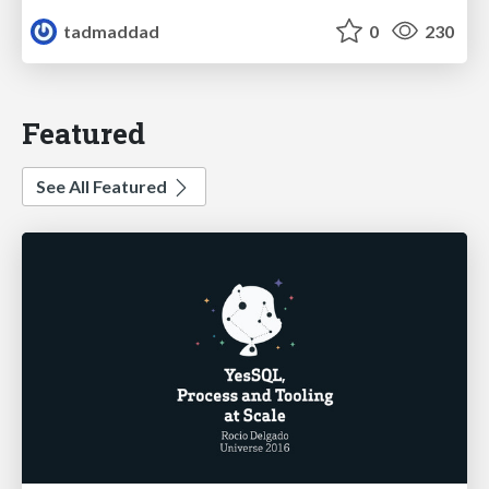
tadmaddad
0
230
Featured
See All Featured