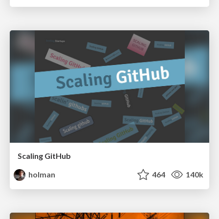
Scaling GitHub
holman
464
140k