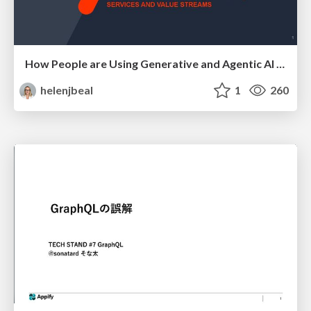
How People are Using Generative and Agentic AI to Supercharge Their Products, Projects, Services and Value Streams Today
helenjbeal
1
260