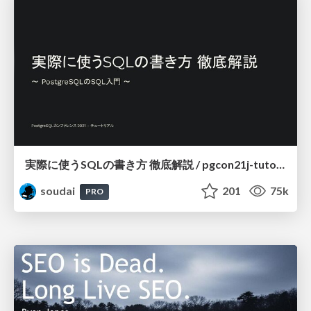
実際に使うSQLの書き方 徹底解説 / pgcon21j-tutorial
soudai
201
75k
PRO