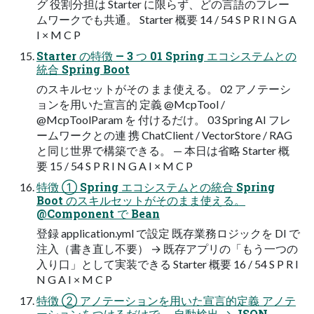
グ 役割分担は Starter に限らず、どの言語のフレー
ムワークでも共通。 Starter 概要 14 / 54 S P R I N G A
I × M C P
Starter の特徴 — 3 つ 01 Spring エコシステムとの
統合 Spring Boot
のスキルセットがその まま使える。 02 アノテーシ
ョンを用いた宣言的 定義 @McpTool /
@McpToolParam を 付けるだけ。 03 Spring AI フレ
ームワークとの連 携 ChatClient / VectorStore / RAG
と同じ世界で構築できる。 — 本日は省略 Starter 概
要 15 / 54 S P R I N G A I × M C P
特徴 ① Spring エコシステムとの統合 Spring
Boot のスキルセットがそのまま使える。
@Component で Bean
登録 application.yml で設定 既存業務ロジックを DI で
注入（書き直し不要） → 既存アプリの「もう一つの
入り口」として実装できる Starter 概要 16 / 54 S P R I
N G A I × M C P
特徴 ② アノテーションを用いた宣言的定義 アノテ
ーションをつけるだけで、 自動検出 → JSON