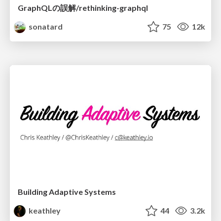
GraphQLの誤解/rethinking-graphql
sonatard
75
12k
Building Adaptive Systems
keathley
44
3.2k