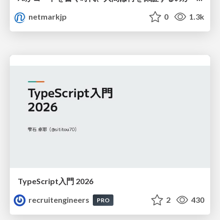
netmarkjp
0
1.3k
TypeScript入門 2026
recruitengineers
2
430
PRO