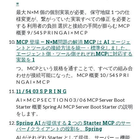
=
最大 N×M 個の個別実装が必要。 保守地獄 1 つの仕
様変更が、繋がっていた実装すべての修正 を必要と
する 利用者の負担 選択と接続の手間が膨らむ MCP
概要 9 / 54 S P R I N G A I × M C P
MCP 登場 — N×M問題の解消 MCP は AI エージェ
ントとツールの接続方法を統一・標準化しました。
エージェント側・ツール側それぞれMCPに対応する
実装を 1
つ。 MCPという規格を通すことで、すべての組み合
わせが接続可能になった。 MCP 概要 10 / 54 S P R I
N G A I × M C P
11 / 54 03 S P R I N G
A I × M C P S E C T I O N 0 3 / 0 6 MCP Server Boot
Starter 概要 Spring AI MCP Server Boot Starter の説明
をします。
Spring AI が提供する 2 つの Starter MCP のサー
バー / クライアントの役割を、Spring
AI がそれぞれ Starter として提供。 サーバー — 機能