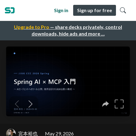
Sign in
Sign up for free
Upgrade to Pro
— share decks privately, control
downloads, hide ads and more …
宮本裕也
May 29, 2026