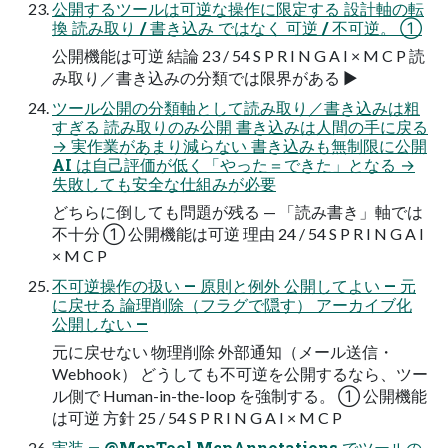
公開するツールは可逆な操作に限定する 設計軸の転
換 読み取り / 書き込み ではなく 可逆 / 不可逆。 ①
公開機能は可逆 結論 23 / 54 S P R I N G A I × M C P 読
み取り／書き込みの分類では限界がある ▶
ツール公開の分類軸として読み取り／書き込みは粗
すぎる 読み取りのみ公開 書き込みは人間の手に戻る
→ 実作業があまり減らない 書き込みも無制限に公開
AI は自己評価が低く「やった＝できた」となる →
失敗しても安全な仕組みが必要
どちらに倒しても問題が残る — 「読み書き」軸では
不十分 ① 公開機能は可逆 理由 24 / 54 S P R I N G A I
× M C P
不可逆操作の扱い — 原則と例外 公開してよい — 元
に戻せる 論理削除（フラグで隠す） アーカイブ化
公開しない —
元に戻せない 物理削除 外部通知（メール送信・
Webhook） どうしても不可逆を公開するなら、ツー
ル側で Human-in-the-loop を強制する。 ① 公開機能
は可逆 方針 25 / 54 S P R I N G A I × M C P
実装 — @McpTool.McpAnnotations でツールの