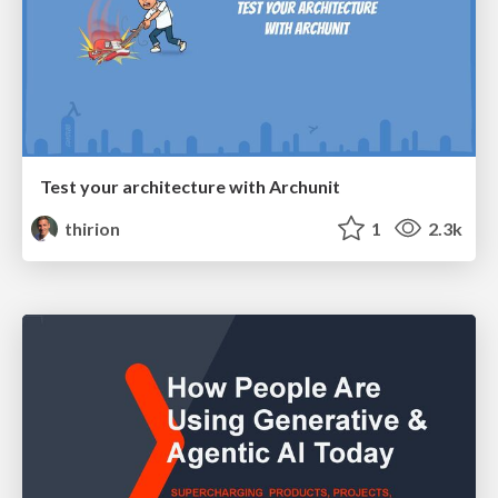
Test your architecture with Archunit
thirion
1
2.3k