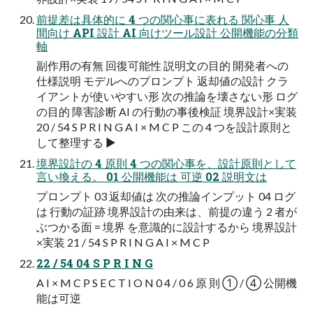
前提差は具体的に 4 つの関心事に表れる 関心事 人
間向け API 設計 AI 向けツール設計 公開機能の分類
軸
副作用の有無 回復可能性 説明文の目的 開発者への
仕様説明 モデルへのプロンプト 返却値の設計 クラ
イアントが使いやすい形 次の推論を壊さない形 ログ
の目的 障害診断 AI の行動の事後検証 境界設計×実装
20 / 54 S P R I N G A I × M C P この 4 つを設計原則と
して整理する ▶
境界設計の 4 原則 4 つの関心事を、設計原則として
言い換える。 01 公開機能は 可逆 02 説明文は
プロンプト 03 返却値は 次の推論インプット 04 ログ
は 行動の証跡 境界設計の由来は、前提の違う 2 者が
ぶつかる面 = 境界 を意識的に設計するから 境界設計
×実装 21 / 54 S P R I N G A I × M C P
22 / 54 04 S P R I N G
A I × M C P S E C T I O N 0 4 / 0 6 原 則 ① / ④ 公開機
能は可逆