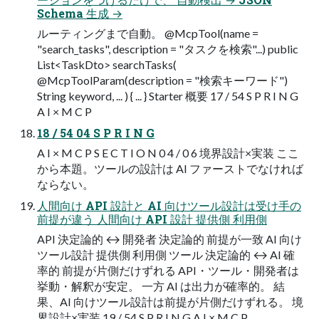
Schema 生成 →
ルーティングまで自動。 @McpTool(name =
"search_tasks", description = "タスクを検索"...) public
List<TaskDto> searchTasks(
@McpToolParam(description = "検索キーワード")
String keyword, ... ) { ... } Starter 概要 17 / 54 S P R I N G
A I × M C P
18 / 54 04 S P R I N G
A I × M C P S E C T I O N 0 4 / 0 6 境界設計×実装 ここ
から本題。ツールの設計は AI ファーストでなければ
ならない。
人間向け API 設計と AI 向けツール設計は受け手の
前提が違う 人間向け API 設計 提供側 利用側
API 決定論的 ↔ 開発者 決定論的 前提が一致 AI 向け
ツール設計 提供側 利用側 ツール 決定論的 ↔ AI 確
率的 前提が片側だけずれる API・ツール・開発者は
挙動・解釈が安定。 一方 AI は出力が確率的。 結
果、AI 向けツール設計は前提が片側だけずれる。 境
界設計×実装 19 / 54 S P R I N G A I × M C P