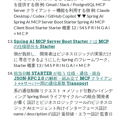
を提供する側 例: Gmail / Slack / PostgreSQL MCP
Server クライアント — 機能を利用する側 例: Claude
Desktop / Codex / GitHub Copilot ▼ ▼ Spring AI
Spring AI MCP Server Boot Starter Spring AI MCP
Client Boot Starter Starter 概要 12 / 54 S P R I N G A I
× M C P
Spring AI MCP Server Boot Starter とは MCP
の仕様部分を Starter
側が負担し、 開発者はビジネスロジックの実装だけ
に 専念できるようにした Spring のフレームワーク。
Starter 概要 13 / 54 S P R I N G A I × M C P
担当分離 STARTER が担う 仕様・通信・統合
JSON-RPC 2.0 の解析・組み立て MCP クライアン
ト↔サーバー間の通信基盤 Transport
系の通信制御 リクエスト → メソッド引数のバインデ
ィング Spring Boot ライフサイクルへの統合 開発者
が書く 設計とビジネスロジック ツールのビジネスロ
ジック AIエージェント向けインターフェース設計
name / description の設計 返却値・エラー設計 監査ロ