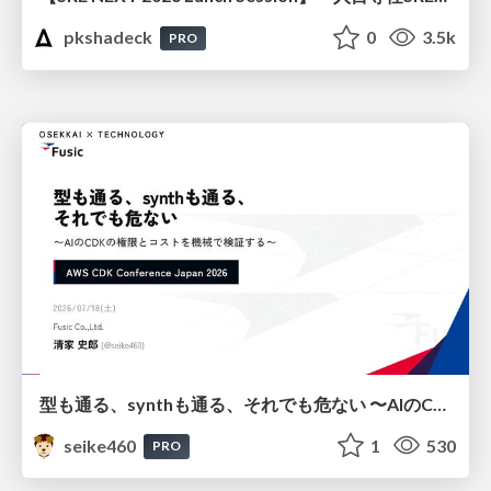
pkshadeck
0
3.5k
PRO
型も通る、synthも通る、それでも危ない 〜AIのCDKの権限とコストを機械で検証する〜 / It Passes Type Checks, It Passes Synth Checks, but It’s Still Risky — Automatically Verifying Permissions and Costs in AI’s CDK —
seike460
1
530
PRO