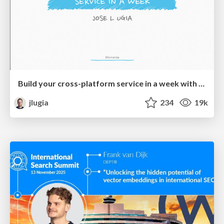
Build your cross-platform service in a week with App Engine
jlugia
234
19k