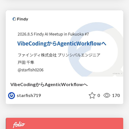
VibeCodingからAgenticWorkflowへ
starfish719
0
170