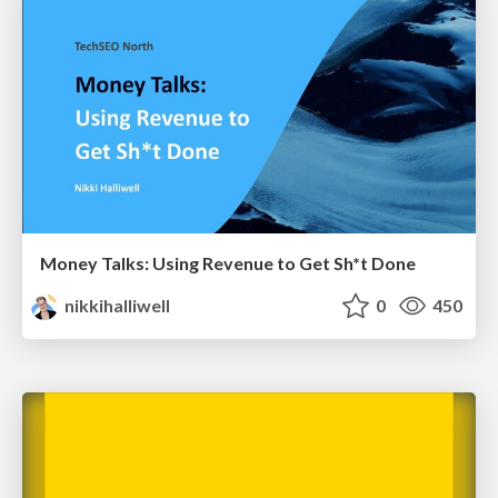
Money Talks: Using Revenue to Get Sh*t Done
nikkihalliwell
0
450