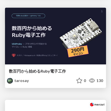
数百円から始めるRuby電子工作
tarosay
0
130