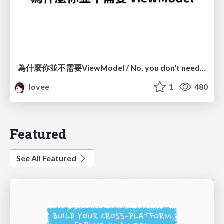
為什麼你並不需要ViewModel / No, you don't need a ViewModel
lovee
1
480
Featured
See All Featured