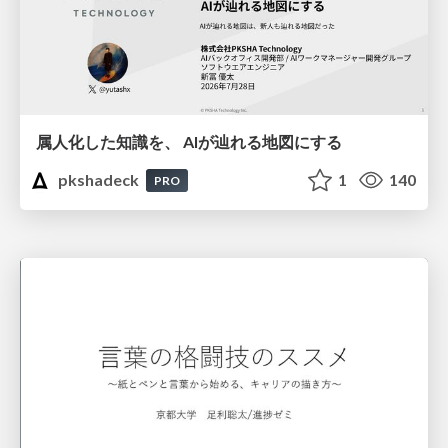
属人化した知識を、 AIが辿れる地図にする
pkshadeck
1
140
PRO