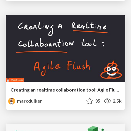
Creating an realtime collaboration tool: Agile Flush - .NET Oxford
marcduiker
35
2.5k