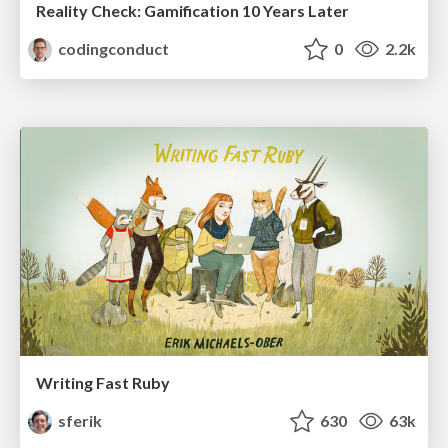
Reality Check: Gamification 10 Years Later
codingconduct
0
2.2k
Writing Fast Ruby
sferik
630
63k