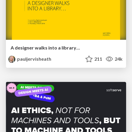
A designer walks into a library…
pauljervisheath
211
24k