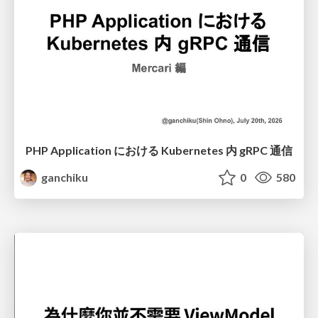
PHP Application における Kubernetes 内 gRPC 通信
ganchiku
0
580