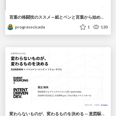
言葉の格闘技のススメ～紙とペンと言葉から始める、キャリアの描き方～
progresscicada
1
120
変わらないものが、変わるものを決める — 意図駆動開発 × イベントソーシング × イミュータブル | What Doesn't Change Decides What Can — IDD × Event Sourcing × Immutability