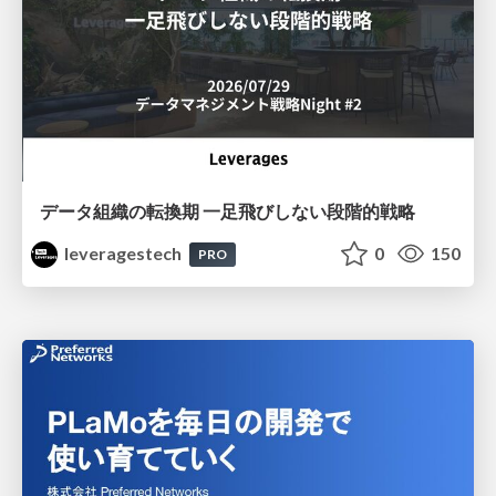
データ組織の転換期 一足飛びしない段階的戦略
leveragestech
0
150
PRO