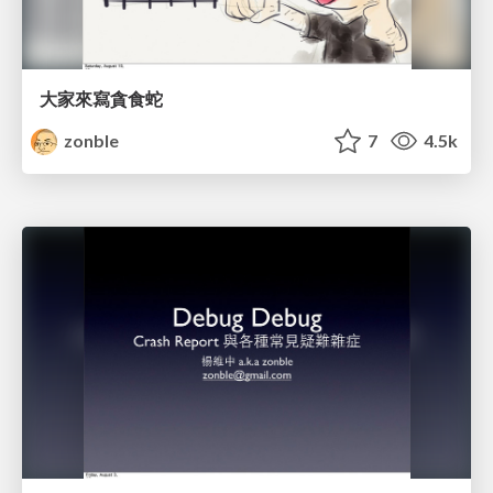
大家來寫貪食蛇
zonble
7
4.5k