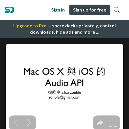
Sign in
Sign up for free
Upgrade to Pro
— share decks privately, control
downloads, hide ads and more …