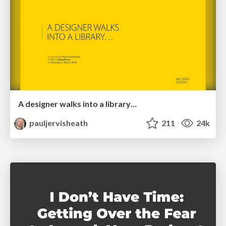
A designer walks into a library…
pauljervisheath
211
24k