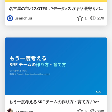
名古屋の市バスGTFS-JPデータ×スガキヤ 最寄りバス停検索をAmazon ElastiCache Serverless for Valkeyで最適化する
usanchuu
1
290
もう一度考える SRE チームの作り方・育て方 / Rethinking SRE #1: Building and Growing SRE Teams
rrreeeyyy
5
990