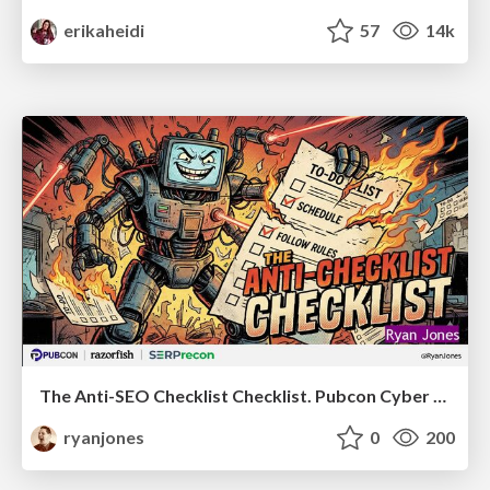
erikaheidi
57
14k
The Anti-SEO Checklist Checklist. Pubcon Cyber Week
ryanjones
0
200