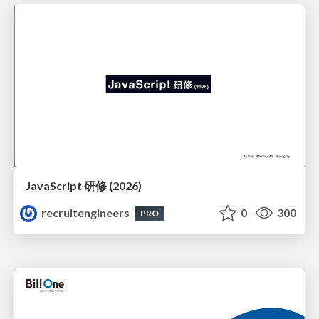
JavaScript 研修 (2026)
recruitengineers
0
300
PRO