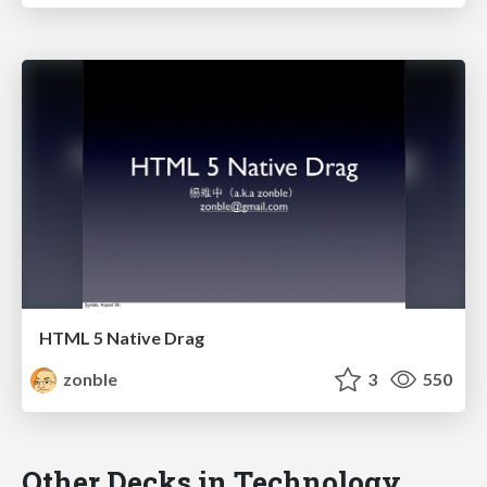
HTML 5 Native Drag
zonble
3
550
Other Decks in Technology