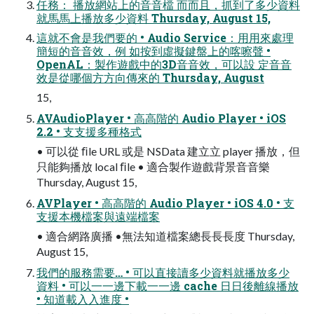
任務： 播放網站上的⾳音檔 ⽽而且，抓到了多少資料
就⾺馬上播放多少資料 Thursday, August 15,
這就不會是我們要的 • Audio Service：⽤用來處理
簡短的⾳音效，例 如按到虛擬鍵盤上的喀嚓聲 •
OpenAL：製作遊戲中的3D⾳音效，可以設 定⾳音
效是從哪個⽅方向傳來的 Thursday, August
15,
AVAudioPlayer • ⾼高階的 Audio Player • iOS
2.2 • ⽀支援多種格式
• 可以從 ﬁle URL 或是 NSData 建⽴立 player 播放，但
只能夠播放 local ﬁle • 適合製作遊戲背景⾳音樂
Thursday, August 15,
AVPlayer • ⾼高階的 Audio Player • iOS 4.0 • ⽀
支援本機檔案與遠端檔案
• 適合網路廣播 •無法知道檔案總⻑⾧長度 Thursday,
August 15,
我們的服務需要… • 可以直接讀多少資料就播放多少
資料 • 可以⼀一邊下載⼀一邊 cache ⽇日後離線播放
• 知道載⼊入進度 •