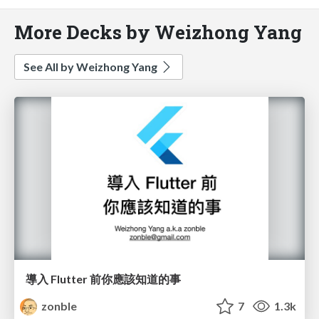
More Decks by Weizhong Yang
See All by Weizhong Yang
導入 Flutter 前你應該知道的事
zonble
7
1.3k