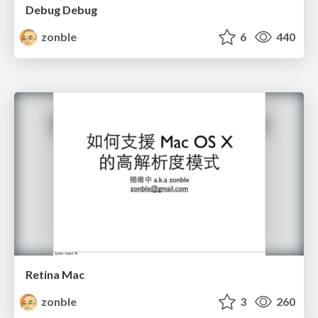
Debug Debug
zonble
6
440
Retina Mac
zonble
3
260