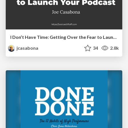
I Don’t Have Time: Getting Over the Fear to Launch Your Podcast
jcasabona
34
2.8k