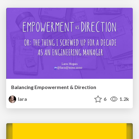
Balancing Empowerment & Direction
lara
6
1.2k