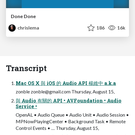
Done Done
chrislema
186
16k
Transcript
Mac OS X 與 iOS 的 Audio API 楊維中 a.k.a
zonble
zonble@gmail.com
Thursday, August 15,
與 Audio 有關的 API • AVFoundation • Audio
Service •
OpenAL • Audio Queue • Audio Unit • Audio Session •
MPNowPlayingCenter • Background Task • Remote
Control Events • … Thursday, August 15,