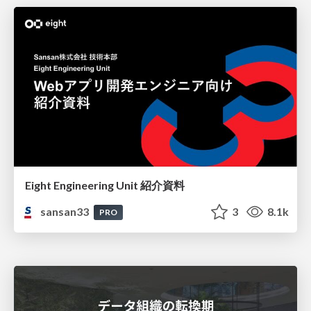
Eight Engineering Unit 紹介資料
sansan33
3
8.1k
PRO