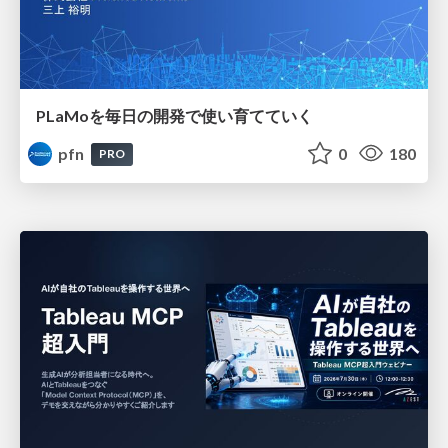
PLaMoを毎日の開発で使い育てていく
pfn
0
180
PRO