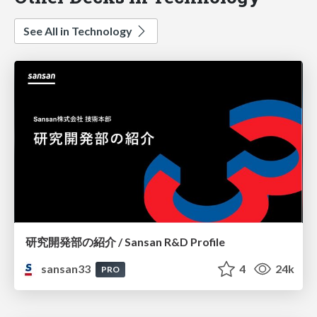
See All in Technology
研究開発部の紹介 / Sansan R&D Profile
sansan33
4
24k
PRO