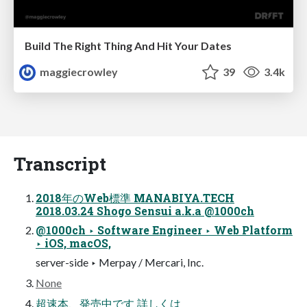
Build The Right Thing And Hit Your Dates
maggiecrowley
39
3.4k
Transcript
2018年のWeb標準 MANABIYA.TECH
2018.03.24 Shogo Sensui a.k.a @1000ch
@1000ch ‣ Software Engineer ‣ Web Platform
‣ iOS, macOS,
server-side ‣ Merpay / Mercari, Inc.
None
超速本、発売中です 詳しくは