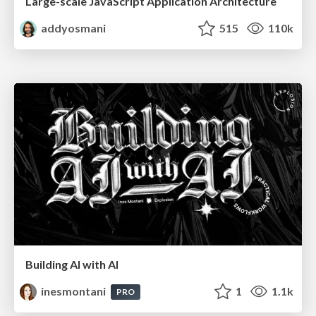
Large-scale JavaScript Application Architecture
addyosmani
515
110k
Building AI with AI
inesmontani
1
1.1k
PRO