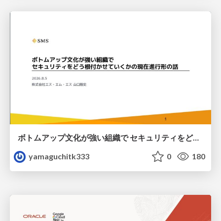
ボトムアップ文化が強い組織で セキュリティをどう根付かせていくかの現在進行形の話 / Making Security Stick in a Bottom-Up Organization
yamaguchitk333
0
180