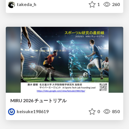
takeda_h
1
260
MIRU 2026 チュートリアル
keisuke198619
0
850