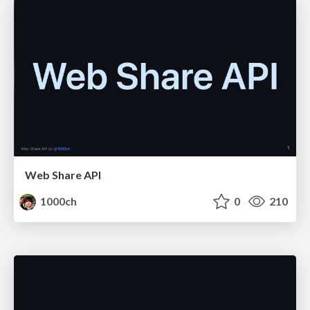
Web Share API
1000ch
0
210