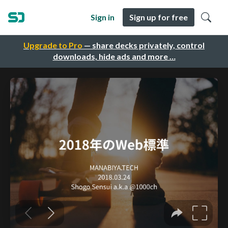
Sign in
Sign up for free
Upgrade to Pro
— share decks privately, control
downloads, hide ads and more …