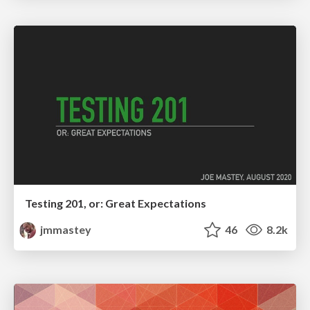
Testing 201, or: Great Expectations
jmmastey
46
8.2k