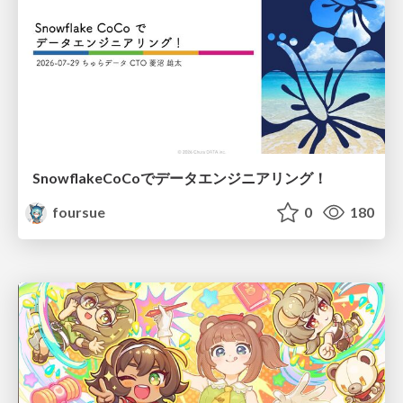
SnowflakeCoCoでデータエンジニアリング！
foursue
0
180