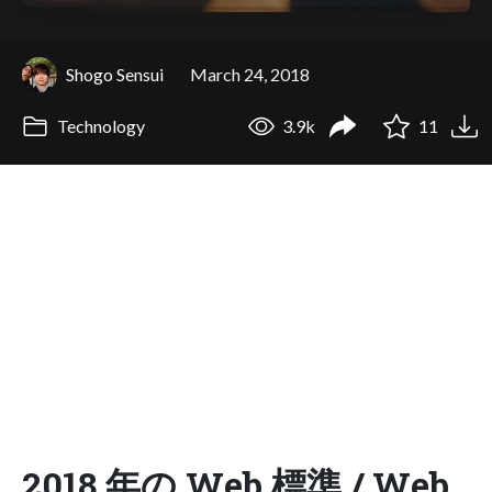
Shogo Sensui
March 24, 2018
Technology
3.9k
11
2018 年の Web 標準 / Web