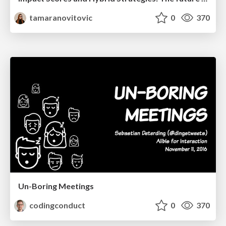
tamaranovitovic
0
370
Un-Boring Meetings
codingconduct
0
370