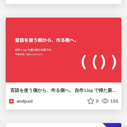
言語を使う側から、作る側へ。 自作 Lisp で得た新たな気づき。
andpad
0
150