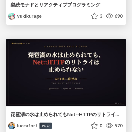
継続モナドとリアクティブプログラミング
yukikurage
3
690
琵琶湖の水は止められてもNet--HTTPのリトライは止められない / You might be able to stop the water flow of Lake Biwa but you can't stop Net::HTTP retries
luccafort
0
570
PRO