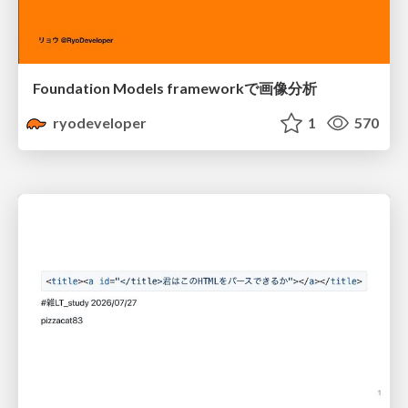
Foundation Models frameworkで画像分析
ryodeveloper
1
570