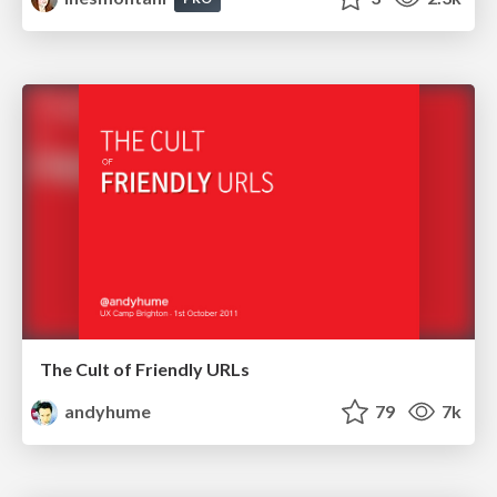
The Cult of Friendly URLs
andyhume
79
7k