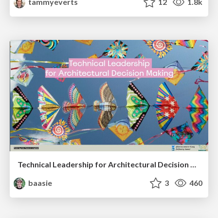
tammyeverts
12
1.8k
Technical Leadership for Architectural Decision Making
baasie
3
460