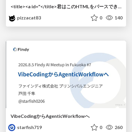
<title><a id="</title>君はこのHTMLをパースできるか"></a></title> #雑LT_study
pizzacat83
0
140
VibeCodingからAgenticWorkflowへ
starfish719
0
260