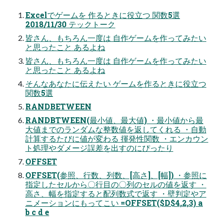
Excelでゲームを 作るときに役立つ 関数5選
2018/11/30 テックトーク
皆さん、もちろん一度は 自作ゲームを作ってみたい
と思ったこと あるよね
皆さん、もちろん一度は 自作ゲームを作ってみたい
と思ったこと あるよね
そんなあなたに伝えたい ゲームを作るときに役立つ
関数5選
RANDBETWEEN
RANDBTWEEN(最小値、最大値) ・最小値から最
大値までのランダムな整数値を返してくれる ・自動
計算するたびに値が変わる 揮発性関数 ・エンカウン
ト処理やダメージ誤差を出すのにぴったり
OFFSET
OFFSET(参照、行数、列数、[高さ]、[幅]) ・参照に
指定したセルから〇行目の〇列のセルの値を返す ・
高さ、幅を指定すると配列数式で返す ・壁判定やア
ニメーションにもってこい =OFFSET($D$4,2,3) a
b c d e