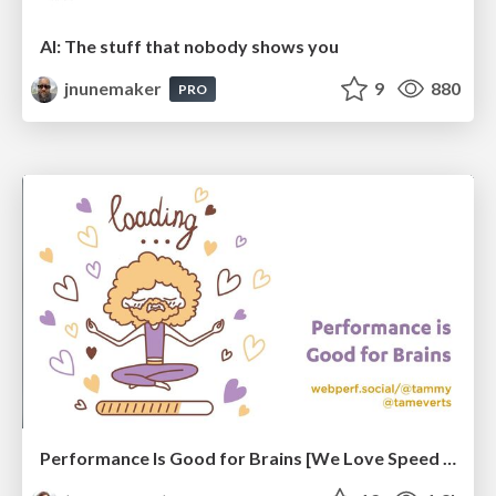
AI: The stuff that nobody shows you
jnunemaker
9
880
PRO
Performance Is Good for Brains [We Love Speed 2024]