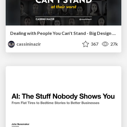
Dealing with People You Can't Stand - Big Design 2015
cassininazir
367
27k