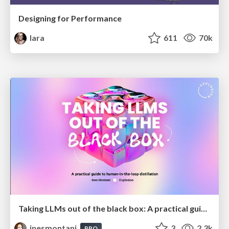
Designing for Performance
lara
611
70k
Taking LLMs out of the black box: A practical guide to human-in-the-loop distillation
inesmontani
3
2.3k
PRO