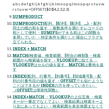
a b c d e f g h i j k f g h i j k l m n o p q l m n o p q r s t u v w
r s t u v w =OFFSET($D$4,2,3,2,3)
SUMPRODUCT
SUMPRODUCT(配列、[配列]、[配列]、,,,) ・配列
同士の積の和を返す ・複数条件を満たすレコードの
和として便利 ・SUMIFSができる前はこの関数を
多用していた ・特定条件を満たした場合にフラグを
立てられる。
INDEX + MATCH
MATCH(検査値、検査範囲、[照合の種類]) ・検索
範囲から検索値を探す ・VLOOKUPに似てる ・
VLOOKUPはセルの値を返す。MATCHは番地を返
す
INDEX(配列、行番号、[列番号]、[領域番号]) ・配
列の行番号目の値を返す ・OFFSETでも似たような
ことはできるが INDEXの方を使っていきたい。
（OFFSETは揮発性関数）
INDEX+MATCH ・VLOOKUPの上位互換 ・検索
キーが一番左でなくてよい ・検索結果は検索キーよ
り左にあってもよい ・検索範囲を表全体囲まなくて