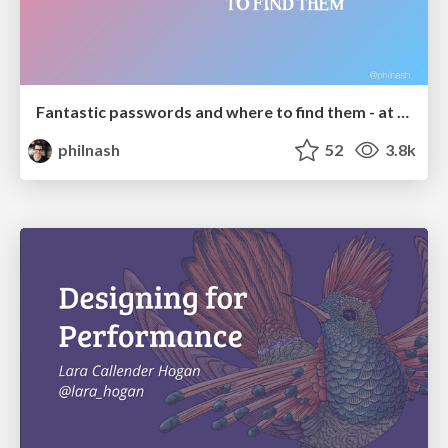
Fantastic passwords and where to find them - at NoRuKo
philnash
52
3.8k