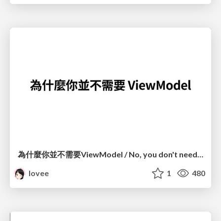
為什麼你並不需要ViewModel / No, you don't need a ViewModel
lovee
1
480