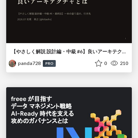
【やさしく解説 設計編・中級 #6】良いアーキテクチャとは ～ 一本の登り道の、行き先 ～
panda728
0
210
PRO