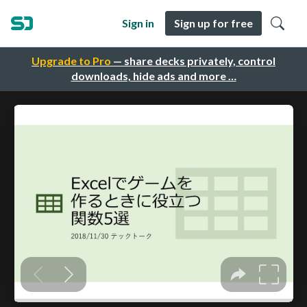
Sign in
Sign up for free
Upgrade to Pro
— share decks privately, control
downloads, hide ads and more …