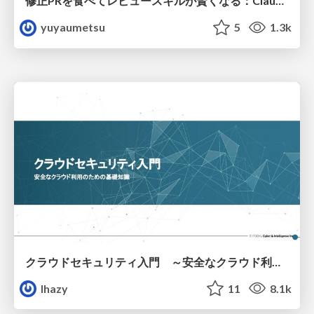
修正PRを食べてレビュースキルが賢くなる：Claude Codeによる自己改善サイクル
yuyaumetsu
5
1.3k
クラウドセキュリティ入門 ～安全なクラウド利用のための基礎知識～
lhazy
11
8.1k