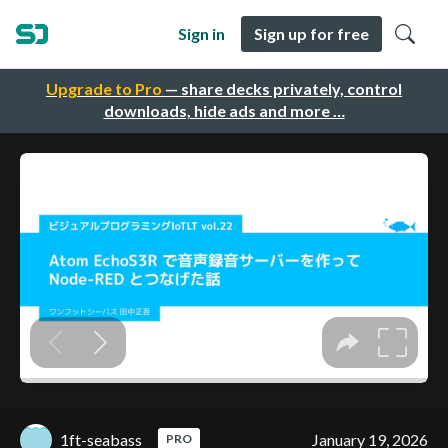
Sign in
Sign up for free
Upgrade to Pro
— share decks privately, control
downloads, hide ads and more …
1ft-seabass
January 19, 2026
PRO