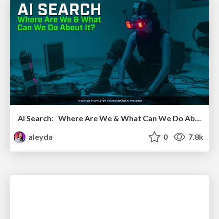
AI Search: Where Are We & What Can We Do About It?
aleyda
0
7.8k