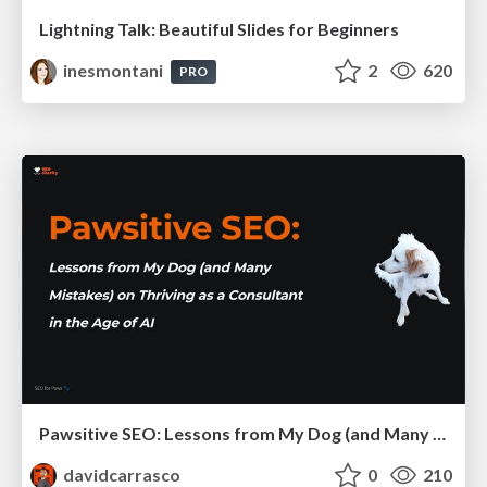
Lightning Talk: Beautiful Slides for Beginners
inesmontani
2
620
PRO
Pawsitive SEO: Lessons from My Dog (and Many Mistakes) on Thriving as a Consultant in the Age of AI
davidcarrasco
0
210