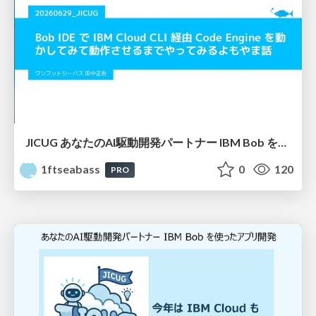
JICUG あなたのAI駆動開発パートナー IBM Bob を使ったアプリ開発 vol.2
1ftseabass
0
120
PRO