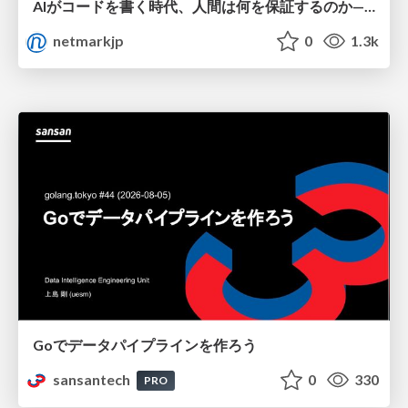
AIがコードを書く時代、人間は何を保証するのか———馬場さんと考える、開発者に求められる新しい責任と価値 - TECH PLAY
netmarkjp
0
1.3k
Goでデータパイプラインを作ろう
sansantech
0
330
PRO