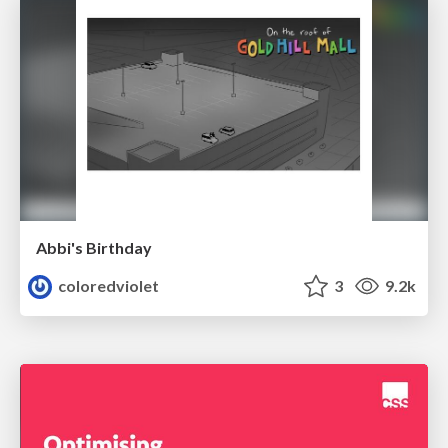
Abbi's Birthday
coloredviolet
3
9.2k