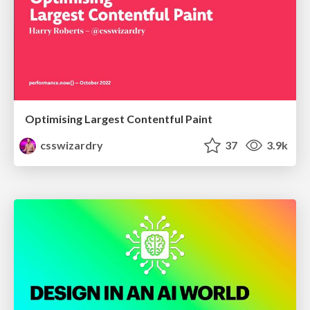
Optimising Largest Contentful Paint
csswizardry
37
3.9k