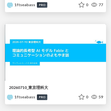
1ftseabass
0
77
PRO
20260710_東京理科大
1ftseabass
0
59
PRO