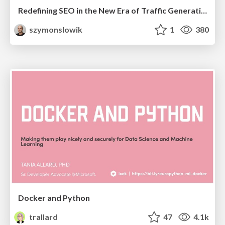
Redefining SEO in the New Era of Traffic Generation
szymonslowik
1
380
Docker and Python
trallard
47
4.1k