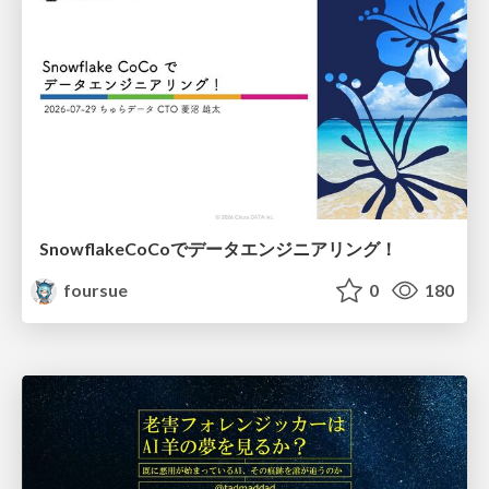
SnowflakeCoCoでデータエンジニアリング！
foursue
0
180