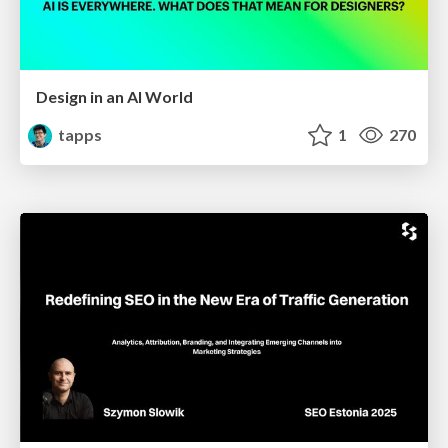
Design in an AI World
tapps
1
270