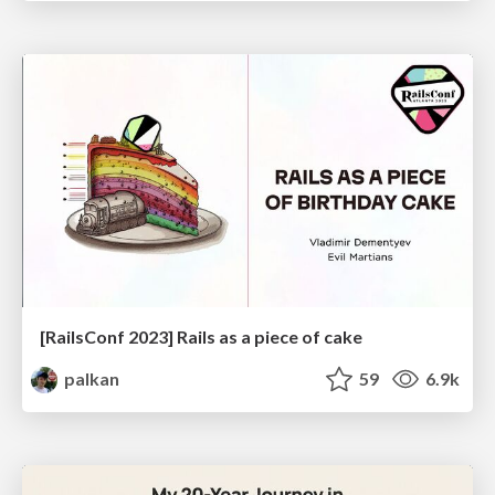
[RailsConf 2023] Rails as a piece of cake
palkan
59
6.9k