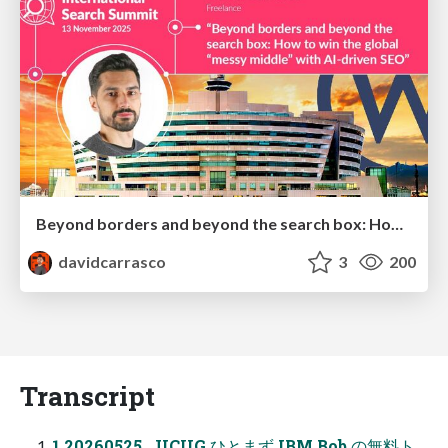
Beyond borders and beyond the search box: How to win the global "messy middle" with AI-driven SEO
davidcarrasco
3
200
Transcript
1 20260525_JICUG ひとまず IBM Bob の無料ト