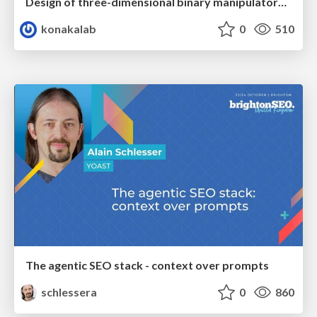
Design of three-dimensional binary manipulators for pick-and-place task avoiding obstacles (IECON2024)
konakalab
0
510
The agentic SEO stack - context over prompts
schlessera
0
860