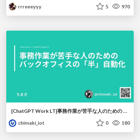
rrreeeyyy
5
970
[ChatGPT Work LT]事務作業が苦手な人のための バックオフィスの「半」自動化
chimaki_iot
0
180