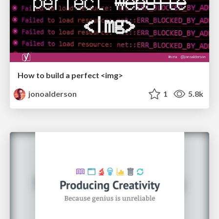
How to build a perfect <img>
jonoalderson
1
5.8k