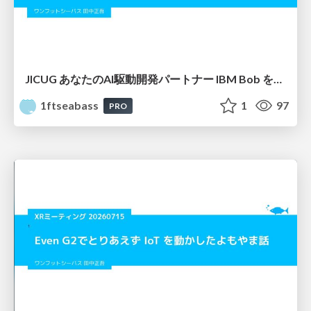
JICUG あなたのAI駆動開発パートナー IBM Bob を使ったアプリ開発 vol.3
1ftseabass
1
97
PRO