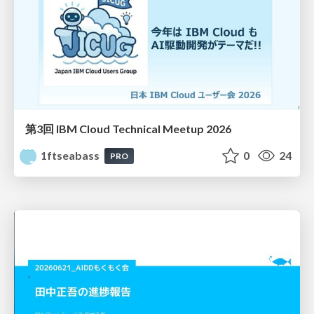
第3回 IBM Cloud Technical Meetup 2026
1ftseabass
0
24
PRO