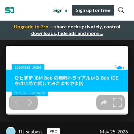
Sign in
Sign up for free
Upgrade to Pro
— share decks privately, control
downloads, hide ads and more …
1ft-seabass
May 25, 2026
PRO