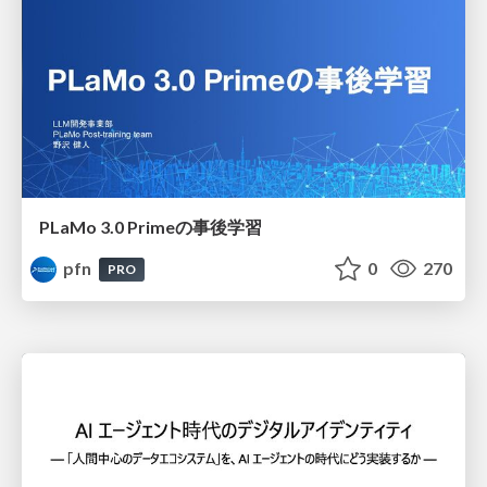
PLaMo 3.0 Primeの事後学習
pfn
0
270
PRO