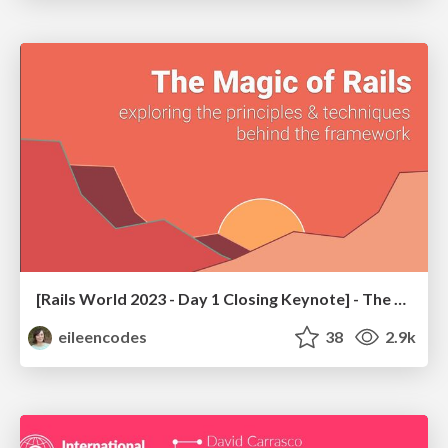
[Rails World 2023 - Day 1 Closing Keynote] - The Magic of Rails
eileencodes
38
2.9k