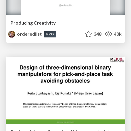
Producing Creativity
orderedlist
348
40k
PRO