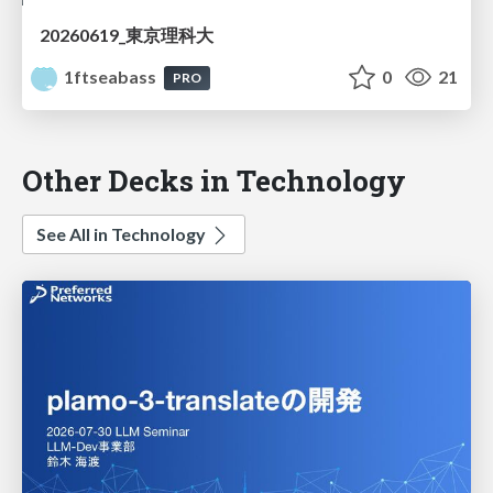
20260619_東京理科大
1ftseabass
0
21
PRO
Other Decks in Technology
See All in Technology