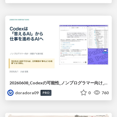
20260608_Codexの可能性_ノンプログラマー向け_大城追記
doradora09
0
760
PRO