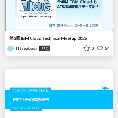
第3回 IBM Cloud Technical Meetup 2026
1ftseabass
0
24
PRO