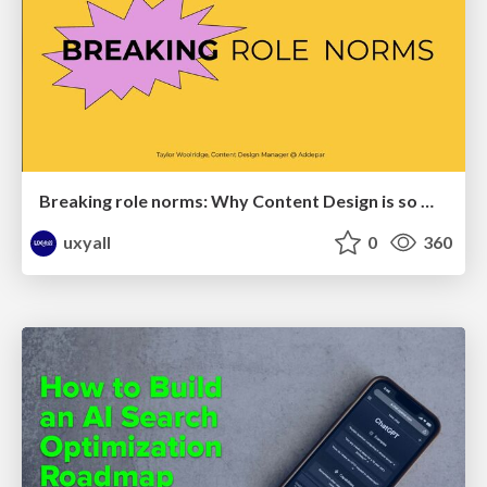
Breaking role norms: Why Content Design is so much more than writing copy - Taylor Woolridge
uxyall
0
360