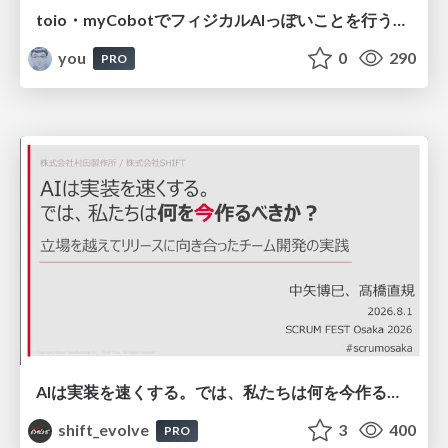
toio・myCobotでフィジカルAIっぽいことを行うための検討（とりあえず調査） / フィジカルAI LT（IoTLTによる開催）
you
0
290
PRO
AIは実装を速くする。では、私たちは何を今作るべきか？－立場を越えてリリースに向き合ったチーム開発の実践 / 20260801 Hiromi Nakaya and Naoki Takahashi
shift_evolve
3
400
PRO