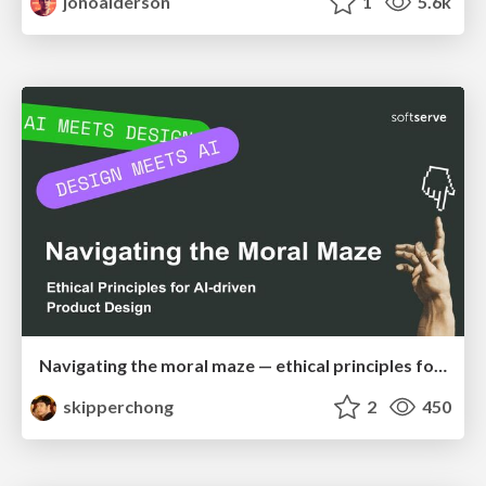
jonoalderson
1
5.6k
Navigating the moral maze — ethical principles for Al-driven product design
skipperchong
2
450