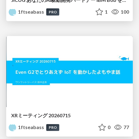
1ftseabass
1
100
PRO
XRミーティング 20260715
1ftseabass
0
77
PRO