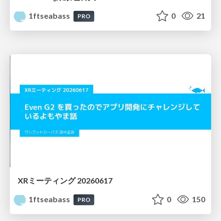
1ftseabass
0
21
PRO
XRミーティング 20260617
1ftseabass
0
150
PRO