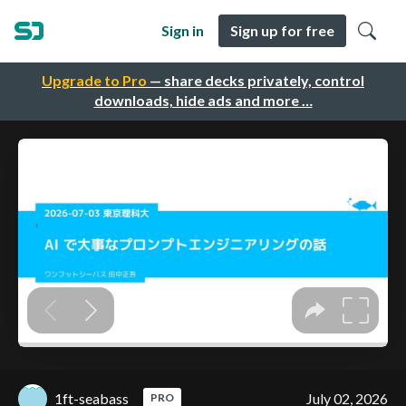
Sign in
Sign up for free
Upgrade to Pro
— share decks privately, control
downloads, hide ads and more …
1ft-seabass
July 02, 2026
PRO