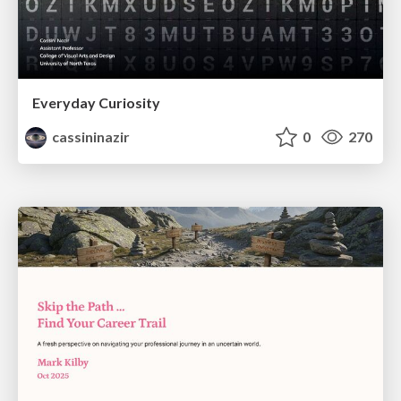
Everyday Curiosity
cassininazir
0
270