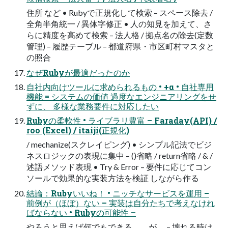
住所 など • Rubyで正規化して検索 – スペース除去 /
全角半角統一 / 異体字修正 • 人の知見を加えて、さ
らに精度を高めて検索 – 法人格 / 拠点名の除去(定数
管理) – 履歴テーブル – 都道府県・市区町村マスタと
の照合
なぜRubyが最適だったのか
自社内向けツールに求められるもの • +α • 自社専用
機能 = システムの価値 過度なエンジニアリングをせ
ずに、 多様な業務要件に対応したい
Rubyの柔軟性 • ライブラリ豊富 – Faraday(API) /
roo (Excel) / itaiji(正規化)
/ mechanize(スクレイピング) • シンプル記法でビジ
ネスロジックの表現に集中 – ()省略 / return省略 / & /
述語メソッド表現 • Try & Error – 要件に応じてコン
ソールで効果的な実装方法を検証 しながら作る
結論：Rubyいいね！ • ニッチなサービスを運用 –
前例が（ほぼ）ない – 実装は自分たちで考えなけれ
ばならない • Rubyの可能性 –
やろうと思えば何でもできる、、が、 – 壊れる時は