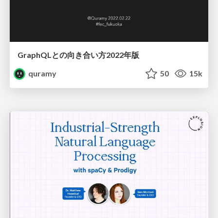
GraphQLとの向き合い方2022年版
quramy
50
15k