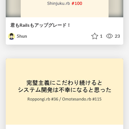
君もRailsもアップグレード！
5hun
1
23