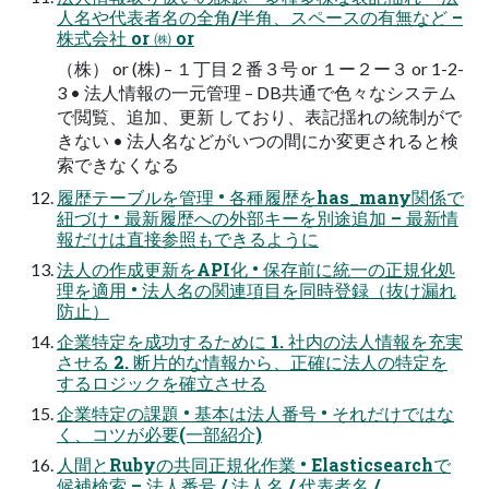
人名や代表者名の全角/半角、スペースの有無など –
株式会社 or ㈱ or
（株） or (株) – １丁目２番３号 or １ー２ー３ or 1-2-
3 • 法人情報の一元管理 – DB共通で色々なシステム
で閲覧、追加、更新 しており、表記揺れの統制がで
きない • 法人名などがいつの間にか変更されると検
索できなくなる
履歴テーブルを管理 • 各種履歴をhas_many関係で
紐づけ • 最新履歴への外部キーを別途追加 – 最新情
報だけは直接参照もできるように
法人の作成更新をAPI化 • 保存前に統一の正規化処
理を適用 • 法人名の関連項目を同時登録（抜け漏れ
防止）
企業特定を成功するために 1. 社内の法人情報を充実
させる 2. 断片的な情報から、正確に法人の特定を
するロジックを確立させる
企業特定の課題 • 基本は法人番号 • それだけではな
く、コツが必要(一部紹介)
人間とRubyの共同正規化作業 • Elasticsearchで
候補検索 – 法人番号 / 法人名 / 代表者名 /