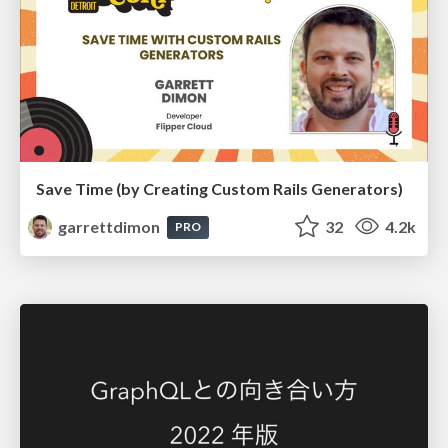
Save Time (by Creating Custom Rails Generators)
garrettdimon
32
4.2k
PRO