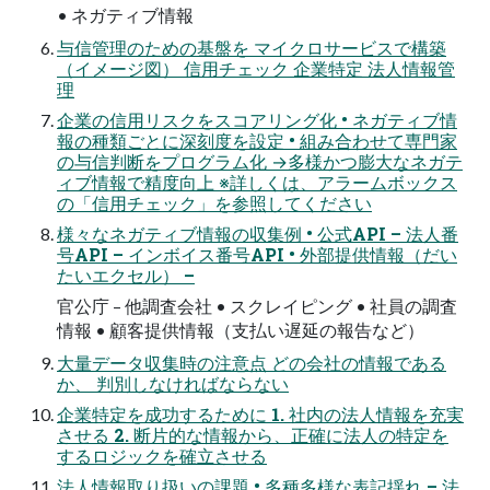
• ネガティブ情報
与信管理のための基盤を マイクロサービスで構築
（イメージ図） 信用チェック 企業特定 法人情報管
理
企業の信用リスクをスコアリング化 • ネガティブ情
報の種類ごとに深刻度を設定 • 組み合わせて専門家
の与信判断をプログラム化 →多様かつ膨大なネガテ
ィブ情報で精度向上 ※詳しくは、アラームボックス
の「信用チェック」を参照してください
様々なネガティブ情報の収集例 • 公式API – 法人番
号API – インボイス番号API • 外部提供情報（だい
たいエクセル） –
官公庁 – 他調査会社 • スクレイピング • 社員の調査
情報 • 顧客提供情報（支払い遅延の報告など）
大量データ収集時の注意点 どの会社の情報である
か、 判別しなければならない
企業特定を成功するために 1. 社内の法人情報を充実
させる 2. 断片的な情報から、正確に法人の特定を
するロジックを確立させる
法人情報取り扱いの課題 • 多種多様な表記揺れ – 法