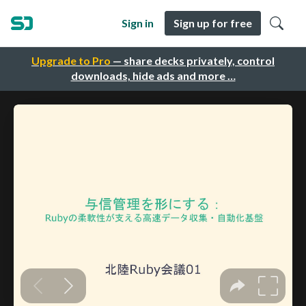
Sign in
Sign up for free
Upgrade to Pro
— share decks privately, control
downloads, hide ads and more …