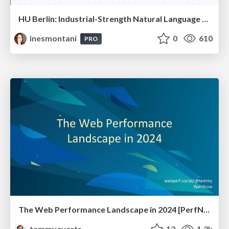
HU Berlin: Industrial-Strength Natural Language Processing with spaCy and Prodigy
inesmontani
0
610
PRO
The Web Performance Landscape in 2024 [PerfNow 2024]
tammyeverts
12
1.2k