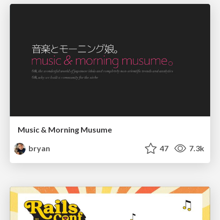
Music & Morning Musume
bryan
47
7.3k