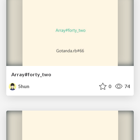
Array#forty_two
5hun
0
74