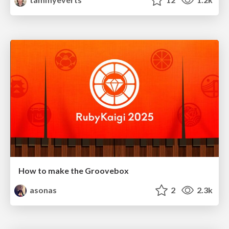
How to make the Groovebox
asonas
2
2.3k