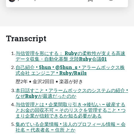
Transcript
与信管理を形にする： Rubyの柔軟性が支える高速
データ収集・自動化基盤 北陸Ruby会議01
自己紹介 • 5hun • @5hun_s • アラームボックス株
式会社 エンジニア • Ruby/Rails
歴2年 • 金沢2回目 • 楽器が好き
本日話すこと • アラームボックスのシステムの紹介 •
なぜRubyが最適だったのか
与信管理とは • 企業間取り引き→後払い – 破産する
とお金の回収不可 – そのリスクを管理すること • つ
まり企業が信頼できるか知る必要がある
集めている企業情報 • 法人のプロフィール情報 – 会
社名 – 代表者名 – 住所 とか