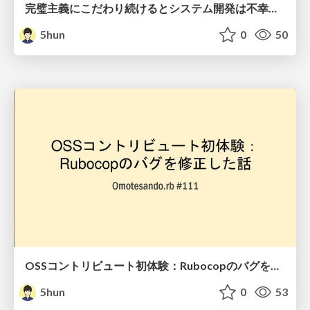
完璧主義にこだわり続けると システム開発は不幸になると思った
5hun
0
50
OSSコントリビュート初体験： Rubocopのバグを修正した話
5hun
0
53