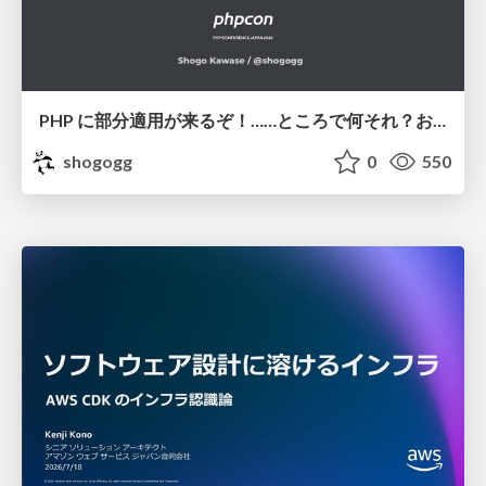
PHP に部分適用が来るぞ！……ところで何それ？おいしいの？ #phpcon / phpcon-2026
shogogg
0
550