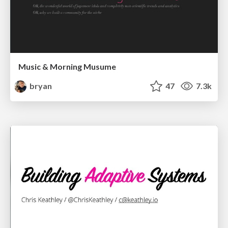
Music & Morning Musume
bryan
47
7.3k