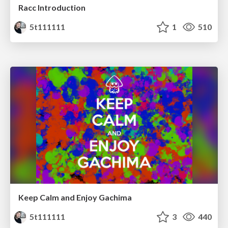
Racc Introduction
5t111111
1
510
Keep Calm and Enjoy Gachima
5t111111
3
440