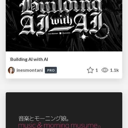
Building AI with AI
inesmontani
1
1.1k
PRO