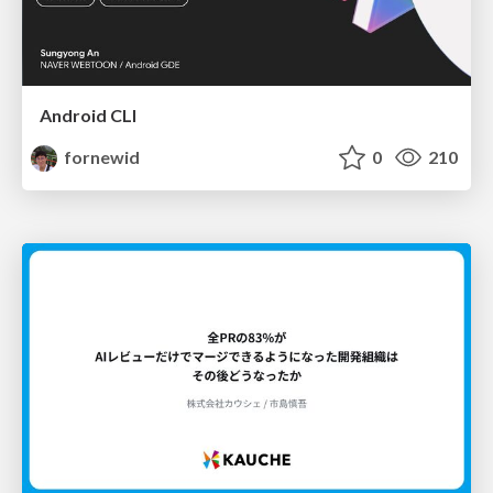
Android CLI
fornewid
0
210