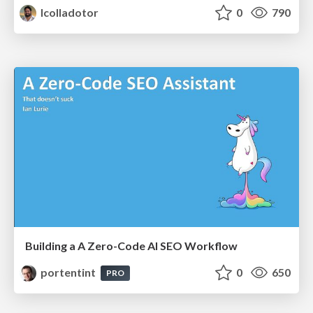
lcolladotor
0
790
Building a A Zero-Code AI SEO Workflow
portentint
0
650
PRO