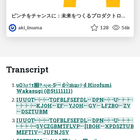
ピンチをチャンスに：未来をつくるプロダクトロードマップ #pmconf2020
aki_iinuma
128
56k
Transcript
υΩϡϝϯτ຋༁ጻչͷ-5 dਐḿμϝͰ͢d Hirofumi
Wakasugi (@5t111111)
IUUQTTQFBLFSEFDLDPNU
KJOHEFYJOHGVLFZBOZV
DSZTUBM
IUUQTTQFBLFSEFDLDPNU
SVCZGBMTFLVP[IBOHXPDSZTUB
MEFTIVJUFNJSV