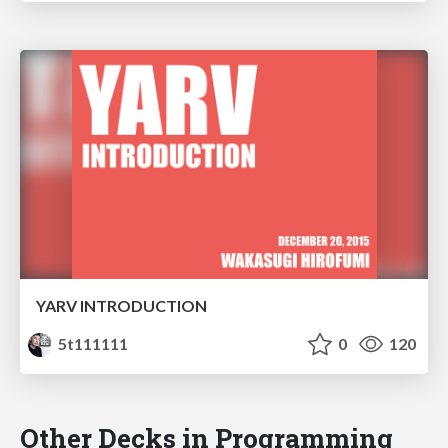
YARV INTRODUCTION
5t111111
0
120
Other Decks in Programming