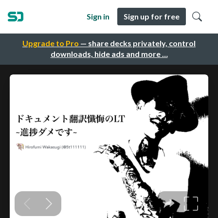
Sign in
Sign up for free
Upgrade to Pro
— share decks privately, control
downloads, hide ads and more …