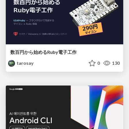
数百円から始めるRuby電子工作
tarosay
0
130