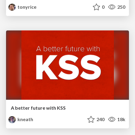
tonyrice
0
250
A better future with KSS
kneath
240
18k