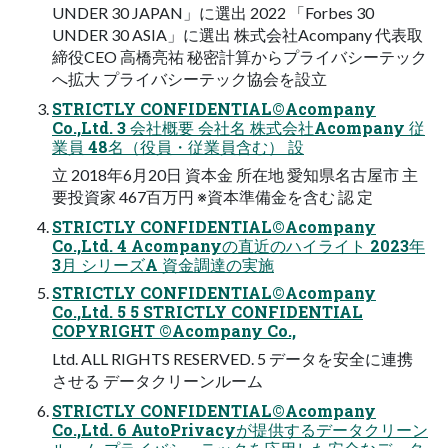
UNDER 30 JAPAN」に選出 2022 「Forbes 30
UNDER 30 ASIA」に選出 株式会社Acompany 代表取
締役CEO ⾼橋亮祐 秘密計算からプライバシーテック
へ拡⼤ プライバシーテック協会を設⽴
STRICTLY CONFIDENTIAL©Acompany
Co.,Ltd. 3 会社概要 会社名 株式会社Acompany 従
業員 48名（役員・従業員含む） 設
⽴ 2018年6⽉20⽇ 資本⾦ 所在地 愛知県名古屋市 主
要投資家 467百万円 ※資本準備⾦を含む 認 定
STRICTLY CONFIDENTIAL©Acompany
Co.,Ltd. 4 Acompanyの直近のハイライト 2023年
3⽉ シリーズA 資⾦調達の実施
STRICTLY CONFIDENTIAL©Acompany
Co.,Ltd. 5 5 STRICTLY CONFIDENTIAL
COPYRIGHT ©Acompany Co.,
Ltd. ALL RIGHTS RESERVED. 5 データを安全に連携
させる データクリーンルーム
STRICTLY CONFIDENTIAL©Acompany
Co.,Ltd. 6 AutoPrivacyが提供するデータクリーン