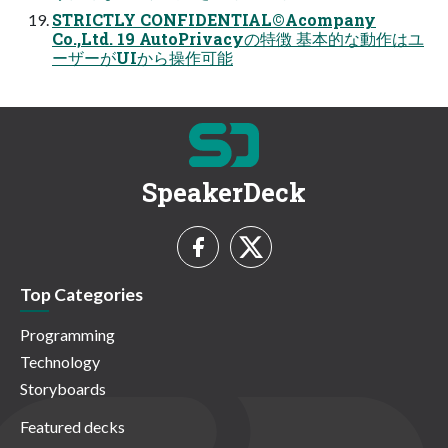
STRICTLY CONFIDENTIAL©Acompany
Co.,Ltd. 19 AutoPrivacyの特徴 基本的な動作はユ
ーザーがUIから操作可能
SpeakerDeck
Top Categories
Programming
Technology
Storyboards
Featured decks