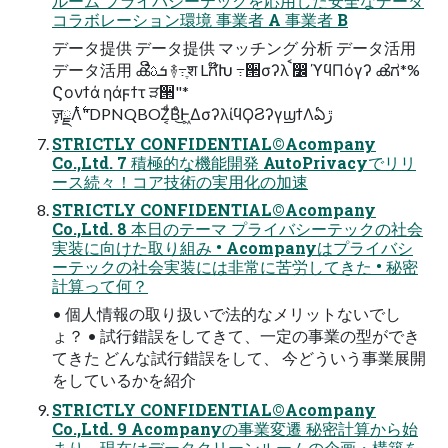
ルーム プライバシーテックを応⽤した安全なデータ
コラボレーション環境 事業者 A 事業者 B
データ提供 データ提供 マッチング 分析 データ活⽤
データ活⽤ ൿີܭࢉ ࿈߹ֶश Lಗ໊Խ ߹੒σʔλ ࠩ෼ ϓϥΠόγʔ ൿಗ*%
Ϛονϯά ηάϝϯτ ੜ੒"*
ٕज़ྗΛ࣋ͭ"DPNQBOZ͔ͩΒͦ͜Ͱ͖ΔσʔλίϥϘϨʔγϣϯΛఏڙ
STRICTLY CONFIDENTIAL©Acompany
Co.,Ltd. 7 積極的な機能開発 AutoPrivacyでリリ
ース続々！コア技術の実⽤化の加速
STRICTLY CONFIDENTIAL©Acompany
Co.,Ltd. 8 本⽇のテーマ プライバシーテックの社会
実装に向けた取り組み • Acompanyはプライバシ
ーテックの社会実装には⾮常に苦労してきた • 秘密
計算って何？
• 個⼈情報の取り扱いで法的なメリットないでし
ょ？ • 試⾏錯誤をしてきて、⼀定の事業の型ができ
てきた どんな試⾏錯誤をして、 今どういう事業展開
をしているかを紹介
STRICTLY CONFIDENTIAL©Acompany
Co.,Ltd. 9 Acompanyの事業変遷 秘密計算から始
まり、現在はデータクリーンルームの企画・構築を