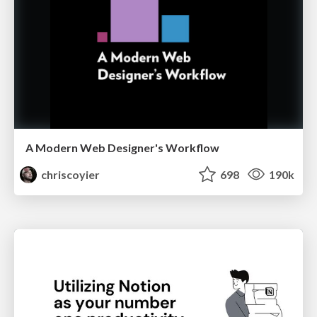
A Modern Web Designer's Workflow
chriscoyier
698
190k