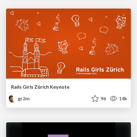
Rails Girls Zürich Keynote
gr2m
96
14k