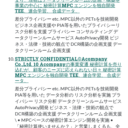
事業の中⼼に 秘密計算MPC エンジンを独⾃開発
TEE、連合学習、 合成データ、
差分プライバシー etc. MPC以外の PETsを技術開発
ビジネス企画⽀援や PIA等を⽤いたプライバ シーリ
スク分析を⽀援 プライバシー コンサルティング デ
ータクリーンルームサービス AutoPrivacy開発 ビジ
ネス・法律・技術の観点で DCR構築の企画⽀援 デー
タクリーンルーム 企画⽀援
STRICTLY CONFIDENTIAL©Acompany
Co.,Ltd. 10 Acompanyの事業変遷 秘密計算を売り
込むが、顧客のニーズに応えられない⽇々 秘密計算
MPC エンジンを独⾃開発 TEE、連合学習、 合成デ
ータ、
差分プライバシー etc. MPC以外の PETsを技術開発
PIA等を⽤いた データ分析の リスク分析を実施 プラ
イバシー リスク分析 データクリーンルームサービス
AutoPrivacy開発 ビジネス・法律・技術の観点で
DCR構築の企画⽀援 データクリーンルーム 企画⽀援
\ • MPCベースの秘密計算エンジン開発を実施 •
「秘密計算使いませんか？」と営業しまくるも、全