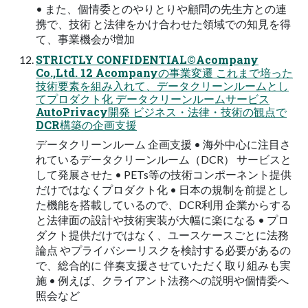
• また、個情委とのやりとりや顧問の先⽣⽅との連
携で、技術 と法律をかけ合わせた領域での知⾒を得
て、事業機会が増加
STRICTLY CONFIDENTIAL©Acompany
Co.,Ltd. 12 Acompanyの事業変遷 これまで培った
技術要素を組み⼊れて、データクリーンルームとし
てプロダクト化 データクリーンルームサービス
AutoPrivacy開発 ビジネス・法律・技術の観点で
DCR構築の企画⽀援
データクリーンルーム 企画⽀援 • 海外中⼼に注⽬さ
れているデータクリーンルーム（DCR） サービスと
して発展させた • PETs等の技術コンポーネント提供
だけではなくプロダクト化 • ⽇本の規制を前提とし
た機能を搭載しているので、DCR利⽤ 企業からする
と法律⾯の設計や技術実装が⼤幅に楽になる • プロ
ダクト提供だけではなく、ユースケースごとに法務
論点 やプライバシーリスクを検討する必要があるの
で、総合的に 伴奏⽀援させていただく取り組みも実
施 • 例えば、クライアント法務への説明や個情委へ
照会など