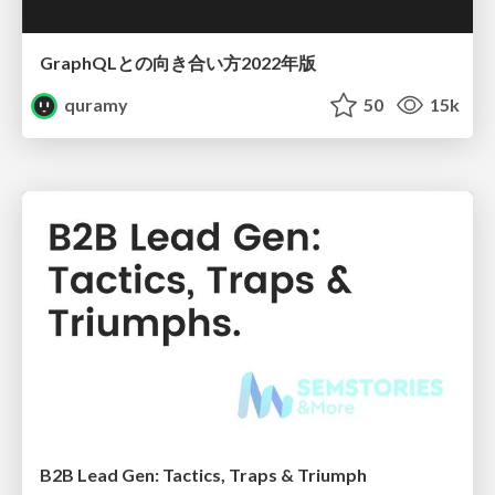
GraphQLとの向き合い方2022年版
quramy
50
15k
B2B Lead Gen: Tactics, Traps & Triumph