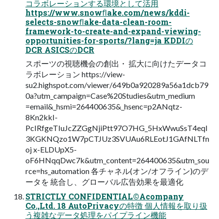
コラボレーションする環境として活⽤
https://www.snowﬂake.com/news/kddi-
selects-snowﬂake-data-clean-room-
framework-to-create-and-expand-viewing-
opportunities-for-sports/?lang=ja KDDIの
DCR ASICSのDCR
スポーツの視聴機会の創出・ 拡⼤に向けたデータコ
ラボレーション https://view-
su2.highspot.com/viewer/649b0a920289a56a1dcb79
0a?utm_campaign=Case%20Studies&utm_medium
=email&_hsmi=264400635&_hsenc=p2ANqtz-
8Kn2kkI-
PcIRfgeTIuJcZZGgNjiPtt97O7HG_5HxWwuSsT4eqI
3KGKNQzo1W7pCTJUz3SVUAu6RLEotJ1GAfNLTfn
oj x-ELDUpX5-
oF6HNqqDwc7k&utm_content=264400635&utm_sou
rce=hs_automation 各チャネル(オン/オフライン)のデ
ータを 統合し、グローバル広告効果を最適化
STRICTLY CONFIDENTIAL©Acompany
Co.,Ltd. 18 AutoPrivacyの特徴 個⼈情報を取り扱
う複雑なデータ処理をパイプライン機能