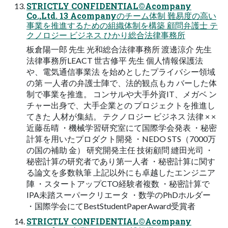
STRICTLY CONFIDENTIAL©Acompany
Co.,Ltd. 13 Acompanyのチーム体制 難易度の⾼い
事業を推進するための組織体制を構築 顧問弁護⼠ テ
クノロジー ビジネス ひかり総合法律事務所
板倉陽⼀郎 先⽣ 光和総合法律事務所 渡邊涼介 先⽣
法律事務所LEACT 世古修平 先⽣ 個⼈情報保護法
や、電気通信事業法 を始めとしたプライバシー領域
の第 ⼀⼈者の弁護⼠陣で、法的観点もカ バーした体
制で事業を推進。 コンサルや⼤⼿外資IT、メガベ ン
チャー出⾝で、⼤⼿企業との プロジェクトを推進し
てきた ⼈材が集結。 テクノロジー ビジネス 法律 × ×
近藤岳晴 ・機械学習研究室にて国際学会発表 ・秘密
計算を⽤いたプロダクト開発 ・NEDO STS（7000万
の国の補助 ⾦） 研究開発主任 技術顧問 縫⽥光司 ・
秘密計算の研究者であり第⼀⼈者 ・秘密計算に関す
る論⽂を多数執筆 上記以外にも卓越したエンジニア
陣 ・スタートアップCTO経験者複数 ・秘密計算で
IPA未踏スーパークリエータ ・数学のPhDホルダー
・国際学会にてBestStudentPaperAward受賞者
STRICTLY CONFIDENTIAL©Acompany