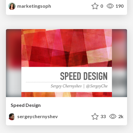
marketingsoph
0
190
Speed Design
sergeychernyshev
33
2k