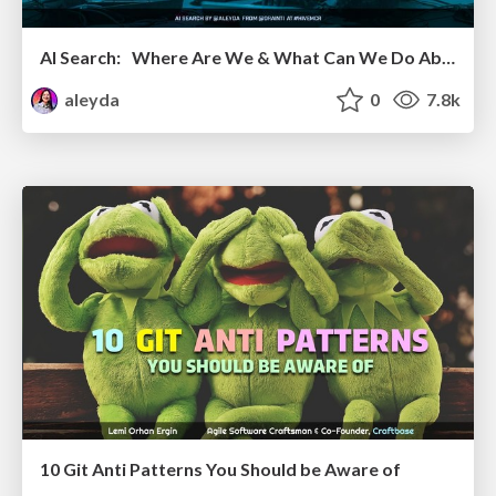
AI Search: Where Are We & What Can We Do About It?
aleyda
0
7.8k
10 Git Anti Patterns You Should be Aware of