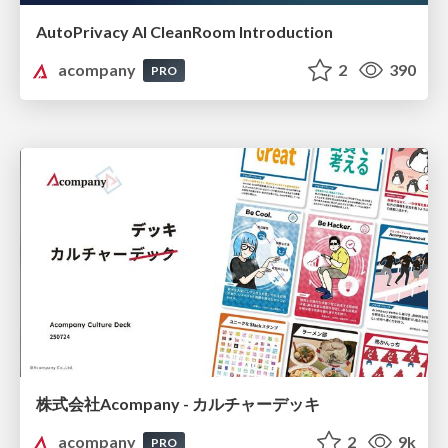
AutoPrivacy AI CleanRoom Introduction
acompany
2
390
PRO
株式会社Acompany - カルチャーデッキ
acompany
2
9k
PRO