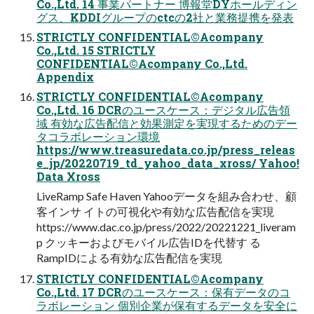
Co.,Ltd. 14 事業パートナー 博報堂DYホールディン
グス、KDDIグループのctcの2社と業務提携を発表
STRICTLY CONFIDENTIAL©Acompany
Co.,Ltd. 15 STRICTLY
CONFIDENTIAL©Acompany Co.,Ltd.
Appendix
STRICTLY CONFIDENTIAL©Acompany
Co.,Ltd. 16 DCRのユースケース：デジタル広告領
域 有効な広告配信と効果測定を実現するためのデー
タコラボレーション環境
https://www.treasuredata.co.jp/press_releas
e_jp/20220719_td_yahoo_data_xross/ Yahoo!
Data Xross
LiveRamp Safe Haven Yahooデータを組み合わせ、顧
客インサ イトの可視化や有効な広告配信を実現
https://www.dac.co.jp/press/2022/20221221_liveram
p クッキーおよびモバイル広告IDを代替す る
RampIDによる有効な広告配信を実現
STRICTLY CONFIDENTIAL©Acompany
Co.,Ltd. 17 DCRのユースケース：保有データのコ
ラボレーション 個別企業が保有するデータを安全に