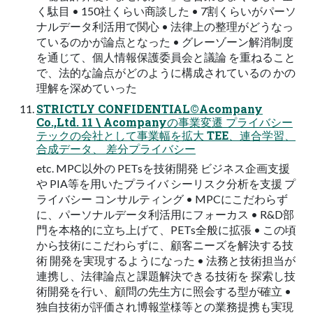
く駄⽬ • 150社くらい商談した • 7割くらいがパーソ
ナルデータ利活⽤で関⼼ • 法律上の整理がどうなっ
ているのかが論点となった • グレーゾーン解消制度
を通じて、個⼈情報保護委員会と議論 を重ねること
で、法的な論点がどのように構成されているの かの
理解を深めていった
STRICTLY CONFIDENTIAL©Acompany
Co.,Ltd. 11 \ Acompanyの事業変遷 プライバシー
テックの会社として事業幅を拡⼤ TEE、連合学習、
合成データ、 差分プライバシー
etc. MPC以外の PETsを技術開発 ビジネス企画⽀援
や PIA等を⽤いたプライバ シーリスク分析を⽀援 プ
ライバシー コンサルティング • MPCにこだわらず
に、パーソナルデータ利活⽤にフォーカス • R&D部
⾨を本格的に⽴ち上げて、PETs全般に拡張 • この頃
から技術にこだわらずに、顧客ニーズを解決する技
術 開発を実現するようになった • 法務と技術担当が
連携し、法律論点と課題解決できる技術を 探索し技
術開発を⾏い、顧問の先⽣⽅に照会する型が確⽴ •
独⾃技術が評価され博報堂様等との業務提携も実現