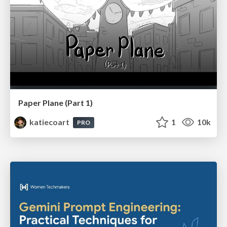
Paper Plane (Part 1)
katiecoart
1
10k
PRO