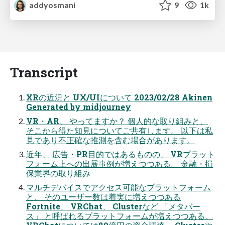
addyosmani
9
1k
Transcript
XRの近況と UX/UIについて 2023/02/28 Akinen
Generated by midjourney
VR・AR、 やってますか？ 個人的な取り組みと、
そこから得た知見についてご共有します。 以下は私
見であり不正確な推測を含む場合があります。
近年、 広告・PR目的ではあるものの、 VRプラット
フォーム上への出展事例が増えつつある。 金融・損
保業界の取り組み
マルチデバイスでアクセス可能なプラットフォーム
と、 そのユーザー数は着実に増えつつある
Fortnite、 VRChat、 Clusterなど 「メタバー
ス」 と呼ばれるプラットフォームが増えつつある。