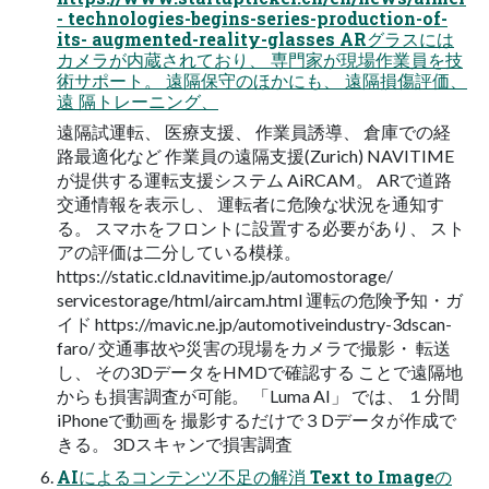
- technologies-begins-series-production-of-
its- augmented-reality-glasses ARグラスには
カメラが内蔵されており、 専門家が現場作業員を技
術サポート。 遠隔保守のほかにも、 遠隔損傷評価、
遠 隔トレーニング、
遠隔試運転、 医療支援、 作業員誘導、 倉庫での経
路最適化など 作業員の遠隔支援(Zurich) NAVITIME
が提供する運転支援システム AiRCAM。 ARで道路
交通情報を表示し、 運転者に危険な状況を通知す
る。 スマホをフロントに設置する必要があり、 スト
アの評価は二分している模様。
https://static.cld.navitime.jp/automostorage/
servicestorage/html/aircam.html 運転の危険予知・ガ
イド https://mavic.ne.jp/automotiveindustry-3dscan-
faro/ 交通事故や災害の現場をカメラで撮影・ 転送
し、 その3DデータをHMDで確認する ことで遠隔地
からも損害調査が可能。 「Luma AI」 では、 １分間
iPhoneで動画を 撮影するだけで３Dデータが作成で
きる。 3Dスキャンで損害調査
AIによるコンテンツ不足の解消 Text to Imageの