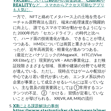
VRChatについては80億円の資金調達。 Clusterや
REALITYなど、 スマホからアクセス可能なアプリ
も人気に。
一方で、 NFTと絡めてメタバース上の土地を売るバ
ーチャル原野商法も流行。 端末の処理速度が飛躍的
に向上し、 誰でもスマホで3Dが動かせるようになっ
た 2000年代の 「セカンドライフ」 の時代と比べ
て、 ハード面の技術進化が進み、 できることが増え
つつある。 HMDについては画質と重さがネックだ
ったが、 近年高画質化・軽量化が進みつつある。
（最近だとパナソニックのMeganeX、 HTCのVive
XR Eliteなど） 現実的なVR・ARの事業化は、 まだ検
証段階 さまざまな領域、 医療や建築の分野でも研究
が進んでいる。 ただし、 現時点ではゲームや配信が
中心であり若い世代が多いため、 エンタメ系以外の
企業が事業として成立させるレベルには至っていな
い。 主な普及の阻害要因としては ①常用するコン
テンツの不足、 ② 「かける」 習慣が定着していな
いこと が挙げられる。 XR(VR, AR, MR)の流行
XRによる課題解決の事例
https://www.startupticker.ch/en/news/almer