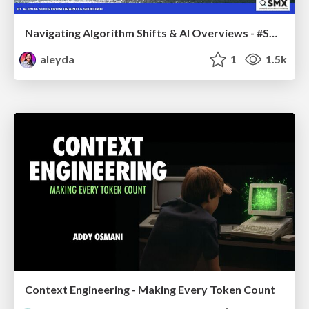
Navigating Algorithm Shifts & AI Overviews - #SMXNext
aleyda
1
1.5k
Context Engineering - Making Every Token Count