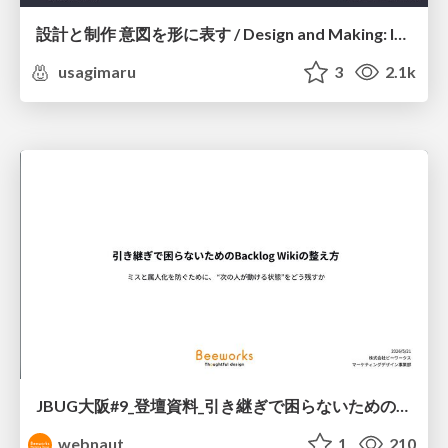
設計と制作 意図を形に表す / Design and Making: Intent Made Form
usagimaru
3
2.1k
JBUG大阪#9_登壇資料_引き継ぎで困らないためのBacklogWikiの整え方_ミスと属人化を防ぐために、 “次の人が動ける状態”をどう残すか
webnaut
1
210