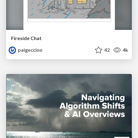
Fireside Chat
paigeccino
42
4k