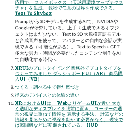
応用で、 スカイボックス （天球用環境マップテクス
チャ）を生成。 数秒で任意の世界を作成できる。
Text To Skybox
Promptから3Dモデルを生成するAIで、 NVIDIAや
Googleが研究している。 上手 く生成できるオブジ
ェクトはまだ少ない。 Text to 3D 大規模言語モデル
と合成音声を使って、 アバターとの自由な会話が実
現できる（可 能性がある）。 Text to Speech + GPT
多大な労力・時間が必要だったコンテンツ制作をAI
で自動化する時代へ
XRUIのプロトタイピング 業務外でプロトタイプを
つくってみました ダッシュボードUI（AR） 商品購
入UI（VR）
つくる・調べる中で得た気づき
従来のデバイスとの体験の違い
XRにおけるUIは、 WebよりゲームUIが近い 大き
く透明なディスプレイを眼前に置き、 ユーザーの通
常の視界に重ねて情報を 表示する手法。 計器などの
情報を見るために視線を動か す必要がなく、 現実で
は戦闘機などに実 装されている。 HUD