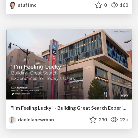
stuffmc
0
160
"I'm Feeling Lucky" - Building Great Search Experiences for Today's Users (#IAC19)
danielanewman
230
23k