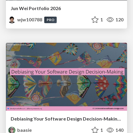
Jun Wei Portfolio 2026
wjw100788
1
120
PRO
Debiasing Your Software Design Decision-Making @ Flowcon '26
baasie
1
140