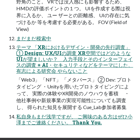
野角のこと。 VRでは没入感にも影響す るため、
HMDの評価ポイントの１つ。 UIを作成する際は視
界に入るか、 ユー ザーとの距離感、 UIの存在に気
づけるか 等を考慮する必要がある。 FOV (Field of
View)
まだまだ模索中
テーマ 「XRにおけるデザイン・開発の先行調査」
① Design: UX/UIの調査 XR空間ではどのような
UIが望ましいか？ 入力手段とそのインターフェイ
スの調査 ※ AI・セキュリティなどをテーマにした、
有志による研究会 やらないこと
「Web3」 「NFT」 「メタバース」 ② Dev: プロト
タイピング ・Unityを用いたプロトタイピングによ
って、 実際の体験やXR開発のノウハウを蓄積 ・
他社事例や新規事業の実現可能性についても調査
し、 得られた知見を展開する Cue_Lab参加者募集
私自身もまだ浅学ですが、 ご興味のある方はぜひ小
澤までご連絡ください。 Thank You.