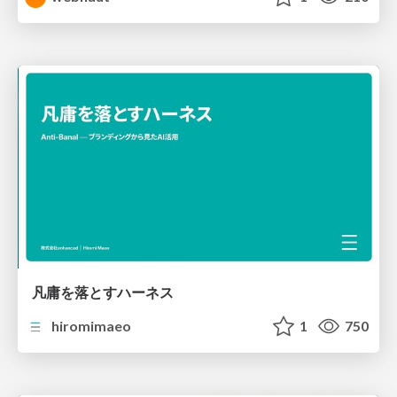
凡庸を落とすハーネス
hiromimaeo
1
750