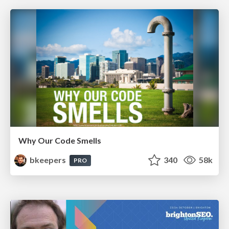
Why Our Code Smells
bkeepers
340
58k
PRO