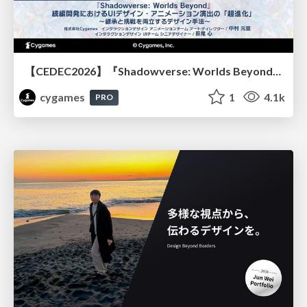
【CEDEC2026】『Shadowverse: Worlds Beyond』続編開発におけるUIデザイン・アニメーション演出の「超進化」 ～継承と挑戦を両立するデザイン手法～
cygames
1
4.1k
PRO