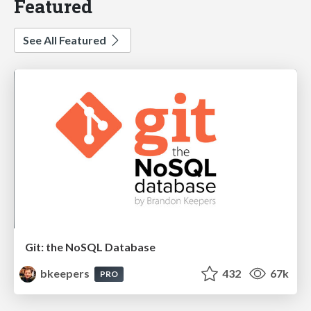
Featured
See All Featured
Git: the NoSQL Database
bkeepers
432
67k
PRO