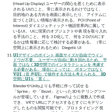
(Head Up Display) ユーザーの関心を惹くために表示
される UIのこと。 常に表示されるわけではなく、
目的地の ある方向を画面に表示したり、 アイテムに
近づくと詳しい情報が表示される。 POI (Point of
Interest) ダイエジェティック = 物語世界内に属し て
いるUI。 UIに現実のオブジェクトや表 現を取り入れ
る手法のこと。 何を３D化して、 何を２DのUIにす
るかは情 報量に応じて検討する必要がある。 （常に
空間上に表示されるため） Diegetic UI
UIデザインのポイント 画面サイズが自由でウイン
ドウが不要。 ユーザーが自由に動き回れるため、 平
面 ではなく3D空間でのインタラクションを 考慮す
る必要がある。 場合によっては、 ボタンではなく
VUI（音 声UI）で操作する方法も考えられる。 3D
空間にUIを「置く」
BlenderやUnityよりも手軽に作って試せ る
「Sprine」 や 「Bezel」 といった3Dモデ リングツー
ルが登場しています。 Figmaのように複数人で作成
でき、 VRで URLにアクセスするとすぐにモデリン
グし たものを閲覧可能です。 プロトタイピング 視