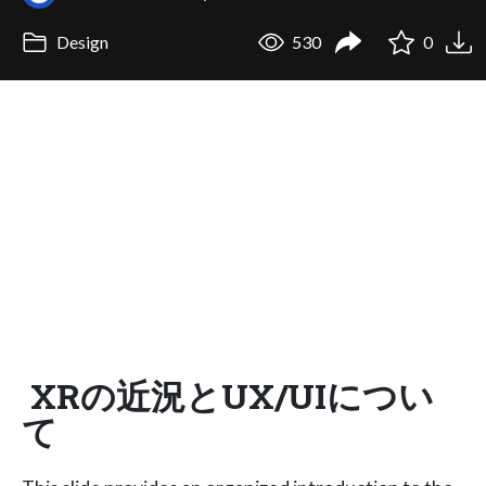
Design
530
0
XRの近況とUX/UIについ
て