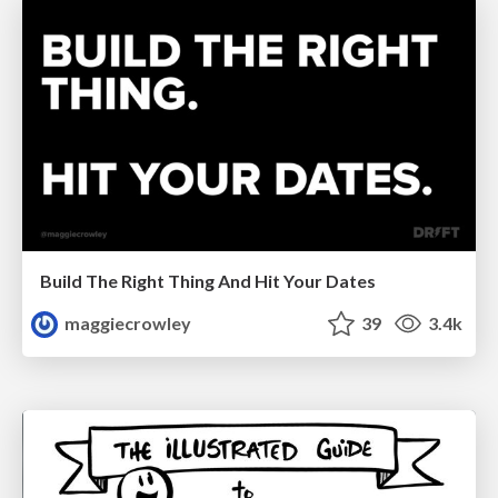
Build The Right Thing And Hit Your Dates
maggiecrowley
39
3.4k