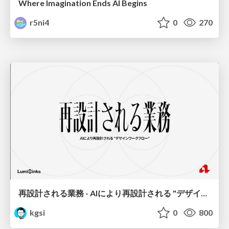
Where Imagination Ends AI Begins
r5ni4
0
270
再設計される業務 - AIにより再設計される "デザインワークフロー" / AI Ops Lab #2 Redesigned orkflows
kgsi
0
800