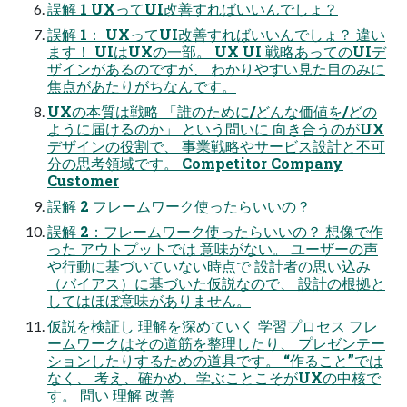
誤解 1 UXってUI改善すればいいんでしょ？
誤解 1： UXってUI改善すればいいんでしょ？ 違い
ます！ UIはUXの一部。 UX UI 戦略あってのUIデ
ザインがあるのですが、 わかりやすい見た目のみに
焦点があたりがちなんです。
UXの本質は戦略 「誰のために/どんな価値を/どの
ように届けるのか」 という問いに 向き合うのがUX
デザインの役割で、 事業戦略やサービス設計と不可
分の思考領域です。 Competitor Company
Customer
誤解 2 フレームワーク使ったらいいの？
誤解 2：フレームワーク使ったらいいの？ 想像で作
った アウトプットでは 意味がない。 ユーザーの声
や行動に基づいていない時点で 設計者の思い込み
（バイアス）に基づいた仮説なので、 設計の根拠と
してはほぼ意味がありません。
仮説を検証し 理解を深めていく 学習プロセス フレ
ームワークはその道筋を整理したり、 プレゼンテー
ションしたりするための道具です。 “作ること”では
なく、 考え、確かめ、学ぶことこそがUXの中核で
す。 問い 理解 改善