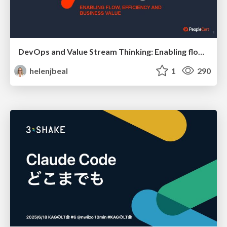
DevOps and Value Stream Thinking: Enabling flow, efficiency and business value
helenjbeal
1
290