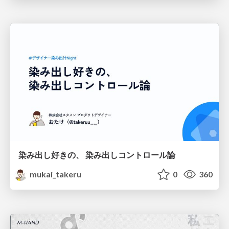
染み出し好きの、 染み出しコントロール論
mukai_takeru
0
360