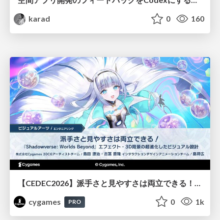
karad
0
160
【CEDEC2026】派手さと見やすさは両立できる！『Shadowverse: Worlds Beyond』エフェクト・3D背景の超進化したビジュアル設計
cygames
0
1k
PRO