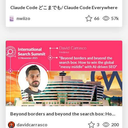
Claude Code どこまでも/ Claude Code Everywhere
nwiizo
66
57k
Beyond borders and beyond the search box: How to win the global "messy middle" with AI-driven SEO
davidcarrasco
3
200