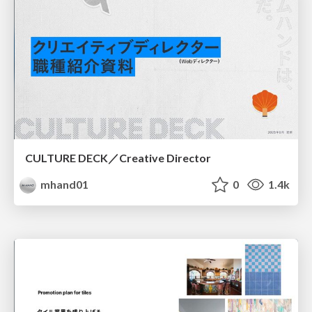
CULTURE DECK／Creative Director
mhand01
0
1.4k