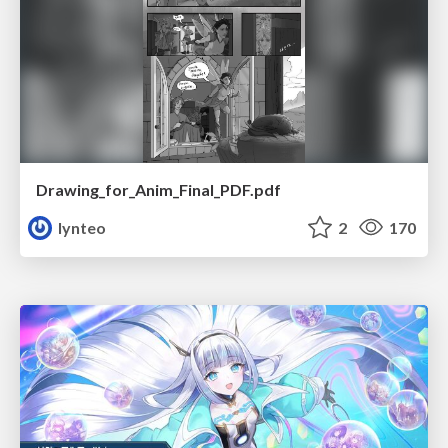
Drawing_for_Anim_Final_PDF.pdf
lynteo
2
170