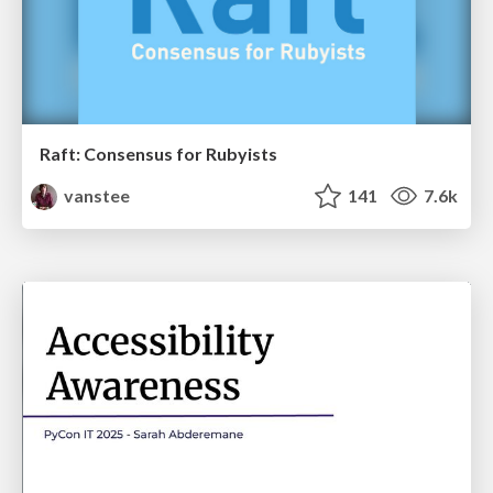
Raft: Consensus for Rubyists
vanstee
141
7.6k