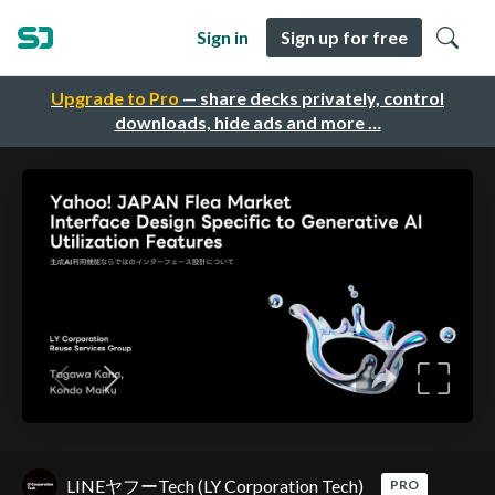
Sign in
Sign up for free
Upgrade to Pro
— share decks privately, control
downloads, hide ads and more …
LINEヤフーTech (LY Corporation Tech)
PRO