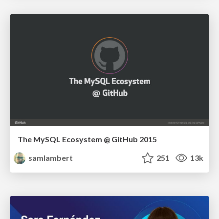
The MySQL Ecosystem @ GitHub 2015
samlambert
251
13k