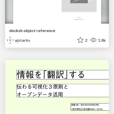
decksh object reference
ajstarks
2
1.8k