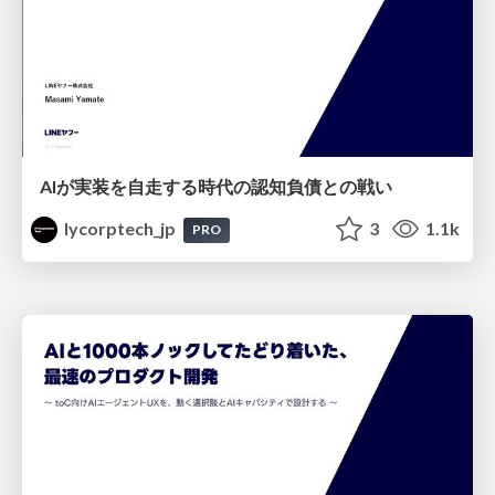
AIが実装を自走する時代の認知負債との戦い
lycorptech_jp
3
1.1k
PRO