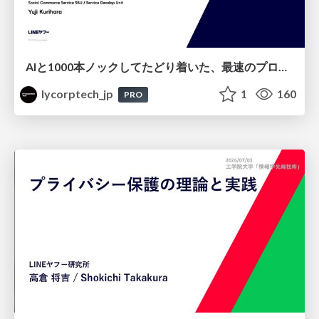
AIと1000本ノックしてたどり着いた、最速のプロダクト開発 ～toC向けAIエージェントUXを、動く選択肢とAIキャパシティで設計する～
lycorptech_jp
1
160
PRO