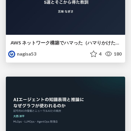
AWS ネットワーク構築でハマった（ハマりかけた） 5選とそこから得た教訓
nagisa53
4
180