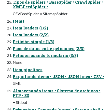
Tipos de spiders • BaseSpider • CrawlSpider •
XMLFeedSpider •
CSVFeedSpider • SitemapSpider
Items
Item loaders (1/2)
Item loaders (2/2)
Petición simple (1/3)
Paso de datos entre peticiones (2/3)
Petición usando formulario (3/3)
None
Item pipelines
Exportando items • JSON • JSON lines • CSV •
XML
Almacenando items • Sistema de archivos •
FTP • S3
• Stdout
Debugging • Comando `parse` • Scrapy shell •