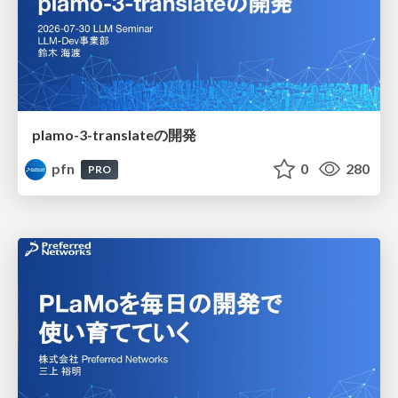
plamo-3-translateの開発
pfn
0
280
PRO