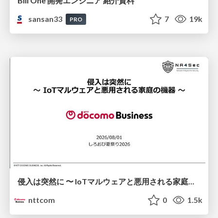
Bill One 開発エンジニア 紹介資料
sansan33
7
19k
PRO
侵入は突然に 〜 IoTマルウェアと悪用される家庭の機器 ～ / When Intrusion Strikes: IoT Malware and the Abuse of Home Devices
nttcom
0
1.5k