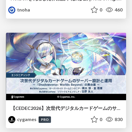
tnoha
0
460
【CEDEC2026】次世代デジタルカードゲームのサーバー設計と運用 〜『Shadowverse: Worlds Beyond』の舞台裏～
cygames
0
830
PRO