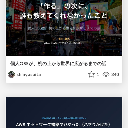
個人OSSが、机の上から世界に広がるまでの話
shinyasaita
1
340