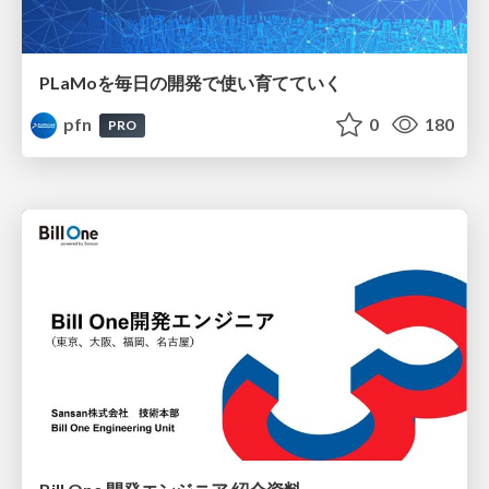
PLaMoを毎日の開発で使い育てていく
pfn
0
180
PRO