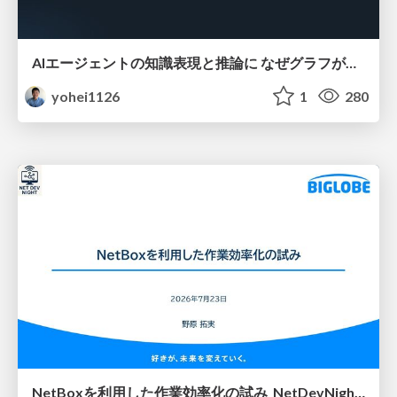
AIエージェントの知識表現と推論に なぜグラフが使われるのか - 記号的AIの復権とニューラルAIとの統合
yohei1126
1
280
NetBoxを利用した作業効率化の試み_NetDevNight4