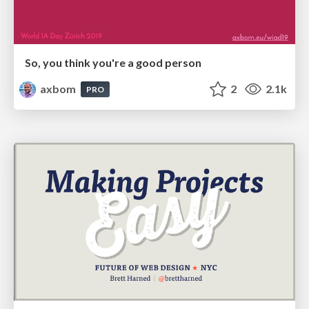
So, you think you're a good person
axbom
2
2.1k
PRO