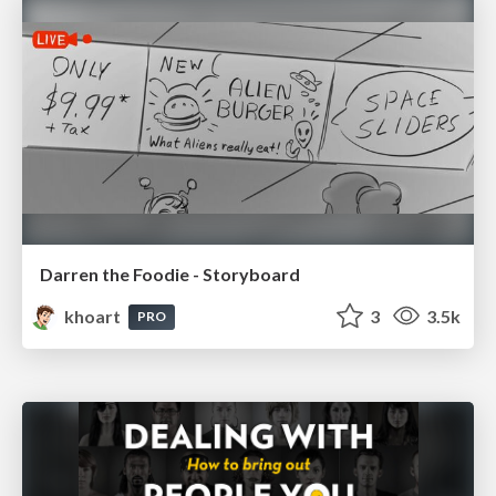
Darren the Foodie - Storyboard
khoart
3
3.5k
PRO