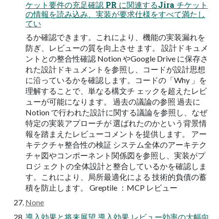
ケット要件の充足確認 PR に関連するJira チケット
の情報を読み込み、実装が要求仕様をすべて満たし
てい
るか確認できます。これにより、機能の実装漏れを
防ぎ、レビューの質を向上させ ます。 設計ドキュメ
ントとの整合性確認 Notion やGoogle Drive に保存さ
れた設計ドキュメントを参照し、コードが設計思想
に沿っているかを確認します。コードの「Why 」を
理解することで、単なる構文チ ェックを超えたレビ
ューが可能になります。 過去の議論の参照 過去に
Notion で行われた設計に関する議論を参照し、なぜ
特定の実装アプローチが 選ばれたのかという背景情
報を踏まえたレビューコメントを提供します。 アー
キテクチャ整合性の検証 システム全体のアーキテク
チャ図やコンポーネント関係図を参照し、実装がプ
ロジ ェクトの全体設計と整合しているかを確認しま
す。これにより、局所最適化による 技術的負債の蓄
積を防止します。 Greptile ：MCP レビュー
None
導入効果と将来展望 導入効果 レビュー効率の大幅向