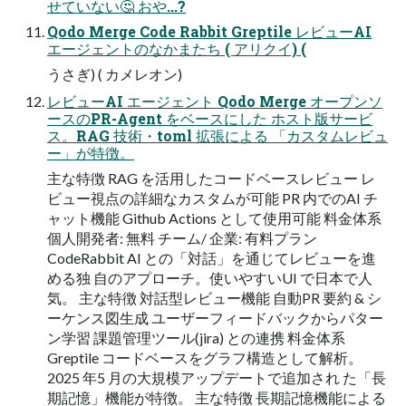
せていない🤔 おや...?
Qodo Merge Code Rabbit Greptile レビューAI
エージェントのなかまたち ( アリクイ) (
うさぎ) ( カメレオン)
レビューAI エージェント Qodo Merge オープンソ
ースのPR-Agent をベースにした ホスト版サービ
ス。RAG 技術・toml 拡張による 「カスタムレビュ
ー」が特徴。
主な特徴 RAG を活用したコードベースレビュー レ
ビュー視点の詳細なカスタムが可能 PR 内でのAI チ
ャット機能 Github Actions として使用可能 料金体系
個人開発者: 無料 チーム/ 企業: 有料プラン
CodeRabbit AI との「対話」を通じてレビューを進
める独 自のアプローチ。使いやすいUI で日本で人
気。 主な特徴 対話型レビュー機能 自動PR 要約 & シ
ーケンス図生成 ユーザーフィードバックからパター
ン学習 課題管理ツール(jira) との連携 料金体系
Greptile コードベースをグラフ構造として解析。
2025 年5 月の大規模アップデートで追加され た「長
期記憶」機能が特徴。 主な特徴 長期記憶機能による