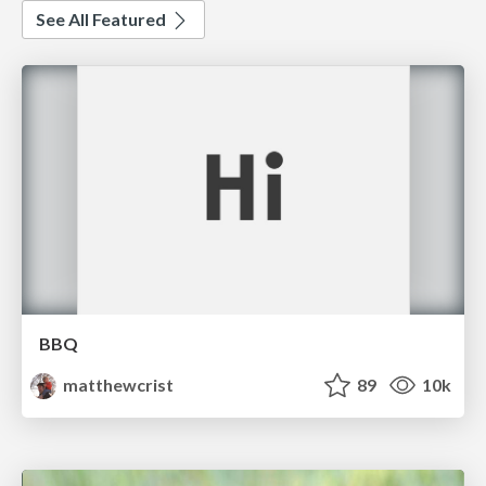
See All Featured
BBQ
matthewcrist
89
10k