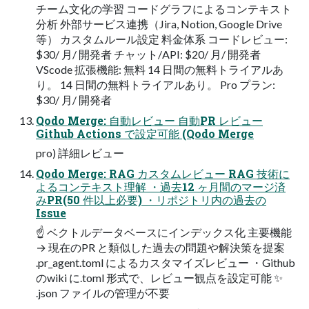
チーム文化の学習 コードグラフによるコンテキスト
分析 外部サービス連携（Jira, Notion, Google Drive
等） カスタムルール設定 料金体系 コードレビュー:
$30/ 月/ 開発者 チャット/API: $20/ 月/ 開発者
VScode 拡張機能: 無料 14 日間の無料トライアルあ
り。 14 日間の無料トライアルあり。 Pro プラン:
$30/ 月/ 開発者
Qodo Merge: 自動レビュー 自動PR レビュー
Github Actions で設定可能 (Qodo Merge
pro) 詳細レビュー
Qodo Merge: RAG カスタムレビュー RAG 技術に
よるコンテキスト理解 ・過去12 ヶ月間のマージ済
みPR(50 件以上必要) ・リポジトリ内の過去の
Issue
☝️ ベクトルデータベースにインデックス化 主要機能
→ 現在のPR と類似した過去の問題や解決策を提案
.pr_agent.toml によるカスタマイズレビュー ・Github
のwiki に.toml 形式で、レビュー観点を設定可能 ✨
.json ファイルの管理が不要