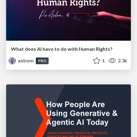
What does AI have to do with Human Rights?
axbom
1
2.3k
PRO