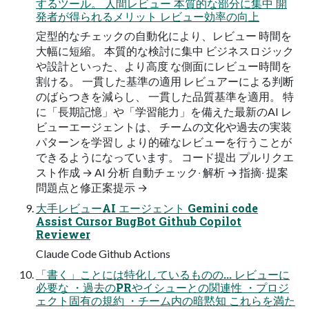
するツール。 人間レビュー 本質的な部分に集中 開
発者が得られるメリット レビュー効率の向上
定型的なチェックの自動化により、レビュー 時間を
大幅に短縮。 本質的な検討に集中 ビジネスロジック
や設計といった、より高度 な側面にレビュー時間を
割ける。 一貫した基準の適用 レビュアーによる判断
のばらつきを減らし、 一貫した品質基準を適用。 特
に「長期記憶」や「学習能力」を備えた最新のAI レ
ビューエージェントは、 チームの文化や過去の実装
パターンを学習し より的確なレビューを行うことが
できるようになっています。 コード提出 プルリクエ
スト作成 → AI 分析 自動チェック‧ 解析 → 指摘‧ 提案
問題点と修正案提示 →
大手レビューAI エージェント Gemini code
Assist Cursor BugBot Github Copilot
Reviewer
Claude Code Github Actions
「書く」ことには特化しているものの... レビューに
必要な ・過去のPRやイシューとの関連性 ・プロジ
ェクト固有の規約 ・チーム内の暗黙知 これらを満た