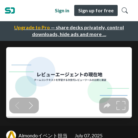
Sign in
Sign up for free
Upgrade to Pro
— share decks privately, control
downloads, hide ads and more …
Almondoイベント担当
July 07, 2025