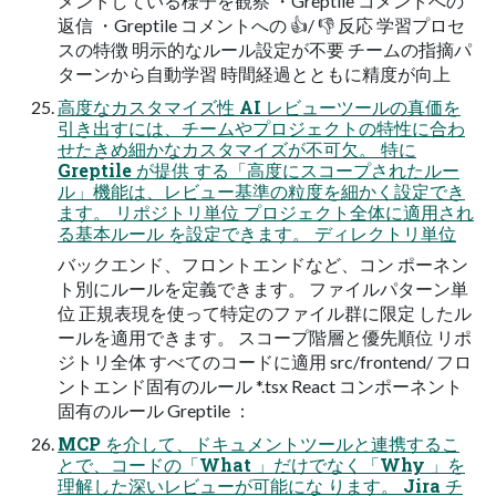
メントしている様子を観察 ・Greptile コメントへの
返信 ・Greptile コメントへの 👍/ 👎 反応 学習プロセ
スの特徴 明示的なルール設定が不要 チームの指摘パ
ターンから自動学習 時間経過とともに精度が向上
高度なカスタマイズ性 AI レビューツールの真価を
引き出すには、チームやプロジェクトの特性に合わ
せたきめ細かなカスタマイズが不可欠。 特に
Greptile が提供 する「高度にスコープされたルー
ル」機能は、レビュー基準の粒度を細かく設定でき
ます。 リポジトリ単位 プロジェクト全体に適用され
る基本ルール を設定できます。 ディレクトリ単位
バックエンド、フロントエンドなど、コン ポーネン
ト別にルールを定義できます。 ファイルパターン単
位 正規表現を使って特定のファイル群に限定 したル
ールを適用できます。 スコープ階層と優先順位 リポ
ジトリ全体 すべてのコードに適⽤ src/frontend/ フロ
ントエンド固有のルール *.tsx React コンポーネント
固有のルール Greptile ：
MCP を介して、ドキュメントツールと連携するこ
とで、コードの「What 」だけでなく「Why 」を
理解した深いレビューが可能にな ります。 Jira チ