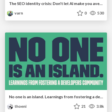
The SEO identity crisis: Don't let AI make you average
varn
0
530
No one is an island. Learnings from fostering a developers community.
thoeni
21
3.8k