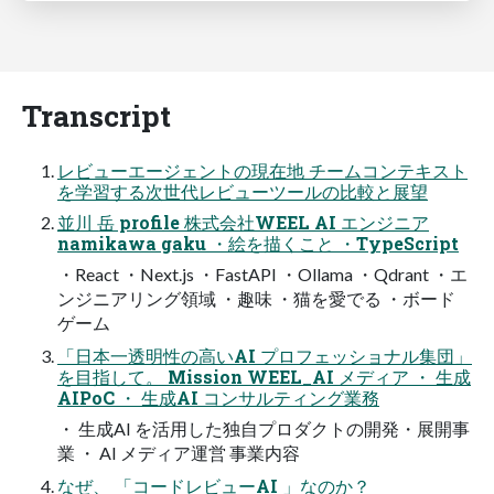
Transcript
レビューエージェントの現在地 チームコンテキスト
を学習する次世代レビューツールの比較と展望
並川 岳 profile 株式会社WEEL AI エンジニア
namikawa gaku ・絵を描くこと ・TypeScript
・React ・Next.js ・FastAPI ・Ollama ・Qdrant ・エ
ンジニアリング領域 ・趣味 ・猫を愛でる ・ボード
ゲーム
「日本一透明性の高いAI プロフェッショナル集団」
を目指して。 Mission WEEL_AI メディア ・ 生成
AIPoC ・ 生成AI コンサルティング業務
・ 生成AI を活用した独自プロダクトの開発・展開事
業 ・ AI メディア運営 事業内容
なぜ、 「コードレビューAI 」なのか？