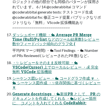
ロジェクトの他の部分でも同様のパターンが採用さ
れていま す。 6 / 14 @coderabbitai コマンド
@coderabbitai generate tests: テストコード生成
@coderabbitai fix: 修正コード提案 パブリックなリポ
ジトリなら「無料」 VScode 拡張機能あり
~~~~~~~~~~~~~~~~~~~~~~~~~~~
ダッシュボード機能 ・🐇 Average PR Merge
Time (Ruff/Pylint などのツール結果数) レビュー
数やフィードバック傾向のグラフ化 (
平均PR マージ時間) ・🐇Tool Findings ・🐇 Number
of PRs Reviewed ( レビューされたPR 数) など..
・✨ レビューをそのまま反映可能 ・🐇
VSCode(Cursor) 上でローカルレビュー ・💰 完全
無料 VSCode 拡張機能
シーケンス図レビュー ・🐇 コードグラフ作成 🔽 ・
🐇 シーケンス図作成 ・✨依存関係に基づくレビュー
🔽
Generate docstrings ・🐇新規PR として、 PR の
ドキュメントを作成してくれる ・🐇レビュー箇所
に、 コメントを入れてくれる CodeRabbit: