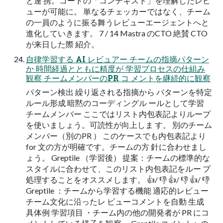
と連 携。コードの「コンテキスト」を理解したレビ
ューが可能に。 単なるチェッカーではなく、チーム
の一員のように振る舞うレビューエージェントへと
進化していきます。 7 / 14 Mastra のCTO 絶賛 CTO
が来日した際 紹介。
自律学習する AI レビュアー チームの指摘パターン
か 時間経過とともに精度が 学習プロセスの仕組み
観察 チームメンバーのPR コ メントを継続的に観察
パターン検出 繰り返される指摘から パターンを特定
ルール形成 暗黙のコーディングル ールとして学習
チームメンバー ここではリスト内包表記よりループ
を使いましょう。可読性が向上しま す。 別のチーム
メンバー（別のPR ） このケースでも内包表記より
for 文の方が明確です。チームの方 針に合わせまし
ょう。 Greptile （学習後） 提案：チームの標準的な
スタイルに合わせて、このリスト内包表記をルー プ
処理することをオススメします。 👍/ 👎 👍/ 👎 👍/ 👎
Greptile ：チームから学習する機能 適応的レビュー
チーム⽂化に沿ったレ ビューコメントを⾃動 ⽣成
具体例 学習項目 ・チーム内の他の開発者が PR にコ