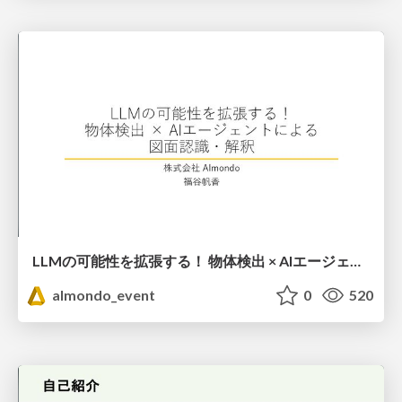
LLMの可能性を拡張する！ 物体検出 × AIエージェントによる 図面認識・解釈
almondo_event
0
520