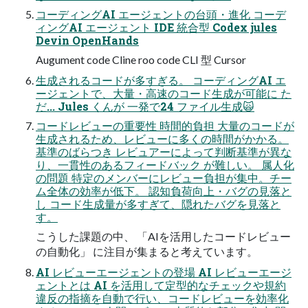
コーディングAI エージェントの台頭・進化 コーデ
ィングAI エージェント IDE 統合型 Codex jules
Devin OpenHands
Augument code Cline roo code CLI 型 Cursor
生成されるコードが多すぎる。 コーディングAI エ
ージェントで、大量・高速のコード生成が可能に た
だ... Jules くんが 一発で24 ファイル生成🙀
コードレビューの重要性 時間的負担 大量のコードが
生成されるため、レビューに多くの時間がかかる。
基準のばらつき レビュアーによって判断基準が異な
り、一貫性のあるフィードバック が難しい。 属人化
の問題 特定のメンバーにレビュー負担が集中。チー
ム全体の効率が低下。 認知負荷向上・バグの見落と
し コード生成量が多すぎて、隠れたバグを見落と
す。
こうした課題の中、 「AIを活用したコードレビュー
の自動化」 に注目が集まると考えています。
AI レビューエージェントの登場 AI レビューエージ
ェントとは AI を活用して定型的なチェックや規約
違反の指摘を自動で行い、コードレビューを効率化