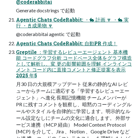
@coderabbitai
Generate docstrings で起動
Agentic Chats CodeRabbit: ・🐇 計画 🔽 ・🐇 実
行 ・📓成果物 🔽
@coderabbitai agentic で起動
Agentic Chats CodeRabbit: 自動PR 作成！
Greptile ：学習するレビューエージェント 基本機
能 コードグラフ分析 コードベース全体をグラフ構造
として解析し、変 更の影響範囲を理解 インラインコ
メント コード内に直接コメントと修正提案を表示
2025 年5
月30 日の大規模アップデート 従来の静的なAI レビ
ューからチームに適応する「学習するレビューエー
ジェント」へ進化 長期記憶機能 チームメンバーが
PR に残すコメントを観察し、暗黙のコーディングル
ールやスタイ ルを自律的に学習します。明示的なル
ール設定なしにチームの文化に適合します。 外部サ
ービス連携（MCP 経由） Model Context Protocol
(MCP) を介して、Jira 、Notion 、Google Drive など