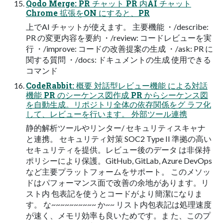
Qodo Merge: PR チャット PR 内AI チャット
Chrome 拡張をON にすると、PR
上でAI チャットが使えます。 主要機能 ・/describe:
PR の変更内容を要約 ・/review: コードレビューを実
行 ・/improve: コードの改善提案の生成 ・/ask: PR に
関する質問 ・/docs: ドキュメントの生成 使用できる
コマンド
CodeRabbit: 概要 対話型レビュー機能 による対話
機能 PR のシーケンス図作成 PR からシーケンス図
を自動生成。リポジトリ全体の依存関係をグ ラフ化
して、レビューを行います。 外部ツール連携
静的解析ツールやリンター/ セキュリティスキャナ
と連携。 セキュリティ対策 SOC2 Type II 準拠の高い
セキュリティを提供。レビュー後のデータ は非保持
ポリシーにより保護。GitHub, GitLab, Azure DevOps
など主要プラットフォームをサポート。 このメソッ
ドはパフォーマンス面で改善の余地があります。リ
スト内 包表記を使うとコードがより簡潔になりま
す。 な~~~~~~~~~~ か~~ リスト内包表記は処理速度
が速く、メモリ効率も良いためです。ま た、このプ