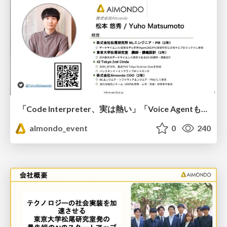
「Code Interpreter、実は熱い」「Voice Agentも今アツい」
almondo_event
0
240