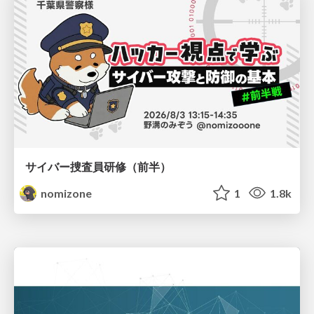
サイバー捜査員研修（前半）
nomizone
1
1.8k