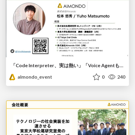
「Code Interpreter、実は熱い」「Voice Agentも今アツい」
almondo_event
0
240