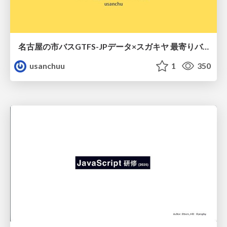
名古屋の市バスGTFS-JPデータ×スガキヤ 最寄りバス停検索をAmazon ElastiCache Serverless for Valkeyで最適化する
usanchuu
1
350