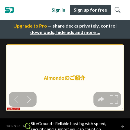
Sign in
Sign up for free
Upgrade to Pro
— share decks privately, control
downloads, hide ads and more …
SiteGround - Reliable hosting with speed,
·
→
SPONSORED
security, and support you can count on.