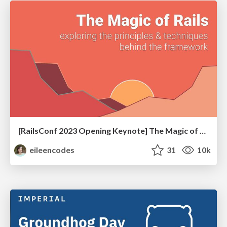
[RailsConf 2023 Opening Keynote] The Magic of Rails
eileencodes
31
10k