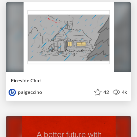
Fireside Chat
paigeccino
42
4k