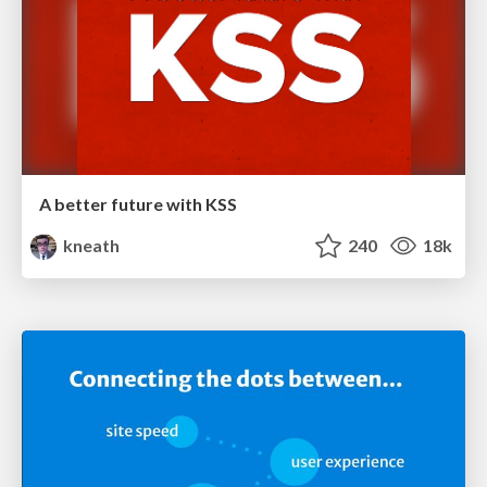
A better future with KSS
kneath
240
18k