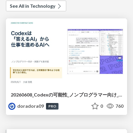
See All in Technology
20260608_Codexの可能性_ノンプログラマー向け_大城追記
doradora09
0
760
PRO