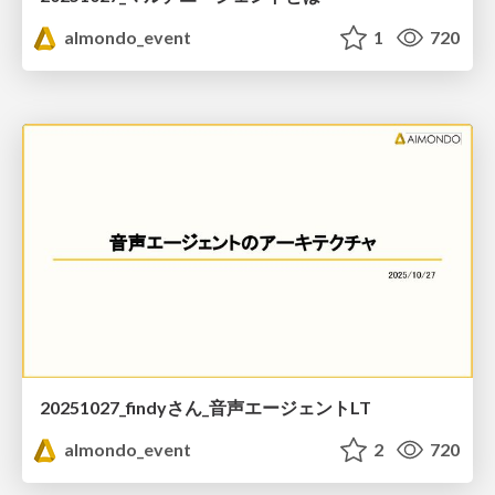
almondo_event
1
720
20251027_findyさん_音声エージェントLT
almondo_event
2
720