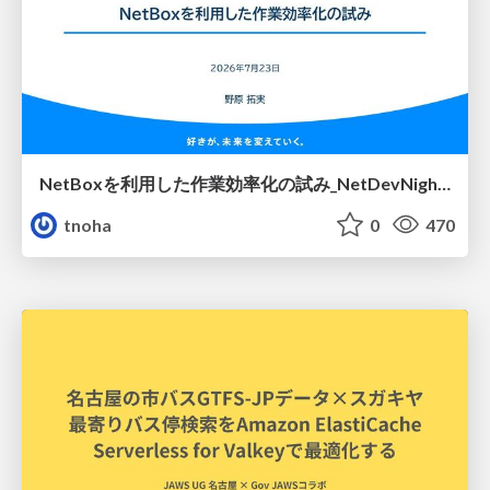
NetBoxを利用した作業効率化の試み_NetDevNight4
tnoha
0
470