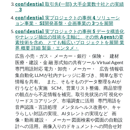
conﬁdential 取引先(一部) 大手企業数十社との実績
3
conﬁdential 実プロジェクトの事例 4 ソリューシ
ョン事業・ SI開発基盤・企画事業の 3つを展開
conﬁdential 実プロジェクトの事例 5 データ構造化
やナレッジ抽出の技術を主軸に、その他 Agentの要
素技術を含め、とても幅広いプロ ジェクトを展開 業
界 概要 詳細 製薬・エンタメ・
広告 小売・ガス・ メーカー・銀行 ・保険・ 建材
医療・建設・金 融 形式知の共有ツール Virtual Agent
専門用語対応 電力・卸売・ メーカー・ 広告 情報収
集自動化 LLMが社内ナレッジに基づき、簡単な形で
情報を共有。 また、そもそものデータ整理をAIが
行うなども実施 SCM、営業リスト整備、商品管理
の観点から不足情報を補完。取引先状況の可 視化や
リードスコアリング、市場調査に活用 専門用語を
音声認識・言語処理 メンタルヘルス改善や、キャ
ラらしい対話の実現、AIタレントの実現など 画
像・動画 建設・ メーカー 図面検索や図面の自動設
計への活用。画像入りのドキュメントへの問合せ対