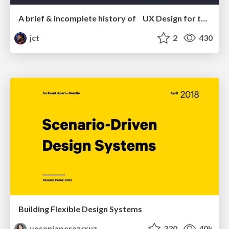
A brief & incomplete history of UX Design for the World Wide Web: 1989–2019
jct
2
430
Building Flexible Design Systems
yeseniaperezcruz
330
40k