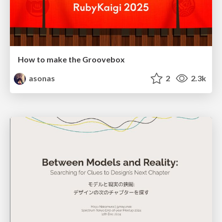
How to make the Groovebox
asonas
2
2.3k