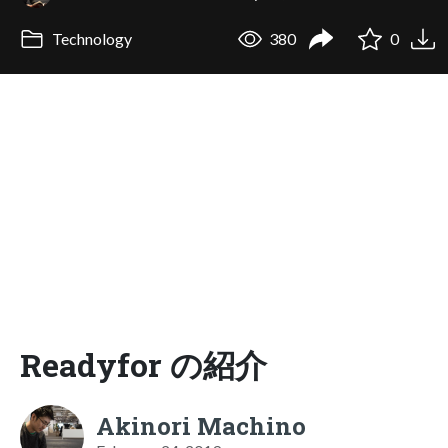
Technology
380
0
Readyfor の紹介
Akinori Machino