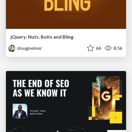
jQuery: Nuts, Bolts and Bling
dougneiner
66
8.5k