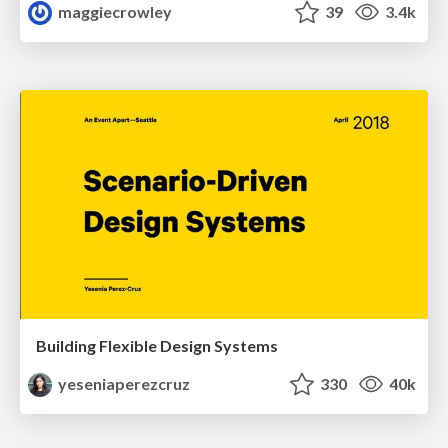
maggiecrowley
39
3.4k
Building Flexible Design Systems
yeseniaperezcruz
330
40k