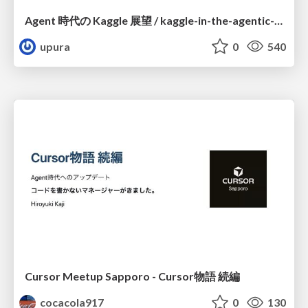
Agent 時代の Kaggle 展望 / kaggle-in-the-agentic-era
upura
0
540
Cursor Meetup Sapporo - Cursor物語 続編
cocacola917
0
130