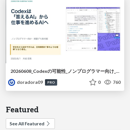
20260608_Codexの可能性_ノンプログラマー向け_大城追記
doradora09
0
760
PRO
Featured
See All Featured