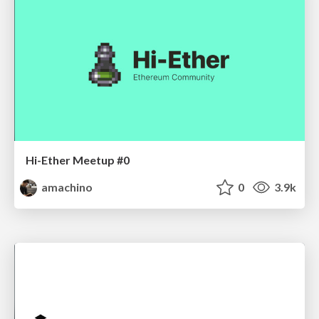
Hi-Ether Meetup #0
amachino
0
3.9k