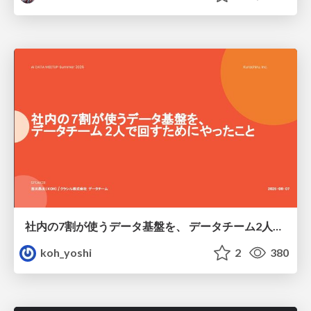
社内の7割が使うデータ基盤を、 データチーム2人で回すためにやったこと
koh_yoshi
2
380