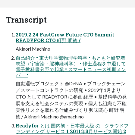
Transcript
2019.2.24 FastGrow Future CTO Summit
READYFOR CTO 町野 明徳 /
Akinori Machino
自己紹介 • 東大理学部物理学科卒 • もともと研究者
志望（宇宙論・脳神経科学） • 修士過程を中退して
電子教科書分野で起業 • スマートニュース初期メン
バー •
自動運転プロジェクト @DeNA • ブロックチェーン
／スマートコントラクトの研究 • 2019年1月より
CTO として READYFOR に参画 経歴 • 基礎科学の発
展を支える社会システムの実現 • 個人も組織も不確
実性リスクを取れる仕組みづくり 興味関心 町野 明
徳 / Akinori Machino @amachino
Readyfor とは 国内初・日本最大級 の クラウドフ
ァンディング サービス 1 2011年3⽉サービス開始 2