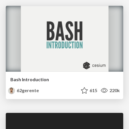
Bash Introduction
62gerente
615
220k