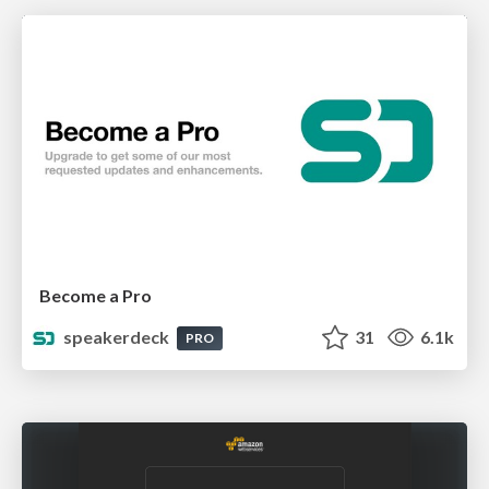
Become a Pro
speakerdeck
31
6.1k
PRO