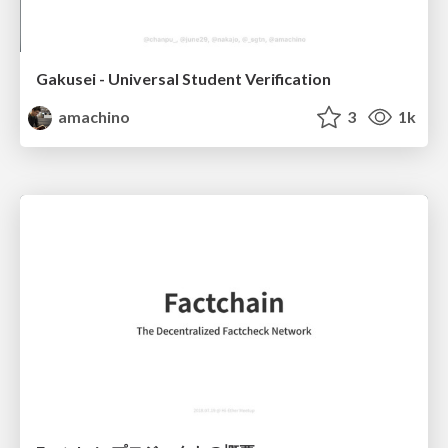
Gakusei - Universal Student Verification
amachino
3
1k