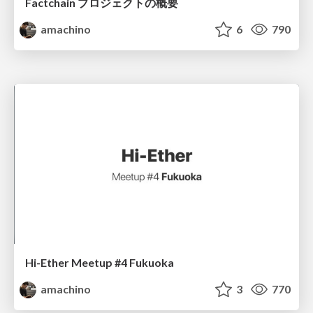
Factchain プロジェクトの概要
amachino
6
790
Hi-Ether Meetup #4 Fukuoka
amachino
3
770