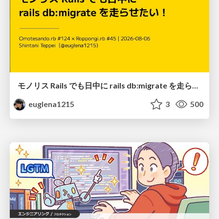
モノリス Rails でも日中に rails db:migrate を走らせたい！ / Daytime rails db:migrate on Monolithic Rails!
euglena1215
3
500