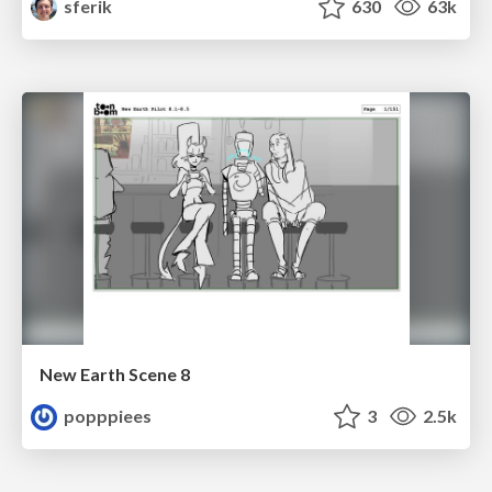
sferik
630
63k
New Earth Scene 8
popppiees
3
2.5k