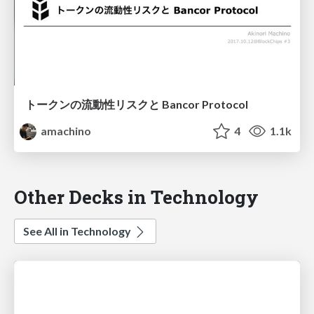
トークンの流動性リスクと Bancor Protocol
amachino
4
1.1k
Other Decks in Technology
See All in Technology