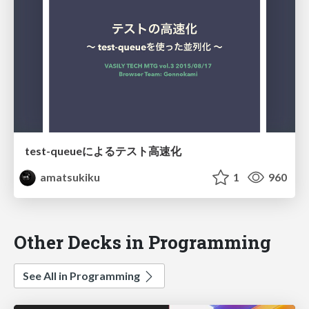
test-queueによるテスト高速化
amatsukiku
1
960
Other Decks in Programming
See All in Programming