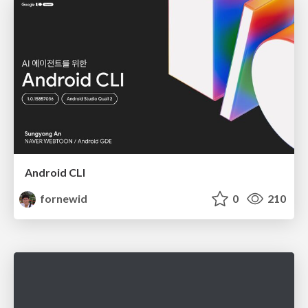
Android CLI
fornewid
0
210