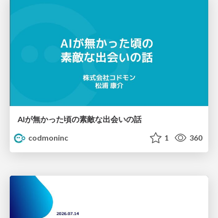
AIが無かった頃の素敵な出会いの話
codmoninc
1
360