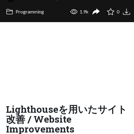
Programming
1.9k
0
Lighthouseを用いたサイト
改善 / Website
Improvements