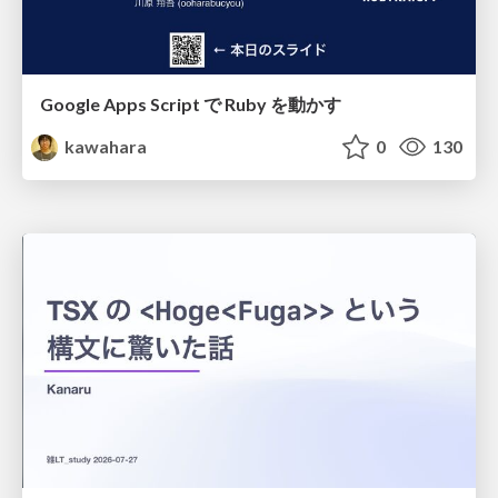
Google Apps Script で Ruby を動かす
kawahara
0
130