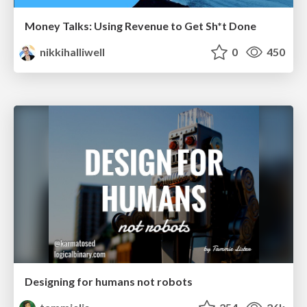
Money Talks: Using Revenue to Get Sh*t Done
nikkihalliwell
0
450
Designing for humans not robots