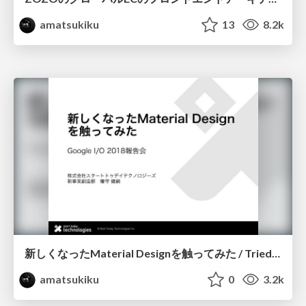
amatsukiku
13
8.2k
新しくなったMaterial Designを触ってみた / Tried Material Design 2018
amatsukiku
0
3.2k