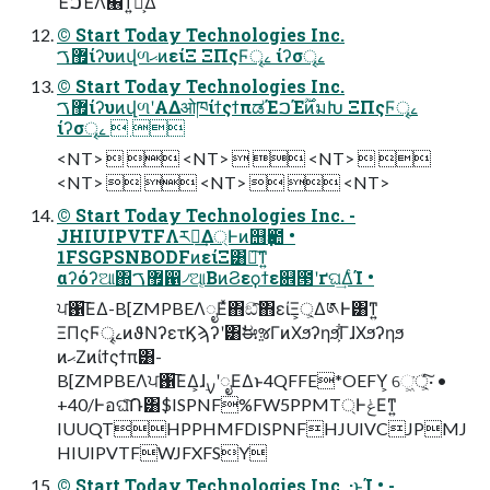
ΈࠐΈΛ๦͛ͳ͍ํ๏͕͋Δ
© Start Today Technologies Inc.
޿ࠂίʔυͷվળޙͷείΞ ΞΠςϜৄࡉ ίʔσৄࡉ
© Start Today Technologies Inc.
޿ࠂίʔυͷվળʹΑΔओཁίϯςϯπಡΈࠐΈ࣌ؒͷมԽ ΞΠςϜৄࡉ
ίʔσৄࡉ  
<NT>   <NT>   <NT>  
<NT>   <NT>   <NT>
© Start Today Technologies Inc. -
JHIUIPVTFΛར༻͢Δ্Ͱͷ஫ҙ఺ •
1FSGPSNBODFͷείΞ͸҆ఆ͠ͳ͍
αʔόʔଆ΍޿ࠂ഑৴ଆ͔ΒͷϨεϙϯε଎౓ʹґଘ͢ΔͨΊ •
ਪ঑͞ΕΔ-B[ZMPBEΛೖΕͯ΋ඞͣ͠΋είΞ্͕͕Δ༁Ͱ͸ͳ͍
ΞΠςϜৄࡉͷϑΝʔετϏϡʔʹ͸ࣗಈૹΓͷΧϧʔηϧ͕͋ΓɺΧϧʔηϧ
ͷޙΖͷίϯςϯπ͸-
B[ZMPBEΛਪ঑͞ΕΔ͕ɺ࣮ࡍʹೖΕΔͱ4QFFE*OEFY͕ େ্͖͕ͬͯ͘͠·͏ •
+40/Ͱอଘͨ݁͠Ռ͸$ISPNF%FW5PPMT্ͰݟΕͳ͍
IUUQTHPPHMFDISPNFHJUIVCJPMJ
HIUIPVTFWJFXFSY
© Start Today Technologies Inc. ·ͱΊ • -