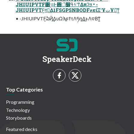
JHIUIPVTF͸ݱঢ়Ͱ΋े෼ࢀߟʹͳΔπʔϧ • -
JHIUIPVTF͕ग़ྗ͢Δ1FSGPSNBODFͷείΞʹҰتҰ༕͠ͳ͍
• -JHIUIPVTF͕ఏҊ͢ΔυΩϡϝϯτΛཧղ͢Δ͜ͱΛଵΒͳ͍
SpeakerDeck
Top Categories
Programming
Technology
Storyboards
Featured decks