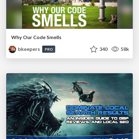
Why Our Code Smells
bkeepers
340
58k
PRO