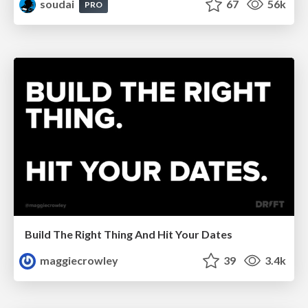
soudai
67
56k
PRO
Build The Right Thing And Hit Your Dates
maggiecrowley
39
3.4k