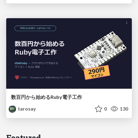
数百円から始めるRuby電子工作
tarosay
0
130
Featured