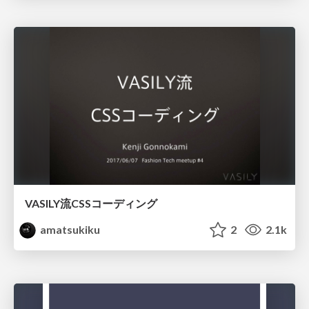
VASILY流CSSコーディング
amatsukiku
2
2.1k