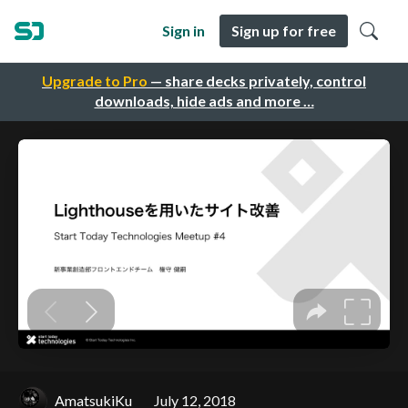
Sign in
Sign up for free
Upgrade to Pro
— share decks privately, control
downloads, hide ads and more …
AmatsukiKu
July 12, 2018