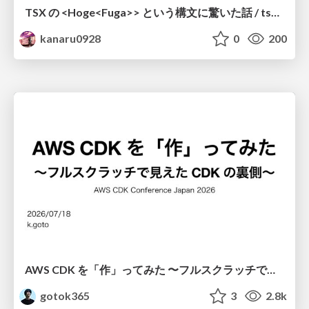
TSX の <Hoge<Fuga>> という構文に驚いた話 / tsx-type-argument-syntax
kanaru0928
0
200
AWS CDK を「作」ってみた 〜フルスクラッチで見えた CDK の裏側〜 / aws-cdk-from-scratch
gotok365
3
2.8k