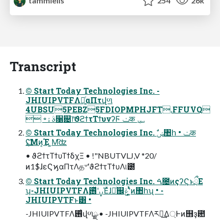
tammielis
254
26k
Transcript
© Start Today Technologies Inc. -
JHIUIPVTFΛ༻͍ͨαΠτվળ
4UBSU5PEBZ5FDIOPMPHJFT.FFUVQ
© Start Today Technologies Inc. ࣗݾ঺հ • ݖक
݈࢚ʢ͝Μͷ͔Έ ͚Μ͡ʣ
• ϑϩϯτΤϯυΤϯδχΞ • !"NBUTVLJ,V *20/
ͷ1$ɺεϚϗαΠτΛத৺ʹϑϩϯτΤϯυΛ୲౰
© Start Today Technologies Inc. ࠓ೔ͷςʔϚͱྲྀΕ
ʮ-JHIUIPVTFΛ࣮ࡍʹ࢖ͬͯΈͯɺಘͨ஌ݟʹ͍ͭͯͷ঺հʯ • -
JHIUIPVTFͱ͸ •
-JHIUIPVTFΛ࢖ͬͨվળྫ • -JHIUIPVTFΛར༻͢Δ্Ͱͷ஫ҙ఺