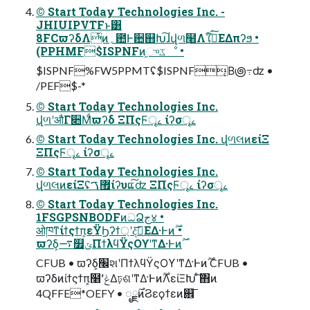
© Start Today Technologies Inc. -
JHIUIPVTFͱ͸
8FCϖʔδΛͭͷ؍఺Ͱ਺஋Խ͠ɺվળ߲໨Λใࠂͯ͘͠ΕΔπʔϧ •
(PPHMF$ISPNFͷ֦ுػೳ •
$ISPNF%FW5PPMTʢ$ISPNF͔Β౷߹ʣ •
/PEF$-*
© Start Today Technologies Inc.
վળʹऔΓ૊Μͩϖʔδ ΞΠςϜৄࡉ ίʔσৄࡉ
© Start Today Technologies Inc. վળલͷείΞ
ΞΠςϜৄࡉ ίʔσৄࡉ
© Start Today Technologies Inc.
վળલͷείΞʢ޿ࠂίʔυແ͠ʣ ΞΠςϜৄࡉ ίʔσৄࡉ
© Start Today Technologies Inc.
1FSGPSNBODFͷධՁج४ •
ओཁͳίϯςϯπ͕εΫϦʔϯ্ʹදࣔ͞ΕΔ·Ͱͷ࣌ؒ •
CFUB • ϖʔδ͕׬શʹΠϯλϥΫςΟϒʹͳΔ·Ͱͷ࣌ؒ CFUB •
ϖʔδͷίϯςϯπ͕໨ʹݟ͑Δঢ়ଶʹͳΔ·Ͱͷ࣌ؒΛείΞԽ ͨ͠΋ͷ
4QFFE*OEFY • ೖྗ࣌ͷϨεϙϯεͷ଎͞