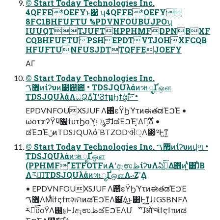
© Start Today Technologies Inc.
4QFFE*OEFYͱ͸ ʮ4QFFE*OEFY
8FC1BHFUFTU %PDVNFOUBUJPOʯ
IUUQTTJUFTHPPHMFDPNBXF
CQBHFUFTUPSHEPDTVTJOHXFCQB
HFUFTUNFUSJDTTQFFEJOEFY
ΑΓ
© Start Today Technologies Inc.
޿ࠂͷίʔυͷ໰୊఺ • TDSJQUλάͷૠೖҐஔ
TDSJQUλάΛධՁ͢ΔͨΊʹϨϯμϦϯά͕ࢭ·ͬͯ͠·͏ •
EPDVNFOUXSJUF Λ࢖ͬͨεΫϦϓτͷಈతಡΈࠐΈ •
ωοτϫʔΫϥ΢ϯυτϦοϓ͕ൃੜ͠ɺಡΈࠐΈʹ͔͔Δ͕࣌ؒ૿͑Δ •
ಡΈࠐΈݩͷTDSJQUλάʹBTZODଐੑΛ෇༩Ͱ͖ͳ͍
© Start Today Technologies Inc. ޿ࠂͷίʔυͷվળ •
TDSJQUλάͷૠೖҐஔ
(PPHMF"ETFOTFͷΑ͏ʹඇಉظίʔυΛఏڙ͍ͯ͠Δ΋ͷʹ͍ͭͯ͸ɺͦͪΒ
Λར༻͠ɺTDSJQUλάͷૠೖҐஔΛޙΖʹ͢Δ
• EPDVNFOUXSJUF Λ࢖ͬͨεΫϦϓτͷಈతಡΈࠐΈ
޿ࠂΛؚΜͩίϯςϯπશମͷಡΈࠐΈΛ୹͘͢Δ͜ͱ͸Ͱ͖ͳ͍͕ɺJGSBNFΛ
ར༻ͨ͠ϋοΫΛ࢖͏͜ͱͰɺඇಉظಡΈࠐΈΛՄೳʹ͠ɺओཁίϯςϯπͷಡ