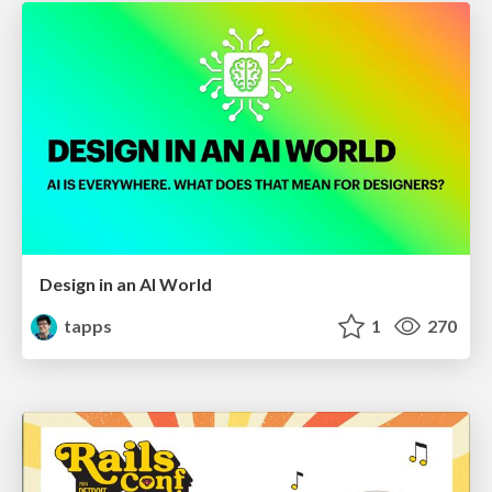
Design in an AI World
tapps
1
270