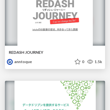
REDASH JOURNEY
anntoque
0
1.5k