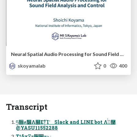
Neural Spatial Audio Processing for Sound Field Analysis and Control
skoyamalab
0
400
Transcript
ཧ૝ͷࣗ෼Λ๨Εͳ͍ͨΊʹ Slack and LINE bot Λ࡞ͬͨ࿩
@YASU11552288
ΤϯδχΞ=੒௕ͷ৬ۀ