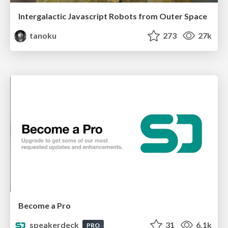
Intergalactic Javascript Robots from Outer Space
tanoku
273
27k
Become a Pro
speakerdeck
31
6.1k
PRO