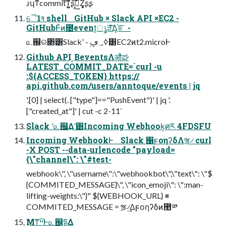
ɹʮͳͥcommit͠ͳ͍͍͍͍͍ʂࠓ͙͢͠Ζ͓͓͓͓͓ʂʂ
ୈ1ষ shell GitHub × Slack API ×EC2 -
GitHubͰͦͷ೔event͕ൃੜͯ͠Δ͔֬ೝ -
௨஌ର৅͸Slackʹ - ࣮ߦ؀ڥ͸EC2ͷt2.microͰ
Github API ͔ΒeventsΛऔಘ
LATEST_COMMIT_DATE=`curl -u
:${ACCESS_TOKEN} https://
api.github.com/users/anntoque/events | jq
'.[0] | select(. ["type"]=="PushEvent")' | jq '.
["created_at"]' | cut -c 2-11`
Slack ʹ௨஌͢Δʹ͸Incoming Webhook͕ศར 4FDSFU
Incoming WebhookͰ Slack ΁ϝοηʔδΛૹ৴ curl
-X POST --data-urlencode "payload=
{\"channel\": \"#test-
webhook\", \"username\":\"webhookbot\",\"text\": \"$
{COMMITED_MESSAGE}\", \"icon_emoji\": \":man-
lifting-weights:\"}" ${WEBHOOK_URL} ※
COMMITED_MESSAGE = ૹ৴͢Δϝοηʔδͷ಺༰
͜Μͳײ͡Ͱ௨஌͕དྷΔ