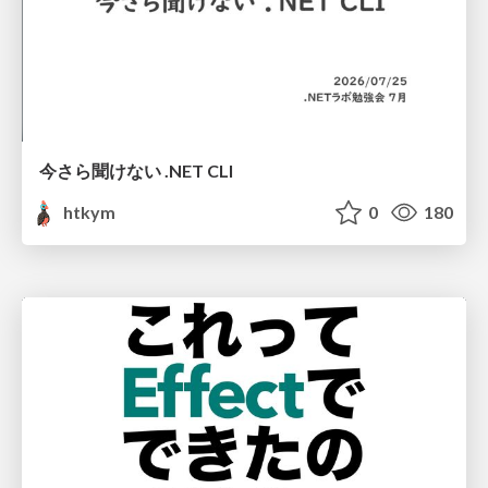
今さら聞けない .NET CLI
htkym
0
180