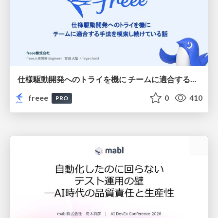
仕様駆動開発へのトライを機に チームに適合する手法を模索し続けている話
freee
0
410
PRO