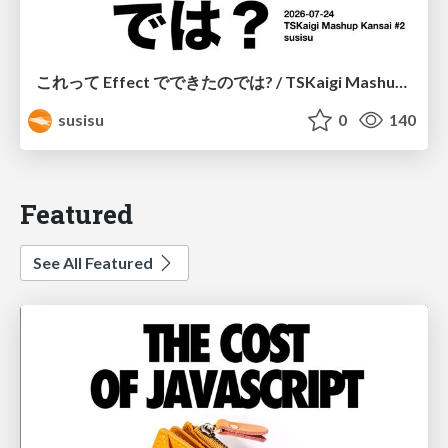
これって Effect でできたのでは? / TSKaigi Mashup Kansai #2
susisu
0
140
Featured
See All Featured