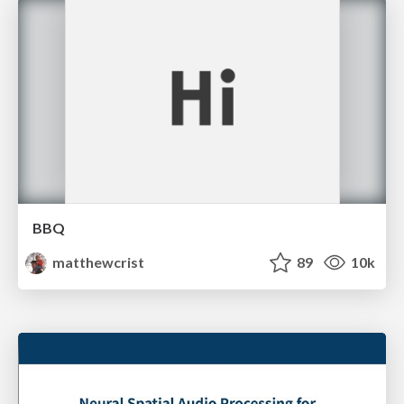
BBQ
matthewcrist
89
10k