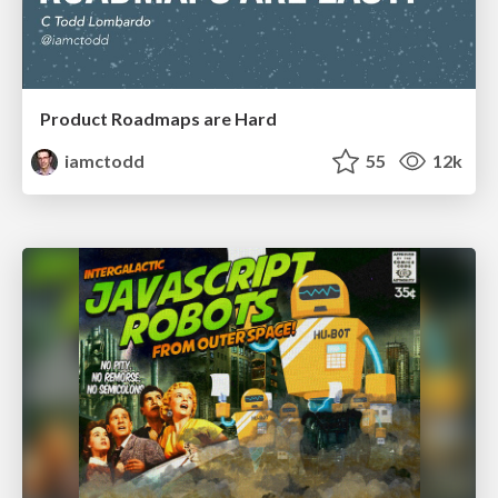
Product Roadmaps are Hard
iamctodd
55
12k