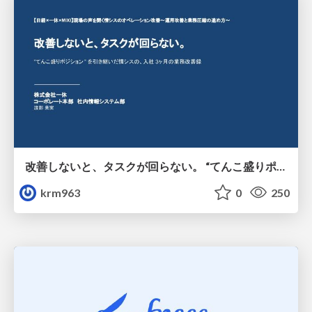
改善しないと、タスクが回らない。 “てんこ盛りポジション” を引き継いだ情シスの、入社3ヶ月の業務改善録
krm963
0
250