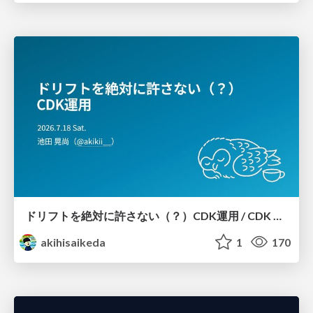
ドリフトを絶対に許さない（？）CDK運用 / CDK Ops with Zero Tolerance for Drifts (?)
akihisaikeda
1
170