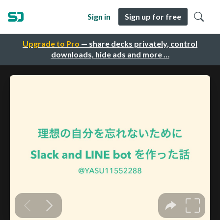
Sign in
Sign up for free
Upgrade to Pro
— share decks privately, control
downloads, hide ads and more …