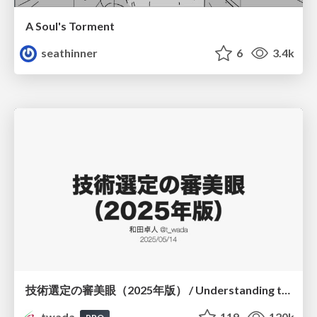
A Soul's Torment
seathinner
6
3.4k
技術選定の審美眼（2025年版） / Understanding the Spiral of Technologies 2025 edition
twada
119
120k