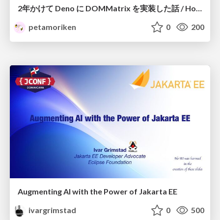
2年かけて Deno に DOMMatrix を実装した話 / How I implemented DOMMatrix in Deno over two years
petamoriken
0
200
Augmenting AI with the Power of Jakarta EE
ivargrimstad
0
500