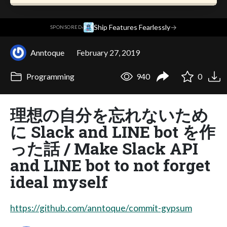
·
Ship Features Fearlessly
→
SPONSORED
Anntoque
February 27, 2019
Programming
940
0
理想の自分を忘れないため
に Slack and LINE bot を作
った話 / Make Slack API
and LINE bot to not forget
ideal myself
https://github.com/anntoque/commit-gypsum