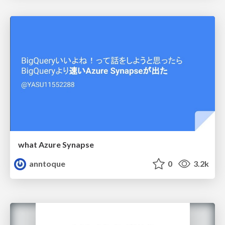
what Azure Synapse
anntoque
0
3.2k