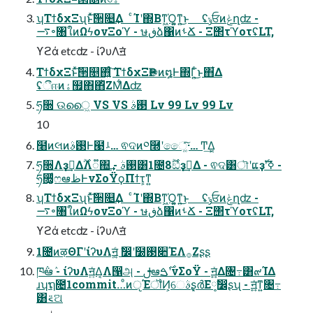
ʮΤϯδχΞʯͱͯ͠੒௕͢Δ ͨΊʹ΍Βͳ͖Ό͍͚ͳ͍͜ͱ ʢݸਓͷݟղʣ -
࠷৽৘ใͷΩϟονΞοϓ - ษڧձ΁ͷࢀՃ - Ξ΢τϓοτʢLT,
ϒϩά etcʣ - ίʔυΛॻ͘
ΤϯδχΞͱͯ͠੒௕΋͍ͨ͠ ΤϯδχΞҎ֎ͷ໘Ͱ΍Γ͍ͨ͜ͱ΋͋Δ
ʢීஈͷۀ຿΋΋ͪΖΜ͋Δʣ
ཧ૝ ଉൈ͖ VS VS ࢓ࣄ Lv 99 Lv 99 Lv
10
໨ͷલͷ࢓ࣄͰ๩ࡴ… ଵଦͷ༠࿭ʹෛ͚ͯ͠·͏… Ͳ͏͢Δ͔
ཧ૝Λҙࣝ͢Δ࣌ؒΛ૿΍͢ - ࢓ࣄ͸1೔8࣌ؒඞͣҙࣝ͢Δ - ଵଦ͸ৗʹແҙࣝʹߦ͏ -
ཧ૝͚͕ͩෆఆظͰνΣοΫϙΠϯτ͕ͳ͍
ʮΤϯδχΞʯͱͯ͠੒௕͢Δ ͨΊʹ΍Βͳ͖Ό͍͚ͳ͍͜ͱ ʢݸਓͷݟղʣ -
࠷৽৘ใͷΩϟονΞοϓ - ษڧձ΁ͷࢀՃ - Ξ΢τϓοτʢLT,
ϒϩά etcʣ - ίʔυΛॻ͘
1೔ͷऴΘΓʹίʔυΛॻ͍͔ͨ ࣗ෼ʹ໰͏࢓૊ΈΛ࡞Ζ͏ʂʂ
ཁ݅ఆٛ - ίʔυΛॻ͍ͯΔ͔Λ൑அ - ࢦఆ࣌ࠁʹνΣοΫ - ॻ͍͍ͯΔ৔߹͸๙ΊΔ
ɹʮຖ೔1commit…ͦͷੵΈॏͶ͕େࣄʂ͓ർΕ༷ࣗ෼ʂʯ - ॻ͍͍ͯͳ͍৔߹
͸࠵ଅ