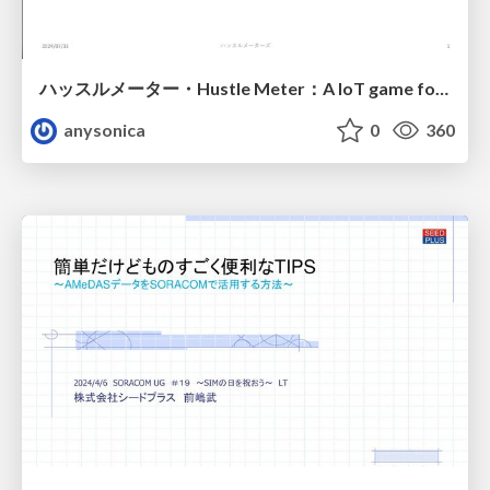
ハッスルメーター・Hustle Meter：A IoT game for very hot Japanese summerfor
anysonica
0
360