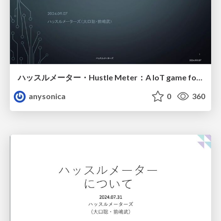
ハッスルメーター・Hustle Meter：A IoT game for very hot Japanese summer
anysonica
0
360