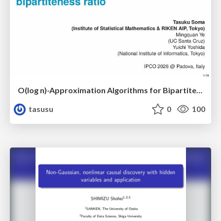
O(log n)-Approximation Algorithms for Bipartiteness Ratio
tasusu
0
100