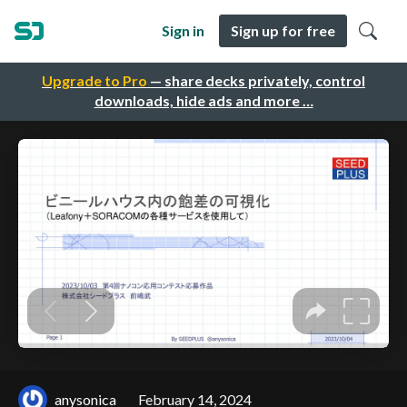
Sign in
Sign up for free
Upgrade to Pro
— share decks privately, control
downloads, hide ads and more …
anysonica
February 14, 2024