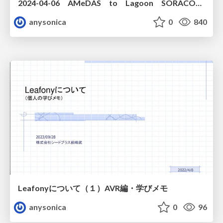
2024-04-06 AMeDAS to Lagoon SORACOM UG 2024-04-06
anysonica
0
840
Leafonyについて（１）AVR編・学びメモ
anysonica
0
96