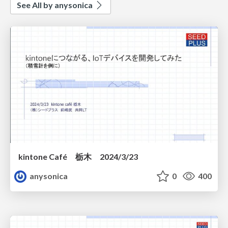
See All by anysonica
kintone Café 栃木 2024/3/23
anysonica
0
400