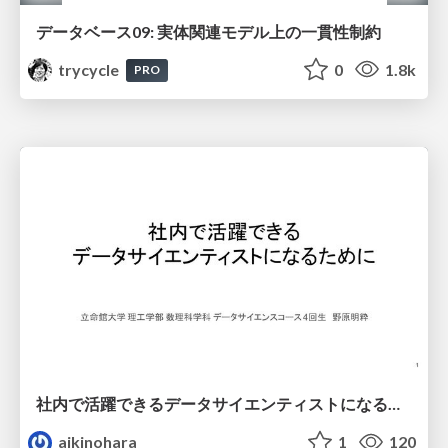
データベース09: 実体関連モデル上の一貫性制約
trycycle
0
1.8k
PRO
社内で活躍できるデータサイエンティストになるために
aikinohara
1
120