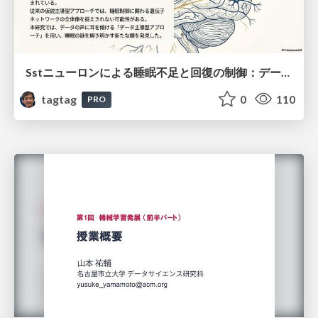
Sstニューロンによる睡眠不足と回復の制御：データ駆動型トランスクリプトーム解析
tagtag
0
110
PRO