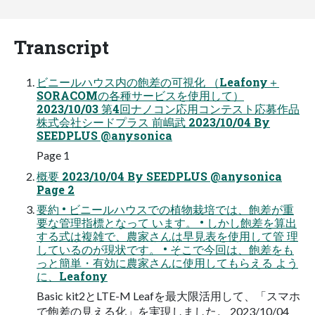
Transcript
ビニールハウス内の飽差の可視化 （Leafony＋
SORACOMの各種サービスを使用して）
2023/10/03 第4回ナノコン応用コンテスト応募作品
株式会社シードプラス 前嶋武 2023/10/04 By
SEEDPLUS @anysonica
Page 1
概要 2023/10/04 By SEEDPLUS @anysonica
Page 2
要約 • ビニールハウスでの植物栽培では、飽差が重
要な管理指標となって います。 • しかし飽差を算出
する式は複雑で、農家さんは早見表を使用して管 理
しているのが現状です。 • そこで今回は、飽差をも
っと簡単・有効に農家さんに使用してもらえる よう
に、Leafony
Basic kit2とLTE-M Leafを最大限活用して、「スマホ
で飽差の見える化」を実現しました。 2023/10/04