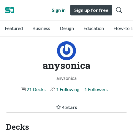
Sign in
Sign up for free
Featured
Business
Design
Education
How-to &
anysonica
anysonica
21 Decks
1 Following
1 Followers
4 Stars
Decks