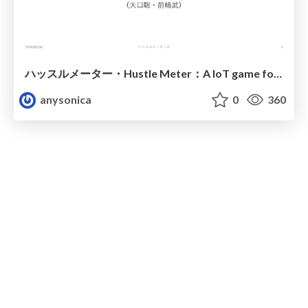
ハッスルメーター・Hustle Meter：A IoT game for very hot Japanese summerfor
anysonica
0
360