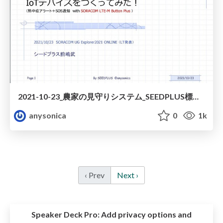
2021-10-23_農家の見守りシステム_SEEDPLUS標準.pdf
anysonica
0
1k
‹ Prev
Next ›
Speaker Deck Pro:
Add privacy options and