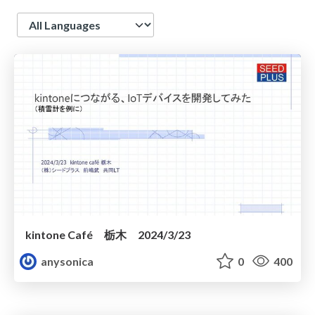
Language
kintone Café 栃木 2024/3/23
anysonica
0
400