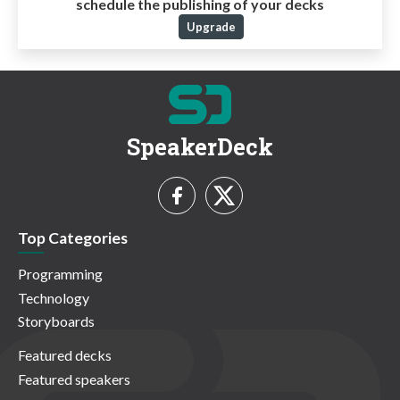
schedule the publishing of your decks
Upgrade
SpeakerDeck
Top Categories
Programming
Technology
Storyboards
Featured decks
Featured speakers