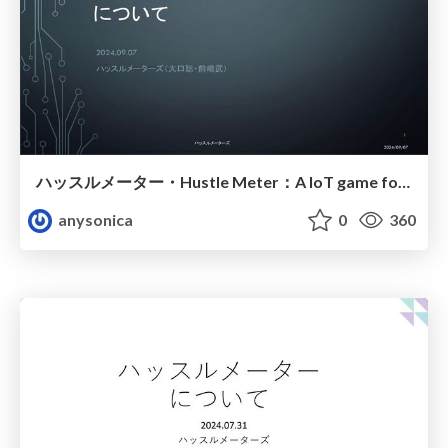
ハッスルメーター・Hustle Meter：A IoT game for very hot Japanese summer
anysonica
0
360