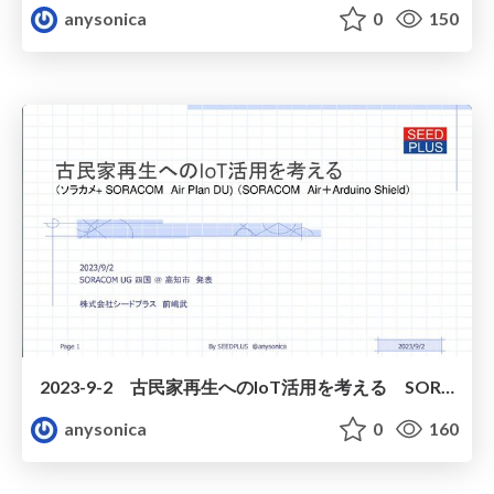
anysonica
0
150
2023-9-2 古民家再生へのIoT活用を考える SORACOM UG 発表 公開用
anysonica
0
160