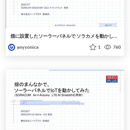
畑に設置したソーラーパネルで ソラカメを動かしたい①
anysonica
1
760