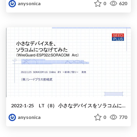
anysonica
0
620
2022-1-25 LT（8） 小さなデバイスをソラコムに繋げてみた 公開版
anysonica
0
770