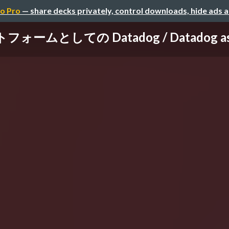
o Pro
— share decks privately, control downloads, hide ads 
フォームとしての Datadog / Datadog as 