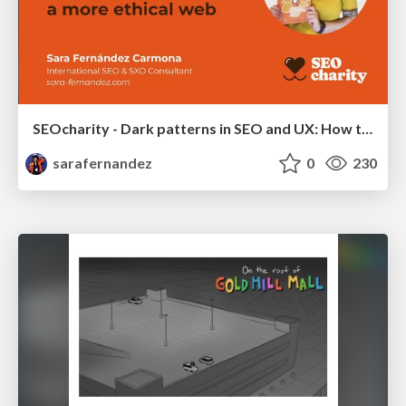
SEOcharity - Dark patterns in SEO and UX: How to avoid them and build a more ethical web
sarafernandez
0
230