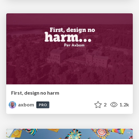
First, design no harm
axbom
2
1.2k
PRO