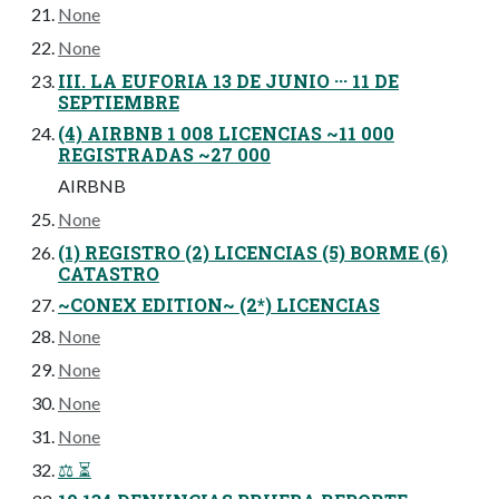
None
None
III. LA EUFORIA 13 DE JUNIO ··· 11 DE
SEPTIEMBRE
(4) AIRBNB 1 008 LICENCIAS ~11 000
REGISTRADAS ~27 000
AIRBNB
None
(1) REGISTRO (2) LICENCIAS (5) BORME (6)
CATASTRO
~CONEX EDITION~ (2*) LICENCIAS
None
None
None
None
⚖️ ⏳