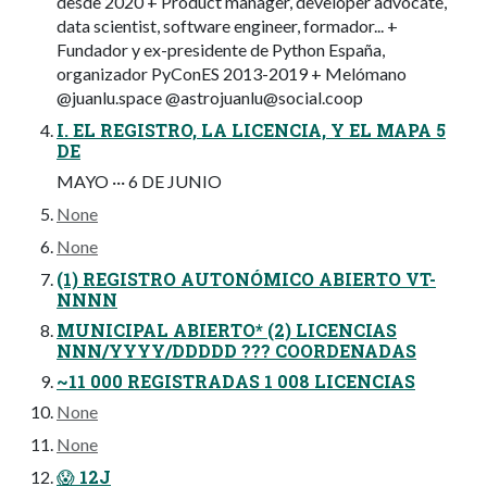
desde 2020 + Product manager, developer advocate,
data scientist, software engineer, formador... +
Fundador y ex-presidente de Python España,
organizador PyConES 2013-2019 + Melómano
@juanlu.space @
astrojuanlu@social.coop
I. EL REGISTRO, LA LICENCIA, Y EL MAPA 5
DE
MAYO ··· 6 DE JUNIO
None
None
(1) REGISTRO AUTONÓMICO ABIERTO VT-
NNNN
MUNICIPAL ABIERTO* (2) LICENCIAS
NNN/YYYY/DDDDD ??? COORDENADAS
~11 000 REGISTRADAS 1 008 LICENCIAS
None
None
😱 12J