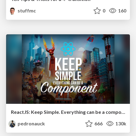
stuffmc
0
160
ReactJS: Keep Simple. Everything can be a component!
pedronauck
666
130k