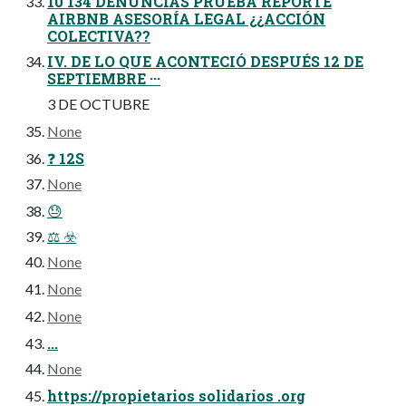
10 134 DENUNCIAS PRUEBA REPORTE
AIRBNB ASESORÍA LEGAL ¿¿ACCIÓN
COLECTIVA??
IV. DE LO QUE ACONTECIÓ DESPUÉS 12 DE
SEPTIEMBRE ···
3 DE OCTUBRE
None
❓ 12S
None
😓
⚖️ ☣️
None
None
None
...
None
https://propietarios solidarios .org