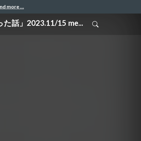
and more …
23.11/15 me...