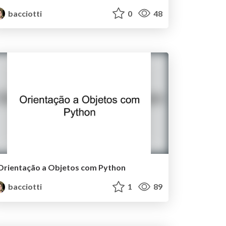
bacciotti
0
48
Orientação a Objetos com Python
bacciotti
1
89