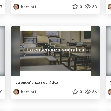
7
bacciotti
0
63
La enseñanza socrática
0
bacciotti
0
66