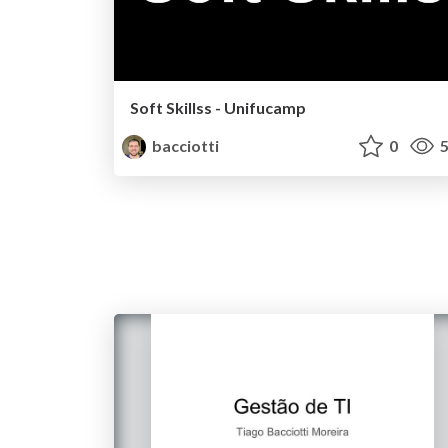
Soft Skillss - Unifucamp
bacciotti
0
5