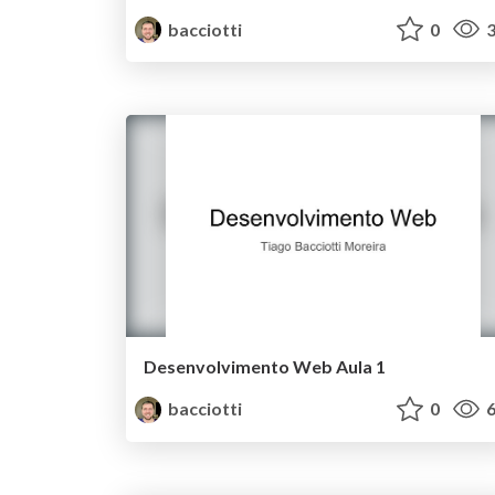
bacciotti
0
3
Desenvolvimento Web Aula 1
bacciotti
0
6