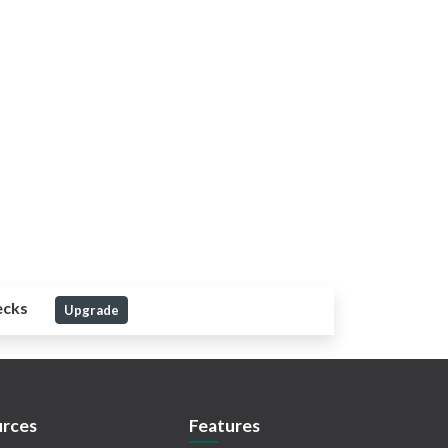
ecks
Upgrade
rces
Features