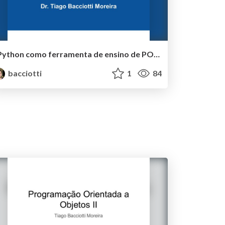
Python como ferramenta de ensino de POO
bacciotti
1
84