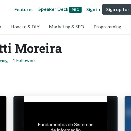
Speaker Deck
Features
Sign in
Sign up for
PRO
n
How-to & DIY
Marketing & SEO
Programming
tti Moreira
wing
1 Followers