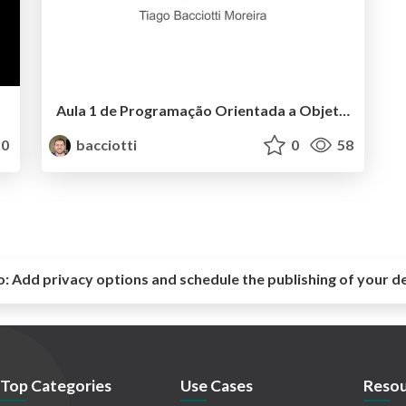
Aula 1 de Programação Orientada a Objetos II
0
bacciotti
0
58
o:
Add privacy options and schedule the publishing of your d
Top Categories
Use Cases
Resou