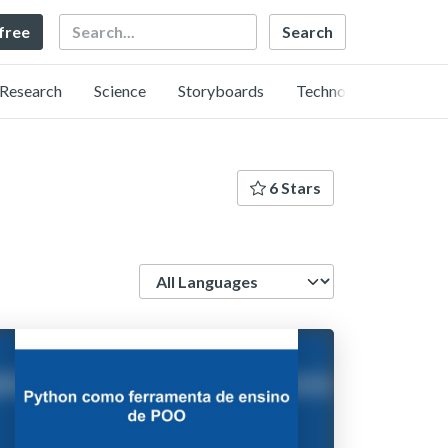
Search
 free
Research
Science
Storyboards
Technology
6 Stars
Language