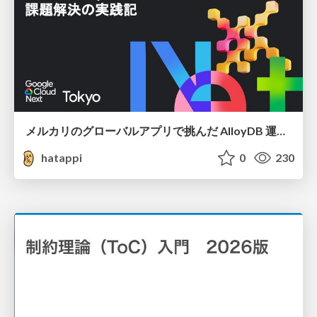
メルカリのグローバルアプリで挑んだ AlloyDB 運用と課題解決の実践記
hatappi
0
230