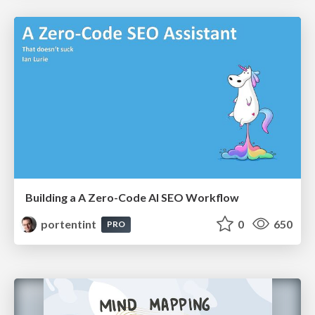
Building a A Zero-Code AI SEO Workflow
portentint
0
650
PRO