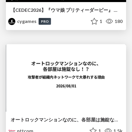
【CEDEC2026】『ウマ娘 プリティーダービー』 英語版のキャラクターの方言や口調をローカライズするための創造的アプローチ
cygames
1
180
PRO
オートロックマンションなのに、各部屋は施錠なし！？ 攻撃者が組織内ネットワークで大暴れする理由 / The Front Door Is Locked, but the Rooms Are Wide Open: Why Attackers Move Freely Inside Enterprise Networks
nttcom
1
1.5k