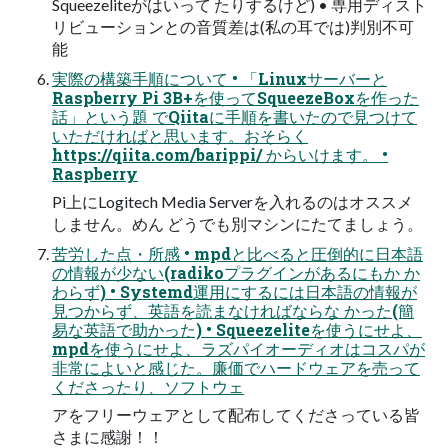
Squeezeliteがはいって たりするけど) • 専用ディスト
リビューションとの音質差は(私の耳では)判別不可
能
実際の構築手順について • 「Linuxサーバーと
Raspberry Pi 3B+を使ってSqueezeBoxを作った
話」という題 でQiitaに手順を書いたので見つけて
いただければと思います。おそらく
https://qiita.com/barippi/ からいけます。 •
Raspberry
Pi上にLogitech Media Serverを入れるのはオススメ
しません。めん どうでも別マシンにたてましょう。
苦労した点・所感 • mpdと比べると圧倒的に日本語
の情報が少ない(radikoプラグインがあるにもか か
わらず) • Systemd運用にするには日本語の情報が
見つからず、英語を読まなければならな かった(簡
易な英語で助かった) • Squeezeliteを使うにせよ、
mpdを使うにせよ、ラズパイオーディオはコスパが
非常によいと感じた。廉価でハードウェアを売って
くださったり、ソフトウェ
アをフリーウェアとして配布してくださっている皆
さまに感謝！！