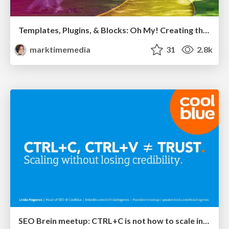
Templates, Plugins, & Blocks: Oh My! Creating the theme that thinks of everything
marktimemedia
31
2.8k
SEO Brein meetup: CTRL+C is not how to scale international SEO