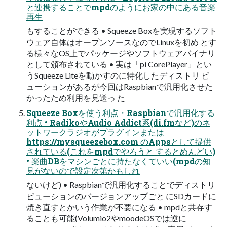
と連携することでmpdのようにお家の中にある音楽
再生
もすることができる • Squeeze Boxを実現するソフト
ウェア自体はオープンソースなのでLinuxを初め とす
る様々なOS上でパッケージやソフトウェアバイナリ
として頒布されている • 実は「pi CorePlayer」とい
うSqueeze Liteを動かすのに特化したディストリ ビ
ューションがあるが今回はRaspbianで汎用化させた
かったため利用を見送っ た
Squeeze Boxを使う利点・Raspbianで汎用化する
利点 • RadikoやAudio Addict系(di.fmなど)のネ
ットワークラジオがプラグインまたは
https://mysqueezebox.com のAppsとして提供
されている(これをmpdでやろうと するとめんどい)
• 楽曲DBをマシンごとに持たなくていい(mpdの知
見がないので設定次第かもしれ
ないけど) • Raspbianで汎用化することでディストリ
ビューションのバージョンアップごと にSDカードに
焼き直すとかいう作業が不要になる • mpdと共存す
ることも可能(Volumio2やmoodeOSでは逆に