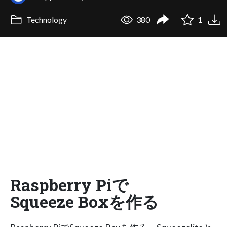
Technology
380
1
Raspberry Piで
Squeeze Boxを作る