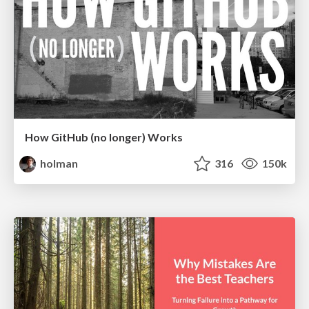
How GitHub (no longer) Works
holman
316
150k