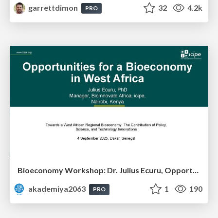
garrettdimon
32
4.2k
PRO
Bioeconomy Workshop: Dr. Julius Ecuru, Opportunities for a Bioeconomy in West Africa
akademiya2063
1
190
PRO