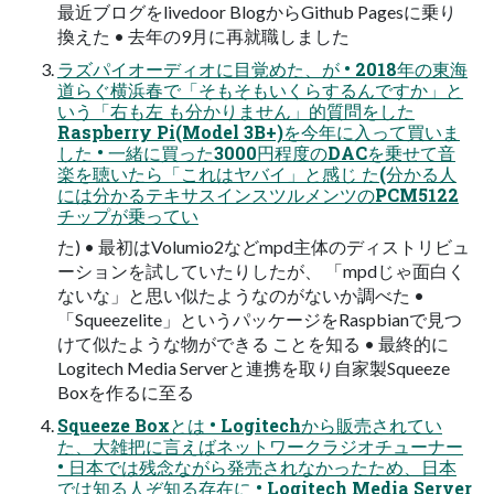
最近ブログをlivedoor BlogからGithub Pagesに乗り
換えた • 去年の9月に再就職しました
ラズパイオーディオに目覚めた、が • 2018年の東海
道らぐ横浜春で「そもそもいくらするんですか」と
いう「右も左 も分かりません」的質問をした
Raspberry Pi(Model 3B+)を今年に入って買いま
した • 一緒に買った3000円程度のDACを乗せて音
楽を聴いたら「これはヤバイ」と感じ た(分かる人
には分かるテキサスインスツルメンツのPCM5122
チップが乗ってい
た) • 最初はVolumio2などmpd主体のディストリビュ
ーションを試していたりしたが、 「mpdじゃ面白く
ないな」と思い似たようなのがないか調べた •
「Squeezelite」というパッケージをRaspbianで見つ
けて似たような物ができる ことを知る • 最終的に
Logitech Media Serverと連携を取り自家製Squeeze
Boxを作るに至る
Squeeze Boxとは • Logitechから販売されてい
た、大雑把に言えばネットワークラジオチューナー
• 日本では残念ながら発売されなかったため、日本
では知る人ぞ知る存在に • Logitech Media Server