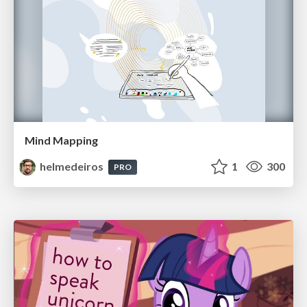
Mind Mapping
helmedeiros
1
300
PRO