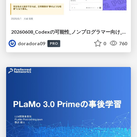
20260608_Codexの可能性_ノンプログラマー向け_大城追記
doradora09
0
760
PRO