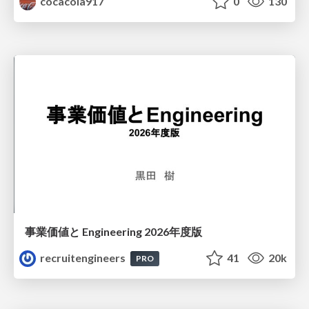
cocacola917
0
130
事業価値と Engineering 2026年度版
recruitengineers
41
20k
PRO