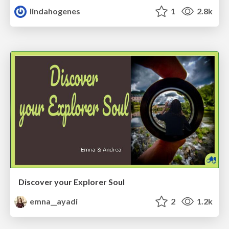
lindahogenes
1
2.8k
Discover your Explorer Soul
emna__ayadi
2
1.2k