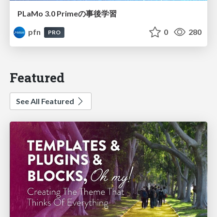
PLaMo 3.0 Primeの事後学習
pfn
0
280
PRO
Featured
See All Featured