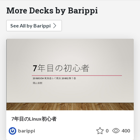
More Decks by Barippi
See All by Barippi
7年目のLinux初心者
barippi
0
400