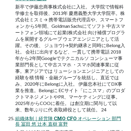
新卒で伊藤忠商事株式会社に入社。 大学院で情報科
学修士を取得後、2013年 慶應義塾大学大学院卒。株
式会社ミスミ→ 携帯電話販売代理店や、スマートフ
ォン から5年間、Goldman Sachsにてソフト 中古スマ
ートフォン領域にて起業(株式会社 向け補償プログラ
ムを展開するグループ ウェアエンジニアとして活
躍。その後、 ジュヨウ)→契約継承と同時にBelong入
社。 会社に出向するなど、一貫して携帯電話 2018
年から2年間Googleでテクニカルソ コンシューマ事
業部門長として中古スマホ ・スマホ関連事業に従
事。東アジアでは リューションエンジニアとしての
経験を積 情報・金融グループを統括し、直近では
み、2020年にBelongに入社。 伊藤忠本社にてDX事
業を推進。Belongに ECサイト「にこスマ」のプロダ
クトマネジ メントやPR、マーケティングに従事。
2025年からCOOに着任。 は創立期に関与して以
来、数年ぶりに代 表取締役として就任。 24
組織体制｜経営陣 CMO CFO オペレーション 部門
長 冨田 悠 辻本 直樹 富野