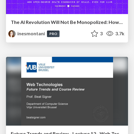
The AI Revolution Will Not Be Monopolized: How open-source beats economies of scale, even for LLMs
inesmontani
3
3.7k
PRO
Future Trends and Review - Lecture 12 - Web Technologies (1019888BNR)