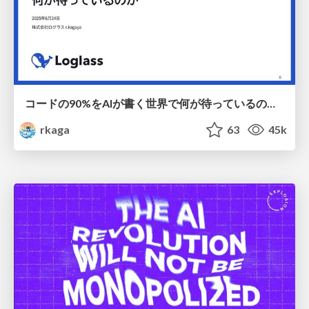
コードの90%をAIが書く世界で何が待っているのか / What awaits us in a world where 90% of the code is written by AI
rkaga
63
45k