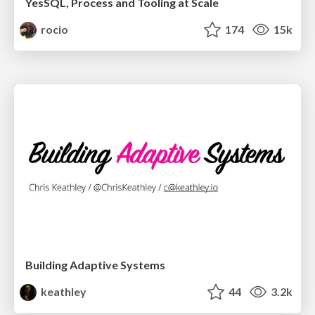
YesSQL, Process and Tooling at Scale
rocio
174
15k
Building Adaptive Systems
keathley
44
3.2k