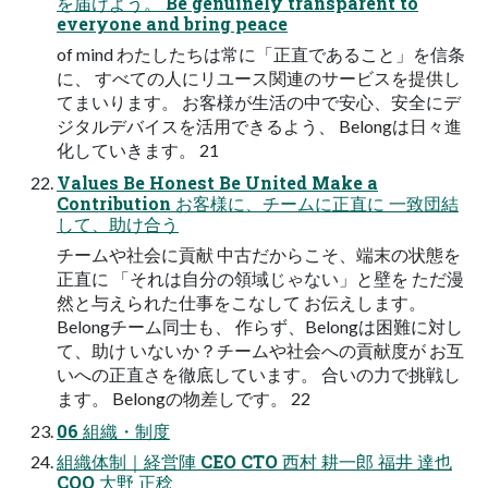
を届けよう。 Be genuinely transparent to
everyone and bring peace
of mind わたしたちは常に「正直であること」を信条
に、 すべての人にリユース関連のサービスを提供し
てまいります。 お客様が生活の中で安心、安全にデ
ジタルデバイスを活用できるよう、 Belongは日々進
化していきます。 21
Values Be Honest Be United Make a
Contribution お客様に、チームに正直に 一致団結
して、助け合う
チームや社会に貢献 中古だからこそ、端末の状態を
正直に 「それは自分の領域じゃない」と壁を ただ漫
然と与えられた仕事をこなして お伝えします。
Belongチーム同士も、 作らず、Belongは困難に対し
て、助け いないか？チームや社会への貢献度が お互
いへの正直さを徹底しています。 合いの力で挑戦し
ます。 Belongの物差しです。 22
06 組織・制度
組織体制｜経営陣 CEO CTO 西村 耕一郎 福井 達也
COO 大野 正稔