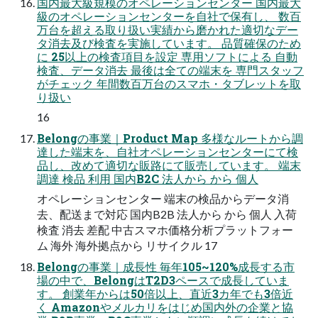
国内最大級規模のオペレーションセンター 国内最大
級のオペレーションセンターを自社で保有し、 数百
万台を超える取り扱い実績から磨かれた適切なデー
タ消去及び検査を実施しています。 品質確保のため
に 25以上の検査項目を設定 専用ソフトによる 自動
検査、データ消去 最後は全ての端末を 専門スタッフ
がチェック 年間数百万台のスマホ・タブレットを取
り扱い
16
Belongの事業｜Product Map 多様なルートから調
達した端末を、自社オペレーションセンターにて検
品し、改めて適切な販路にて販売しています。 端末
調達 検品 利用 国内B2C 法人から から 個人
オペレーションセンター 端末の検品からデータ消
去、配送まで対応 国内B2B 法人から から 個人 入荷
検査 消去 差配 中古スマホ価格分析プラットフォー
ム 海外 海外拠点から リサイクル 17
Belongの事業｜成長性 毎年105~120%成長する市
場の中で、BelongはT2D3ペースで成長していま
す。 創業年からは50倍以上、直近3カ年でも3倍近
く Amazonやメルカリをはじめ国内外の企業と協