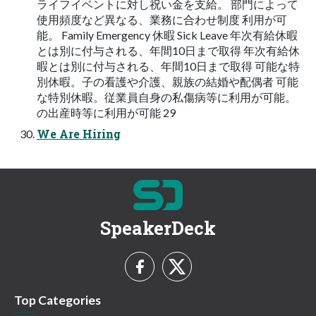
ライフイベントに対し祝い金を支給。 部門によって
使用頻度など異なる、業務に合わせ制度 利用が可
能。 Family Emergency 休暇 Sick Leave 年次有給休暇
とは別に付与される、年間10日まで取得 年次有給休
暇とは別に付与される、年間10日まで取得 可能な特
別休暇。子の看護や介護、親族の結婚や配偶者 可能
な特別休暇。従業員自身の私傷病等に利用が可能。
の出産時等に利用が可能 29
We Are Hiring
SpeakerDeck
Top Categories