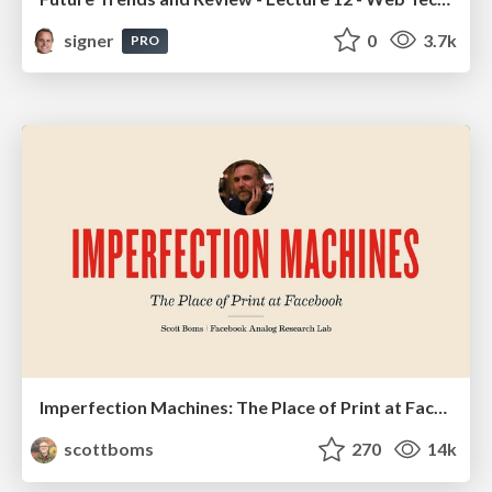
signer
0
3.7k
PRO
Imperfection Machines: The Place of Print at Facebook
scottboms
270
14k