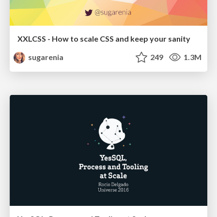
XXLCSS - How to scale CSS and keep your sanity
sugarenia
249
1.3M