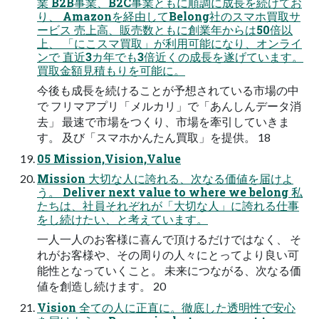
業 B2B事業、B2C事業ともに順調に成長を続けてお
り、 Amazonを経由してBelong社のスマホ買取サ
ービス 売上高、販売数ともに創業年からは50倍以
上、 「にこスマ買取」が利用可能になり、オンライ
ンで 直近3カ年でも3倍近くの成長を遂げています。
買取金額見積もりを可能に。
今後も成長を続けることが予想されている市場の中
で フリマアプリ「メルカリ」で「あんしんデータ消
去」 最速で市場をつくり、市場を牽引していきま
す。 及び「スマホかんたん買取」を提供。 18
05 Mission,Vision,Value
Mission 大切な人に誇れる、次なる価値を届けよ
う。 Deliver next value to where we belong 私
たちは、社員それぞれが「大切な人」に誇れる仕事
をし続けたい、と考えています。
一人一人のお客様に喜んで頂けるだけではなく、 そ
れがお客様や、その周りの人々にとってより良い可
能性となっていくこと。 未来につながる、次なる価
値を創造し続けます。 20
Vision 全ての人に正直に。徹底した透明性で安心