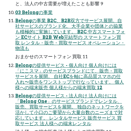
と、法人の中古需要が増えたことも影響 9
03 Belongの事業
Belongの事業 B2C、B2B双方でサービス展開。自
社サービスのブランド化、大手企業や団体との協業
も積極的に実施しています。 B2C 中古スマートフォ
ン ECサイト B2B Web完結型の スマートフォン買
取 レンタル・販売・買取サービス オペレーション・
物流も
おまかせのスマートフォン 買取 11
Belongの提供サービス - 個人向け 個人向けには
「にこスマ」のサービスブランドにて、販売・買取
サービスを展開。 自社ECを軸に高品質スマホの仕
入れ〜販売をワンストップで行なっています。 個人
様への端末販売 個人様からの端末買取 12
Belongの提供サービス - 法人向け 法人向けには
「Belong One」のサービスブランドでレンタル、
販売、買取サービスを展開。 独自のネットワークを
活かして小口のご要望から大量台数のニーズまで対
応しています。 レンタルサービス 販売サービス 買
取サービス 法人様への端末レンタル