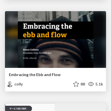
Embracing the Ebb and Flow
colly
88
5.1k