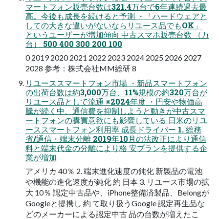
マートフォン販売台数は321.4万台で6年連続過去最
高。今後も成長を続けると予測 ・「ハードウェアと
しての大きな違いがないならリユース品でもOK」
というユーザーが増加傾向 中古スマホ販売台数 （万
台） 500 400 300 200 100
0 2019 2020 2021 2022 2023 2024 2025 2026 2027
2028 参考：株式会社MM総研 8
リユーススマートフォン市場 ・新品スマートフォン
の出荷台数は約3,000万台、11%規模の約320万台が
リユース品として流通 ※2024年度 ・円安や物価高
騰が続く中、通信費を抑制しようと動きが中古スマ
ートフォンの購買意欲にも影響している 日米のリユ
ーススマートフォン利用率 成長ドライバー 1. 総務
省/通信・端末分離 2019年10月の法改正により通信
料と端末代金の分離により格 安プランを提供する企
業が増加
アメリカ 40％ 2. 端末進化速度の鈍化 新製品の電池
や機能の進化速度が鈍化 約 日本 3. リユース市場の拡
大 10％ 認定中古品や、iPhone整備済製品、Belongが
Googleと提携し 約 て取り扱うGoogle 認定再生品な
どのメーカーによる認定中古 品の台数が増えたこ