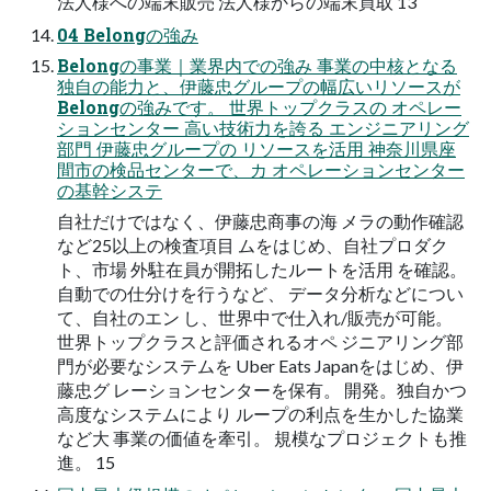
法人様への端末販売 法人様からの端末買取 13
04 Belongの強み
Belongの事業｜業界内での強み 事業の中核となる
独自の能力と、伊藤忠グループの幅広いリソースが
Belongの強みです。 世界トップクラスの オペレー
ションセンター 高い技術力を誇る エンジニアリング
部門 伊藤忠グループの リソースを活用 神奈川県座
間市の検品センターで、カ オペレーションセンター
の基幹システ
自社だけではなく、伊藤忠商事の海 メラの動作確認
など25以上の検査項目 ムをはじめ、自社プロダク
ト、市場 外駐在員が開拓したルートを活用 を確認。
自動での仕分けを行うなど、 データ分析などについ
て、自社のエン し、世界中で仕入れ/販売が可能。
世界トップクラスと評価されるオペ ジニアリング部
門が必要なシステムを Uber Eats Japanをはじめ、伊
藤忠グ レーションセンターを保有。 開発。独自かつ
高度なシステムにより ループの利点を生かした協業
など大 事業の価値を牽引。 規模なプロジェクトも推
進。 15