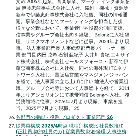
文哉 2005年起業。音楽事業、マーケティング事業を
展 伊藤忠商事株式会社に入社。繊維・機械・資源等
新卒で伊藤忠商事株式会社に入社後、同社の情報通
開。事業会社などでマーケティングを担当した後
様々な分野において、事業管理や投資の側面支援、
信事業やグループ会社出向を経験。 Belongに入社 経
理、リスクマネジメントなどに従事。2024年より 現
職。 法人事業部門長 人事総務部門長 パートナー事
業 部門長 内田 弦希 石割 亜紀子 大井川 貴紀 エキサイ
ト株式会社、株式会社セールスフォース・ 新卒で伊
藤忠商事株式会社に入社後、同社の海外現 ITCネッ
トワーク入社し、量販店営業やマネジメン ジャパン
を経て、法人事業の立ち上げに伴い 地法人や営業組
織、グループ会社等において人事総 トを経て、2011
年よりアシュリオンにて携帯補償 Belongへ入社。 務
労務領域に従事。2026年7月より現職。 事業を担
当。2025年7月より現職。 25
各部門の機能・役割 プロダクト 事業部門 26
従業員構成 2025/4時点 職種別構成比 社員数推移
(正社員,契約社員のみ) 従業員数 財務経理 人事総務