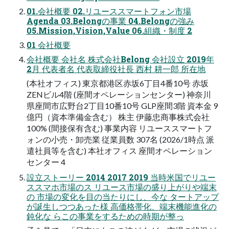
01.会社概要 02.リユーススマートフォン市場
Agenda 03.Belongの事業 04.Belongの強み
05.Mission,Vision,Value 06.組織・制度 2
01 会社概要
会社概要 会社名 株式会社Belong 会社設立 2019年
2月 代表者名 代表取締役社長 西村 耕一郎 所在地
(本社オフィス) 東京都港区赤坂6丁目4番10号 赤坂
ZENビル4階 (座間オペレーションセンター) 神奈川
県座間市広野台2丁目10番10号 GLP座間3階 資本金 9
億円（資本準備金含む） 株主 伊藤忠商事株式会社
100% (間接保有含む) 事業内容 リユーススマートフ
ォンの小売・卸売業 従業員数 307名 (2026/1時点 派
遣社員等を含む) 本社オフィス 座間オペレーション
センター 4
設立ストーリー 2014 2017 2019 当時米国でリユー
ススマホ市場のス リユース市場の盛り上がりや端末
の 市場の変化を目の当たりにし、今な タートアップ
が誕生しつつあった様 高価格帯化、端末機能進化の
鈍化な らこの事業をするための時期が整っ