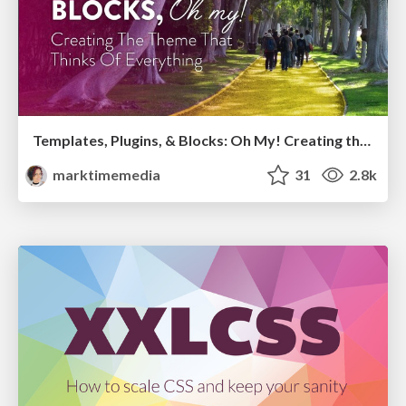
Templates, Plugins, & Blocks: Oh My! Creating the theme that thinks of everything
marktimemedia
31
2.8k