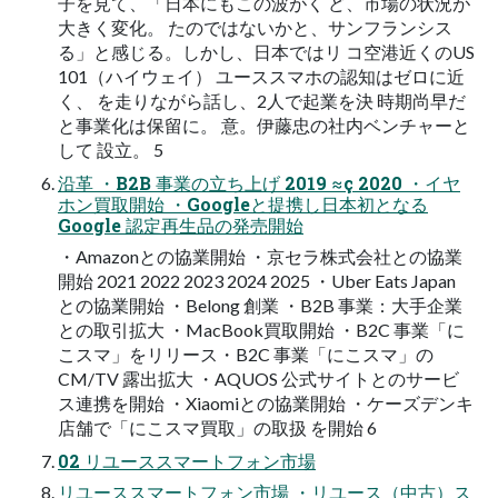
子を見て、「日本にもこの波がく ど、市場の状況が
大きく変化。 たのではないかと、サンフランシス
る」と感じる。しかし、日本ではリ コ空港近くのUS
101（ハイウェイ） ユーススマホの認知はゼロに近
く、 を走りながら話し、2人で起業を決 時期尚早だ
と事業化は保留に。 意。伊藤忠の社内ベンチャーと
して 設立。 5
沿革 ・B2B 事業の立ち上げ 2019 ≈ç 2020 ・イヤ
ホン買取開始 ・Googleと提携し日本初となる
Google 認定再生品の発売開始
・Amazonとの協業開始 ・京セラ株式会社との協業
開始 2021 2022 2023 2024 2025 ・Uber Eats Japan
との協業開始 ・Belong 創業 ・B2B 事業：大手企業
との取引拡大 ・MacBook買取開始 ・B2C 事業「に
こスマ」をリリース・B2C 事業「にこスマ」の
CM/TV 露出拡大 ・AQUOS 公式サイトとのサービ
ス連携を開始 ・Xiaomiとの協業開始 ・ケーズデンキ
店舗で「にこスマ買取」の取扱 を開始 6
02 リユーススマートフォン市場
リユーススマートフォン市場 ・リユース（中古）ス