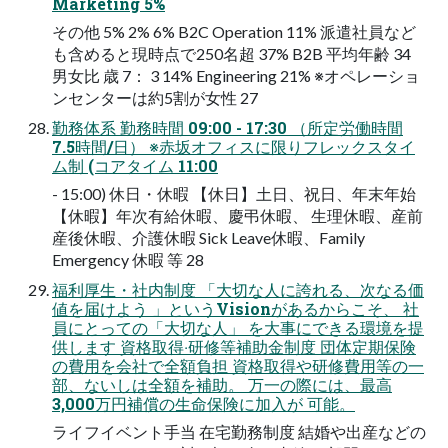
Marketing 5%
その他 5% 2% 6% B2C Operation 11% 派遣社員など
も含めると現時点で250名超 37% B2B 平均年齢 34
男女比 歳 7： 3 14% Engineering 21% ※オペレーショ
ンセンターは約5割が女性 27
勤務体系 勤務時間 09:00 - 17:30 （所定労働時間
7.5時間/日） ※赤坂オフィスに限りフレックスタイ
ム制 (コアタイム 11:00
- 15:00) 休日・休暇 【休日】土日、祝日、年末年始
【休暇】年次有給休暇、慶弔休暇、 生理休暇、産前
産後休暇、介護休暇 Sick Leave休暇、Family
Emergency 休暇 等 28
福利厚生・社内制度 「大切な人に誇れる、次なる価
値を届けよう 」というVisionがあるからこそ、 社
員にとっての「大切な人」 を大事にできる環境を提
供します 資格取得‧研修等補助金制度 団体定期保険
の費用を会社で全額負担 資格取得や研修費用等の一
部、ないしは全額を補助。 万一の際には、最高
3,000万円補償の生命保険に加入が 可能。
ライフイベント手当 在宅勤務制度 結婚や出産などの