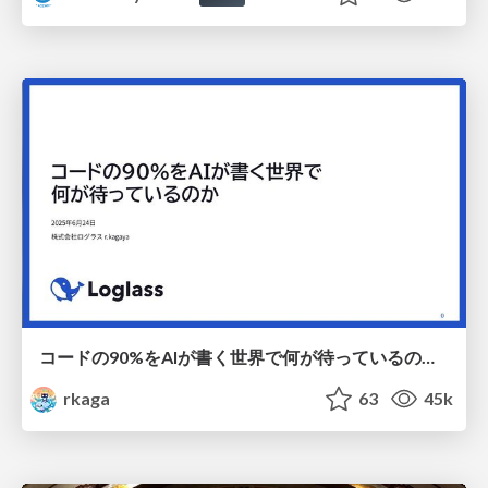
コードの90%をAIが書く世界で何が待っているのか / What awaits us in a world where 90% of the code is written by AI
rkaga
63
45k