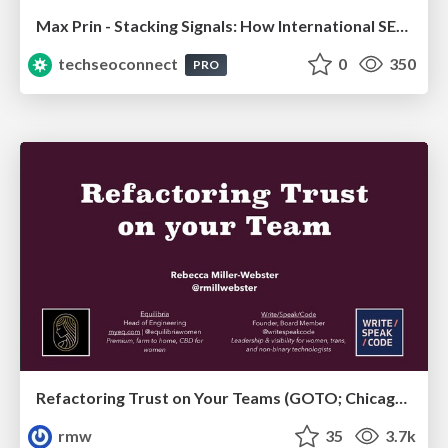
Max Prin - Stacking Signals: How International SEO Comes Together (And Falls Apart)
techseoconnect
0
350
PRO
Refactoring Trust on Your Teams (GOTO; Chicago 2020)
rmw
35
3.7k