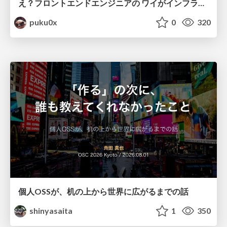
え？フロントエンドエンジニアの ワイがインフラも！？
puku0x
0
320
個人OSSが、机の上から世界に広がるまでの話
shinyasaita
1
350