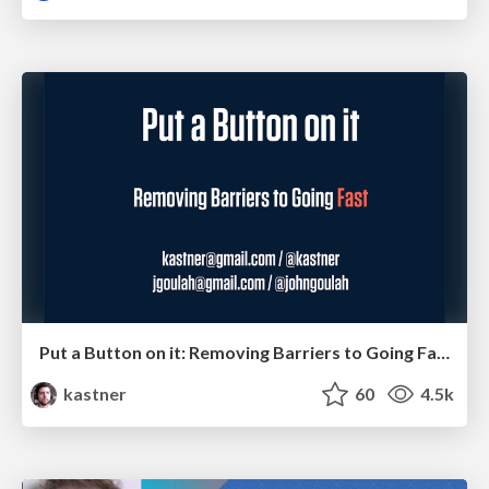
Put a Button on it: Removing Barriers to Going Fast.
kastner
60
4.5k