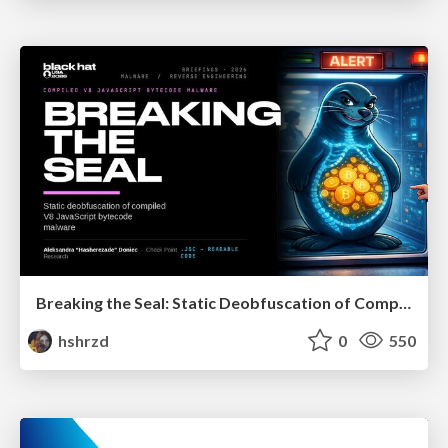
Breaking the Seal: Static Deobfuscation of Compiled V8 JavaScript Bytecode Malware
hshrzd
0
550