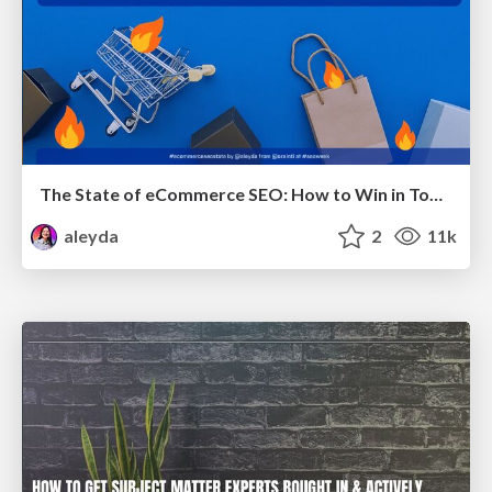
The State of eCommerce SEO: How to Win in Today's Products SERPs - #SEOweek
aleyda
2
11k