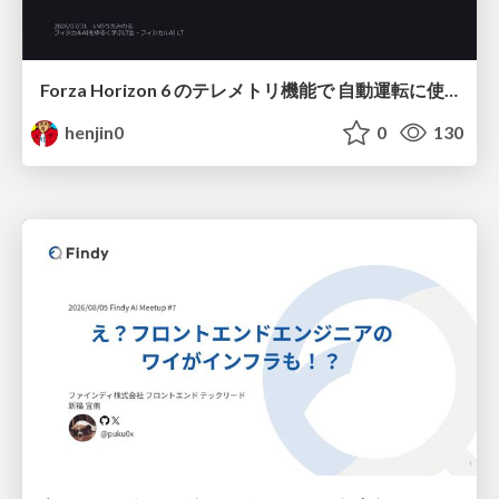
Forza Horizon 6 のテレメトリ機能で 自動運転に使えそうな学習データを集める話
henjin0
0
130