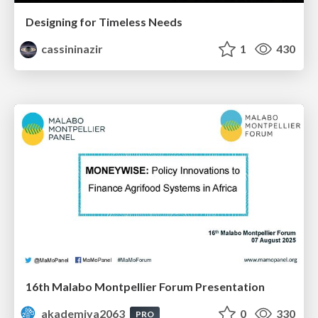
Designing for Timeless Needs
cassininazir
1
430
16th Malabo Montpellier Forum Presentation
akademiya2063
0
330
PRO