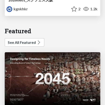
kgnkhkr
2
1.2k
Featured
See All Featured