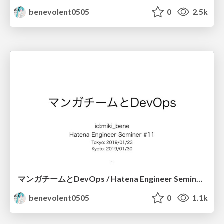
benevolent0505
0
2.5k
マンガチームとDevOps / Hatena Engineer Seminar #11
benevolent0505
0
1.1k