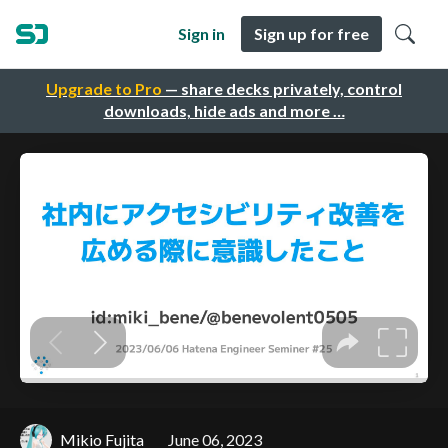
Sign in
Sign up for free
Upgrade to Pro
— share decks privately, control
downloads, hide ads and more …
Mikio Fujita
June 06, 2023