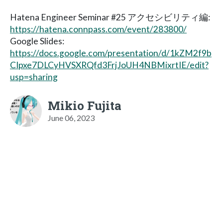
Hatena Engineer Seminar #25 アクセシビリティ編:
https://hatena.connpass.com/event/283800/
Google Slides:
https://docs.google.com/presentation/d/1kZM2f9b
CIpxe7DLCyHVSXRQfd3FrjJoUH4NBMixrtIE/edit?
usp=sharing
Mikio Fujita
June 06, 2023