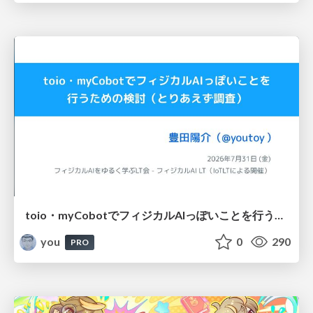
toio・myCobotでフィジカルAIっぽいことを行うための検討（とりあえず調査） / フィジカルAI LT（IoTLTによる開催）
you
0
290
PRO