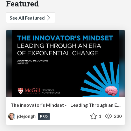
Featured
See All Featured
The innovator’s Mindset - Leading Through an Era of Exponential Change - McGill University 2025
jdejongh
1
230
PRO