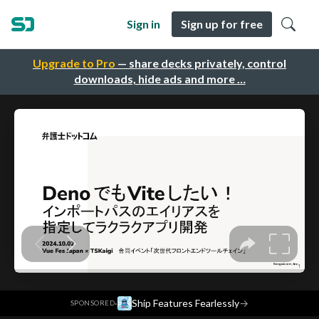
Sign in
Sign up for free
Upgrade to Pro
— share decks privately, control
downloads, hide ads and more …
·
Ship Features Fearlessly
→
SPONSORED