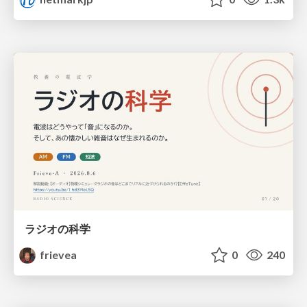
ラジオの科学
frievea
0
240