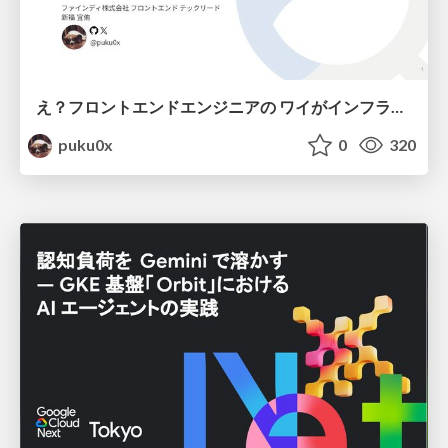
え？フロントエンドエンジニアの ワイがインフラも！？
puku0x
0
320