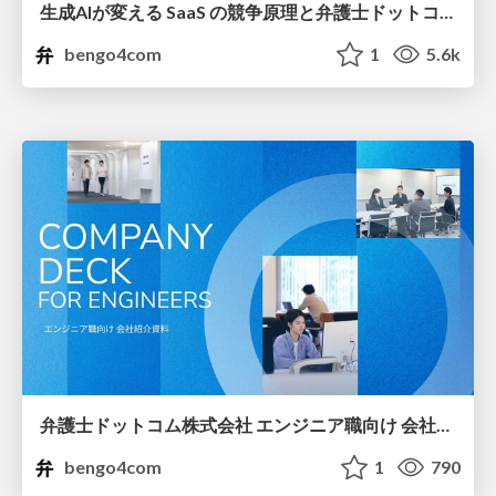
生成AIが変える SaaS の競争原理と弁護士ドットコムのプロダクト戦略
bengo4com
1
5.6k
弁護士ドットコム株式会社 エンジニア職向け 会社紹介資料
bengo4com
1
790