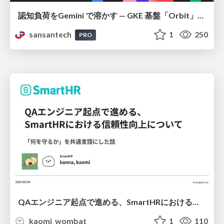
認知負荷をGemini で溶かす — GKE 基盤「Orbit」における AI エージェントの実践
sansantech
1
250
PRO
QAエンジニア起点で進める、SmartHRにおける信頼性向上について
kaomi_wombat
1
110