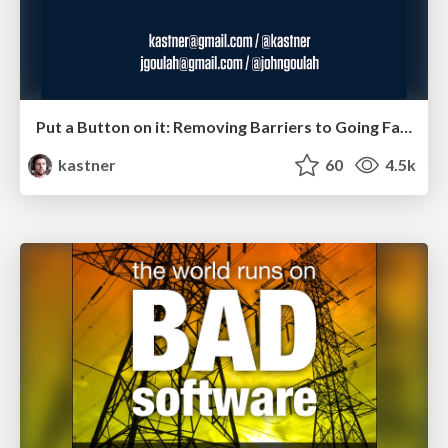
Put a Button on it: Removing Barriers to Going Fast.
kastner
60
4.5k