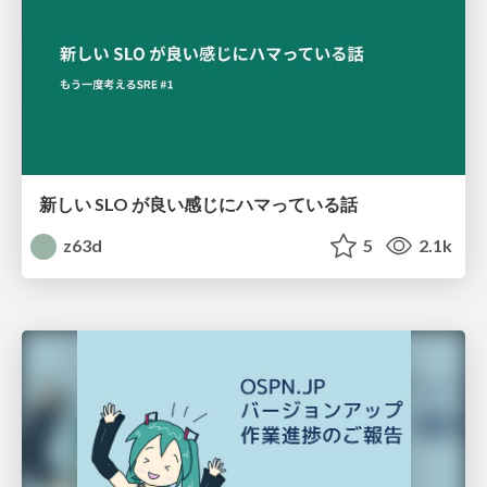
新しい SLO が良い感じにハマっている話
z63d
5
2.1k