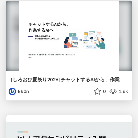
[しろおび夏祭り2026] チャットするAIから、作業するAIへ - 使われ方の変化と、その裏側で起きていること
kk0n
0
1.6k