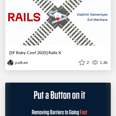
[SF Ruby Conf 2025] Rails X
palkan
2
1.2k