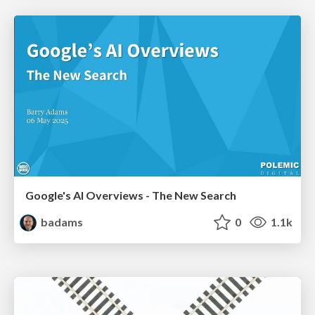
Google's AI Overviews - The New Search
badams
0
1.1k