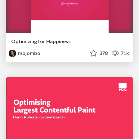
Optimizing for Happiness
mojombo
378
71k