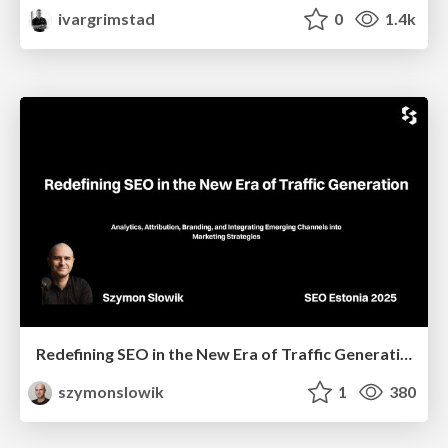
ivargrimstad
0
1.4k
Redefining SEO in the New Era of Traffic Generation
szymonslowik
1
380