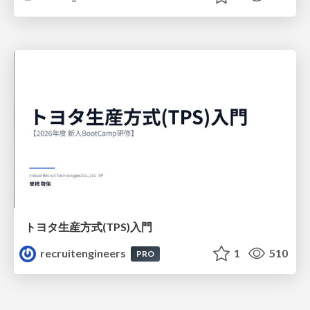
トヨタ⽣産⽅式(TPS)⼊⾨
recruitengineers
1
510
PRO