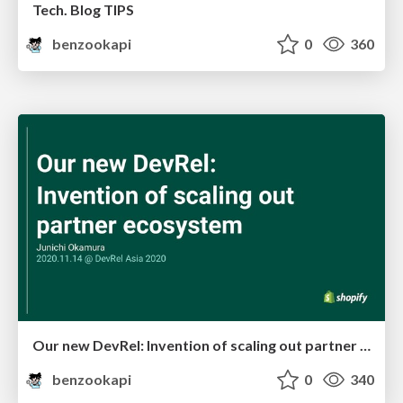
Tech. Blog TIPS
benzookapi
0
360
Our new DevRel: Invention of scaling out partner ecosystem
benzookapi
0
340