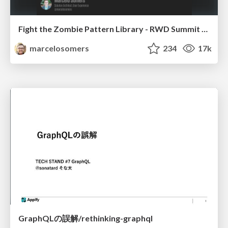
Fight the Zombie Pattern Library - RWD Summit 2016
marcelosomers
234
17k
GraphQLの誤解/rethinking-graphql