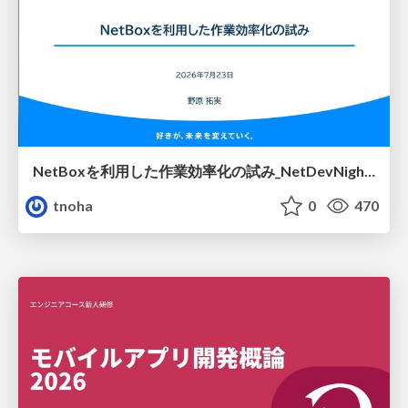
NetBoxを利用した作業効率化の試み_NetDevNight4
tnoha
0
470