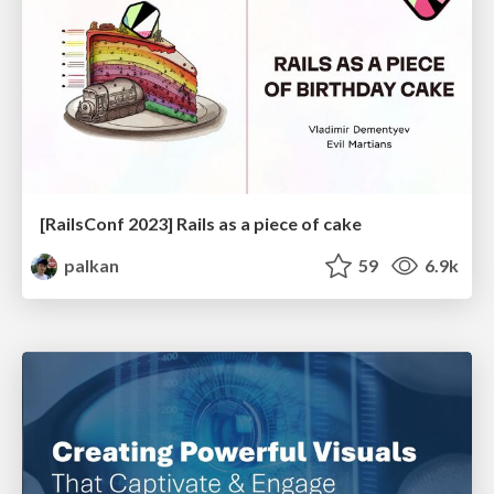
[RailsConf 2023] Rails as a piece of cake
palkan
59
6.9k