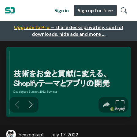
Sign in
Sign up for free
Upgrade to Pro
— share decks privately, control
downloads, hide ads and more …
benzookapi
July 17, 2022