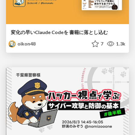
変化の早いClaude Codeを 書籍に落とし込む
oikon48
7
1.3k