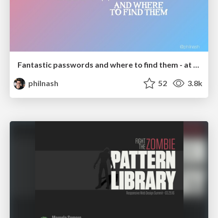
Fantastic passwords and where to find them - at NoRuKo
philnash
52
3.8k