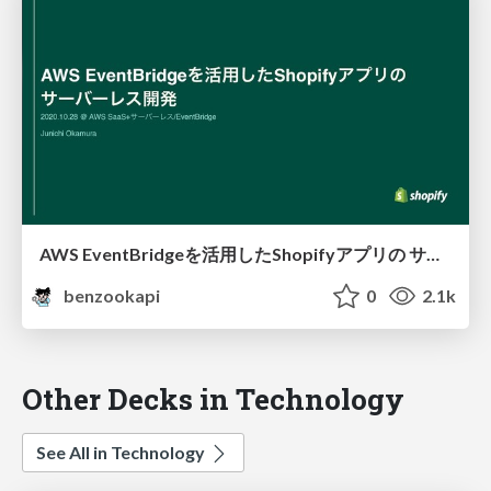
AWS EventBridgeを活用したShopifyアプリの サーバーレス開発
benzookapi
0
2.1k
Other Decks in Technology
See All in Technology