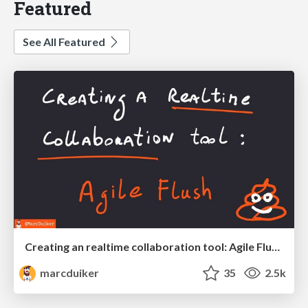
Featured
See All Featured
Creating an realtime collaboration tool: Agile Flush - .NET Oxford
marcduiker
35
2.5k