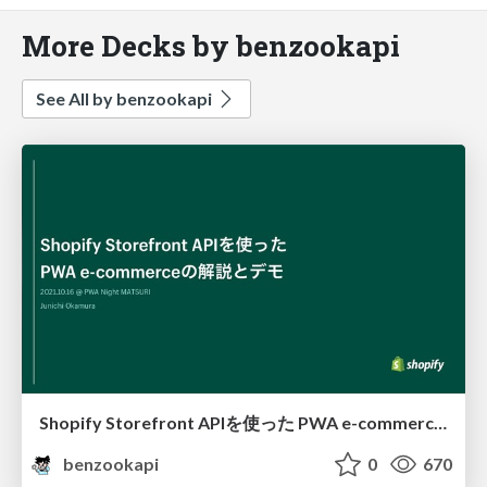
More Decks by benzookapi
See All by benzookapi
Shopify Storefront APIを使った PWA e-commerceの解説とデモ
benzookapi
0
670