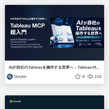
AIが自社のTableauを操作する世界へ：Tableau MCP超入門
tbtykk
0
110