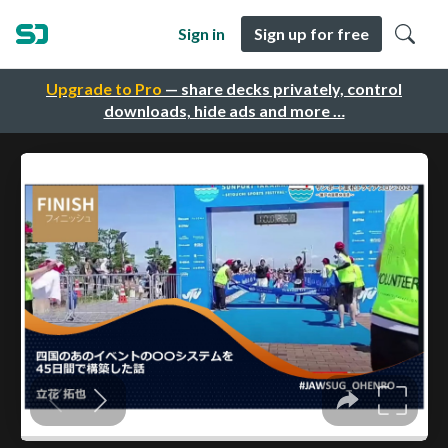
Sign in
Sign up for free
Upgrade to Pro
— share decks privately, control
downloads, hide ads and more …