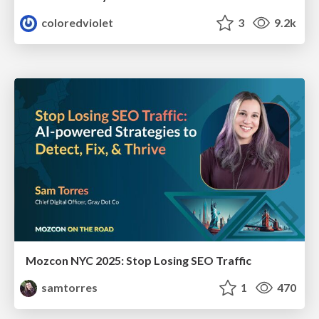
coloredviolet
3
9.2k
Mozcon NYC 2025: Stop Losing SEO Traffic
samtorres
1
470