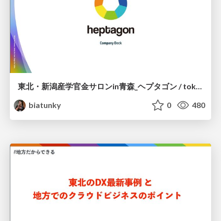
東北・新潟産学官金サロンin青森_ヘプタゴン / tokeiren-aomori-heptagon
biatunky
0
480