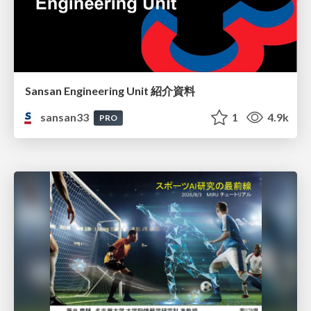
Sansan Engineering Unit 紹介資料
sansan33
1
4.9k
PRO