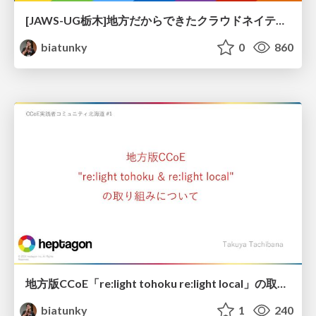
[JAWS-UG栃木]地方だからできたクラウドネイティブ事例大公開！ / jawsug_tochigi_tachibana
biatunky
0
860
地方版CCoE「re:light tohoku re:light local」の取り組みについて / inaka_ccoe
biatunky
1
240