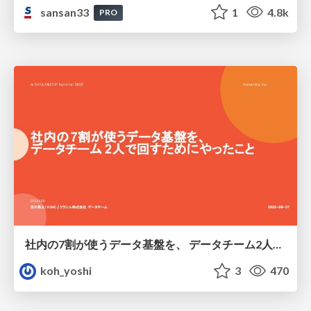
sansan33
1
4.8k
PRO
社内の7割が使うデータ基盤を、 データチーム2人で回すためにやったこと
koh_yoshi
3
470