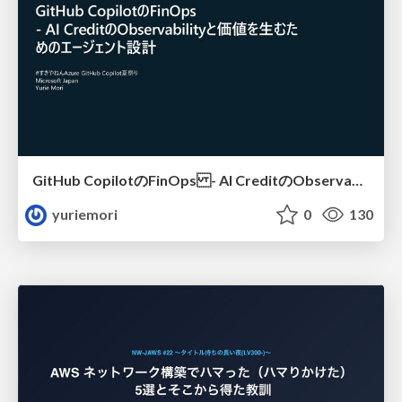
GitHub CopilotのFinOps - AI CreditのObservabilityと価値を生むためのエージェント設計
yuriemori
0
130