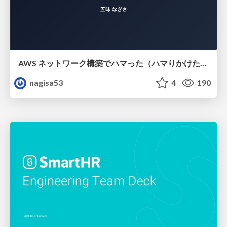
AWS ネットワーク構築でハマった（ハマりかけた） 5選とそこから得た教訓
nagisa53
4
190