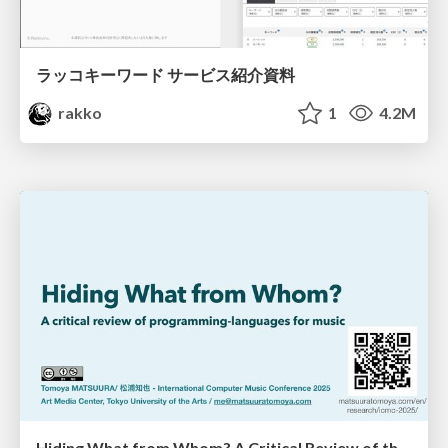
ラッコキーワード サービス紹介資料
rakko
1
4.2M
Hiding What from Whom? A Critical Review of the History of Programming languages for Music