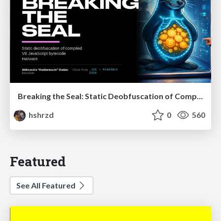
Breaking the Seal: Static Deobfuscation of Compiled V8 JavaScript Bytecode Malware
hshrzd
0
560
Featured
See All Featured