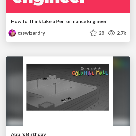
How to Think Like a Performance Engineer
csswizardry
28
2.7k
Abbi's Birthday