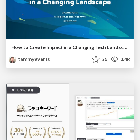
How to Create Impact in a Changing Tech Landscape [PerfNow 2023]
tammyeverts
56
3.4k