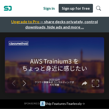
Sign in
Sign up for free
Upgrade to Pro
— share decks privately, control
downloads, hide ads and more …
·
Ship Features Fearlessly
→
SPONSORED