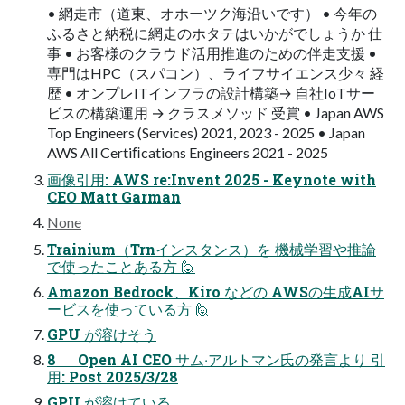
• 網走市（道東、オホーツク海沿いです） • 今年の
ふるさと納税に網走のホタテはいかがでしょうか 仕
事 • お客様のクラウド活用推進のための伴走支援 •
専門はHPC（スパコン）、ライフサイエンス少々 経
歴 • オンプレITインフラの設計構築→ 自社IoTサー
ビスの構築運用 → クラスメソッド 受賞 • Japan AWS
Top Engineers (Services) 2021, 2023 - 2025 • Japan
AWS All Certiﬁcations Engineers 2021 - 2025
画像引⽤: AWS re:Invent 2025 - Keynote with
CEO Matt Garman
None
Trainium（Trnインスタンス）を 機械学習や推論
で使ったことある⽅ 🙋
Amazon Bedrock、Kiro などの AWSの⽣成AIサ
ービスを使っている⽅ 🙋
GPU が溶けそう
8 Open AI CEO サム‧アルトマン⽒の発⾔より 引
⽤: Post 2025/3/28
GPU が溶けている