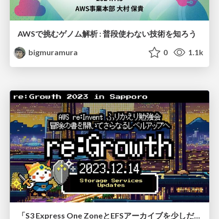
AWSで挑むゲノム解析 : 普段使わない技術を知ろう
bigmuramura
0
1.1k
「S3 Express One ZoneとEFSアーカイブを少しだけ詳しくなろう」re:Growth 2023 in Sapporo