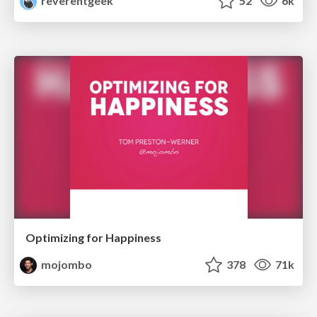
reverentgeek
52
6k
Optimizing for Happiness
mojombo
378
71k