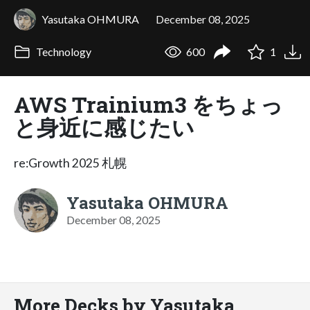
Yasutaka OHMURA
December 08, 2025
Technology
600
1
AWS Trainium3 をちょっ
と身近に感じたい
re:Growth 2025 札幌
Yasutaka OHMURA
December 08, 2025
More Decks by Yasutaka