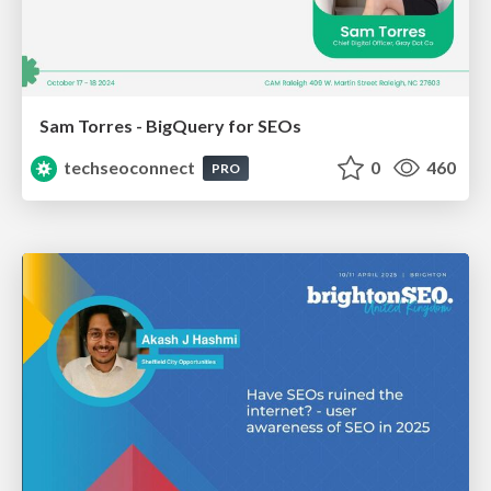
Sam Torres - BigQuery for SEOs
techseoconnect
0
460
PRO