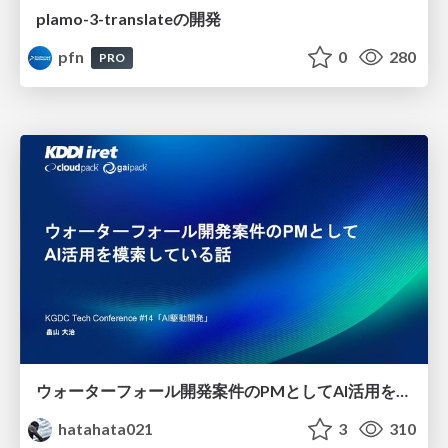
plamo-3-translateの開発
pfn
0
280
PRO
ウォーターフォール開発案件のPMとしてAI活用を模索している話
hatahata021
3
310