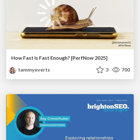
How Fast Is Fast Enough? [PerfNow 2025]
tammyeverts
3
700