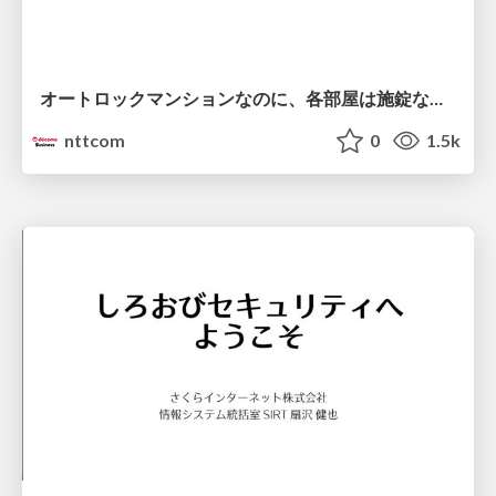
オートロックマンションなのに、各部屋は施錠なし！？ 攻撃者が組織内ネットワークで大暴れする理由 / The Front Door Is Locked, but the Rooms Are Wide Open: Why Attackers Move Freely Inside Enterprise Networks
nttcom
0
1.5k