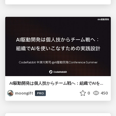
AI駆動開発は個人技からチーム戦へ：組織でAIを使いこなすための実践設計
moongift
0
450
PRO