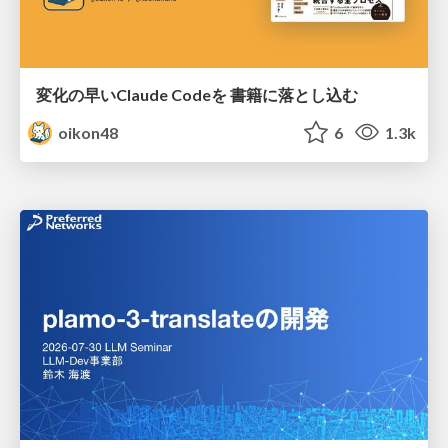
変化の早いClaude Codeを 書籍に落とし込む
oikon48
6
1.3k