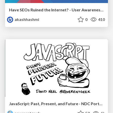
Have SEOs Ruined the Internet? - User Awareness of SEO in 2025
akashhashmi
0
410
JavaScript: Past, Present, and Future - NDC Porto 2020