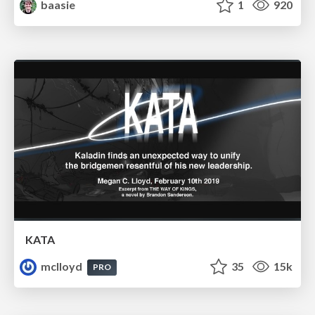
baasie
1
920
KATA
mclloyd
35
15k
PRO