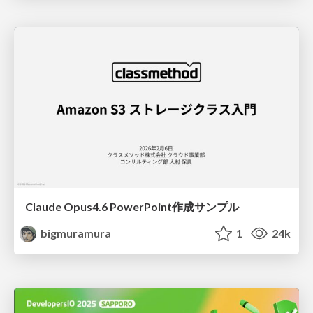
Claude Opus4.6 PowerPoint作成サンプル
bigmuramura
1
24k