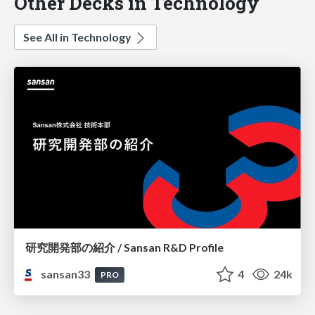
Other Decks in Technology
See All in Technology
研究開発部の紹介 / Sansan R&D Profile
sansan33
4
24k
PRO