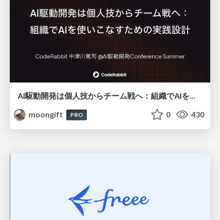
AI駆動開発は個人技からチーム戦へ：組織でAIを使いこなすための実践設計
moongift
0
430
PRO