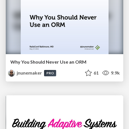
Why You Should Never Use an ORM
jnunemaker
61
9.9k
PRO