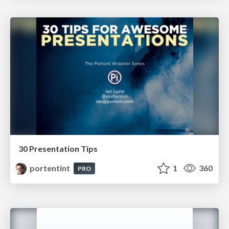
30 Presentation Tips
portentint
1
360
PRO