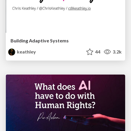
Building Adaptive Systems
keathley
44
3.2k