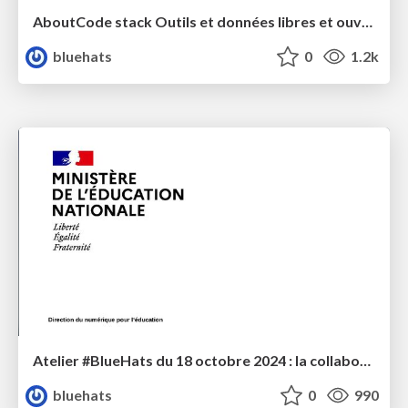
AboutCode stack Outils et données libres et ouverts Sécurisation de la chaîne d'approvisionnement logicielle
bluehats
0
1.2k
Atelier #BlueHats du 18 octobre 2024 : la collaboration MENJS / Code Lutin
bluehats
0
990