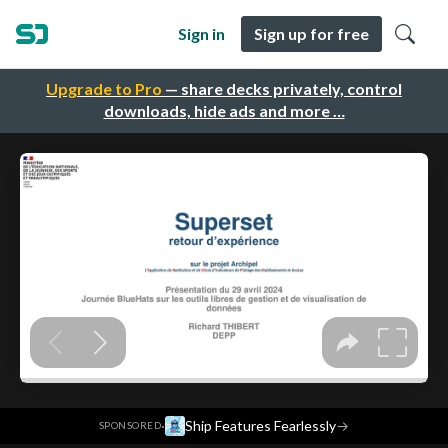
Sign in
Sign up for free
Upgrade to Pro
— share decks privately, control
downloads, hide ads and more …
·
Ship Features Fearlessly
→
SPONSORED