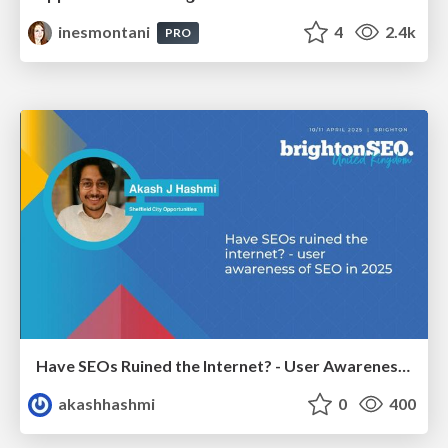
inesmontani
4
2.4k
PRO
Have SEOs Ruined the Internet? - User Awareness of SEO in 2025
akashhashmi
0
400