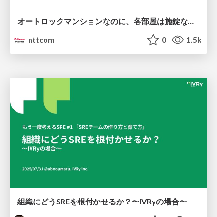
オートロックマンションなのに、各部屋は施錠なし！？ 攻撃者が組織内ネットワークで大暴れする理由 / The Front Door Is Locked, but the Rooms Are Wide Open: Why Attackers Move Freely Inside Enterprise Networks
nttcom
0
1.5k
組織にどうSREを根付かせるか？〜IVRyの場合〜