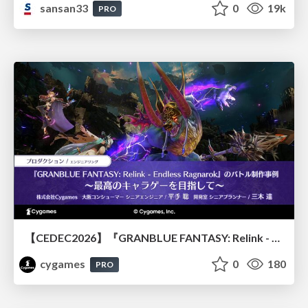
sansan33
0
19k
PRO
【CEDEC2026】『GRANBLUE FANTASY: Relink - Endless Ragnarok』のバトル制作事例 ～最高のキャラゲーを目指して～
cygames
0
180
PRO