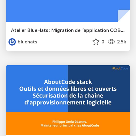
Atelier BlueHats : Migration de l’application COBOL MedocDB de GCOS à GnuCOBOL sur GNU/Linux
bluehats
0
2.5k