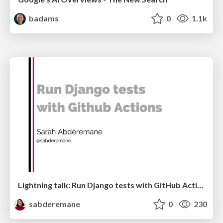
badams
0
1.1k
Lightning talk: Run Django tests with GitHub Actions
sabderemane
0
230