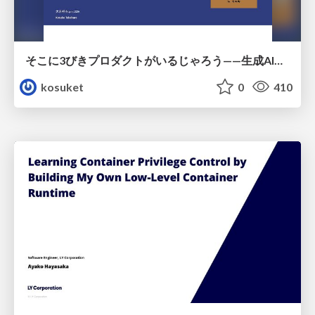
そこに3びきプロダクトがいるじゃろう——生成AI時代における“価値が届かない理由”の構造
kosuket
0
410