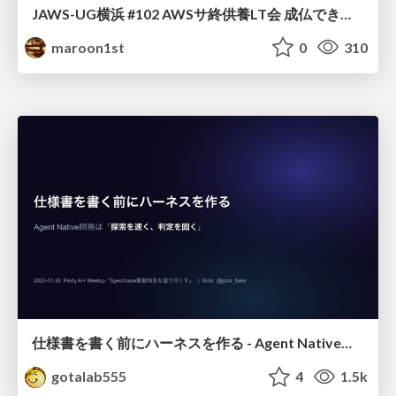
JAWS-UG横浜 #102 AWSサ終供養LT会 成仏できない AWS サービスたち 〜本日、三体供養します〜
maroon1st
0
310
仕様書を書く前にハーネスを作る - Agent Native開発は「探索を速く、判定を固く」
gotalab555
4
1.5k