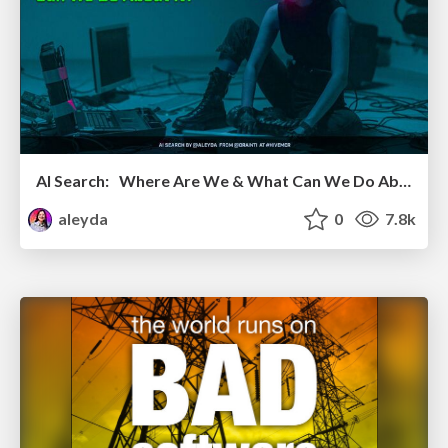
AI Search: Where Are We & What Can We Do About It?
aleyda
0
7.8k