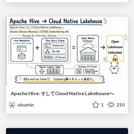
Apache Hive: そしてCloud Native Lakehouseへ
okumin
1
210