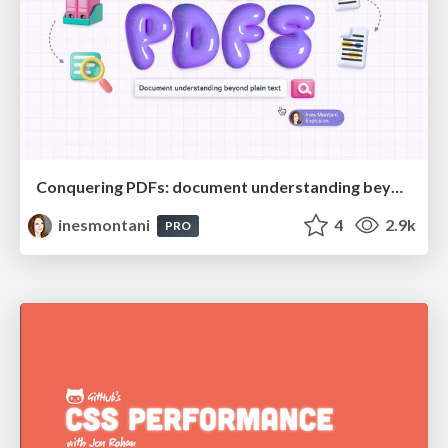
Conquering PDFs: document understanding beyond plain text
inesmontani
4
2.9k
PRO