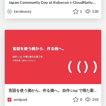
Japan Community Day at Kubecon + CloudNativeCon Japan 2026: Learning Container Privilege Control by Building My Own Low-Level Container Runtime
ternbusty
1
130
言語を使う側から、作る側へ。 自作 Lisp で得た新たな気づき。
andpad
0
150