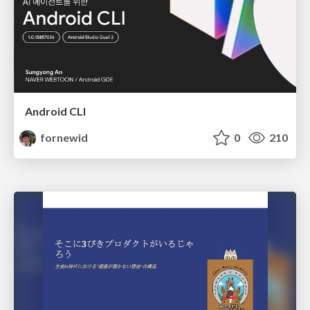
Android CLI
fornewid
0
210