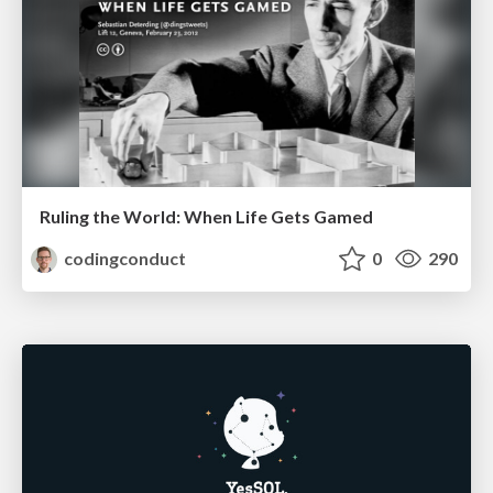
Ruling the World: When Life Gets Gamed
codingconduct
0
290