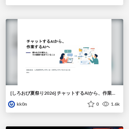
[しろおび夏祭り2026] チャットするAIから、作業するAIへ - 使われ方の変化と、その裏側で起きていること
kk0n
0
1.6k