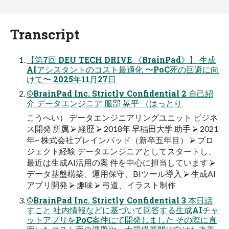
Transcript
【第7回 DEU TECH DRIVE 《BrainPad》】 生成
AIアシスタントのコスト最適化 〜PoC死の回避に向
けて〜 2025年11月27日
©BrainPad Inc. Strictly Confidential 2 自己紹
介 データエンジニア 服部 晃平 （はっとり
こうへい） データエンジニアリングユニット ビジネ
ス開発 所属 ⮚ 経歴 ⮚ 2018年 早稲田大学 助手 ⮚ 2021
年~ 株式会社ブレインパッド（新卒五年目） ⮚ プロ
ジェクト経験 データエンジニアとしてスタートし、
最近は生成AI活用の案 件を中心に担当しています ⮚
データ基盤構築、運用保守、BIツール導入 ⮚ 生成AI
アプリ開発 ⮚ 趣味 ⮚ 弓道、イラスト制作
©BrainPad Inc. Strictly Confidential 3 本日話
すこと 社内情報などに基づいて回答する生成AIチャ
ットアプリをPoC案件にて開発しました その際に直