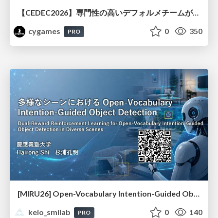
【CEDEC2026】専門性の高いデフォルメチームが挑んだ人材育成戦略 〜Cygames Academiaの企画から実施まで〜
cygames
0
350
PRO
[MIRU26] Open-Vocabulary Intention-Guided Object Detection in Diverse Scenes
keio_smilab
0
140
PRO