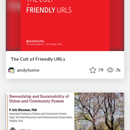
The Cult of Friendly URLs
andyhume
79
7k