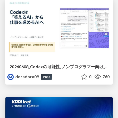
20260608_Codexの可能性_ノンプログラマー向け_大城追記
doradora09
0
760
PRO