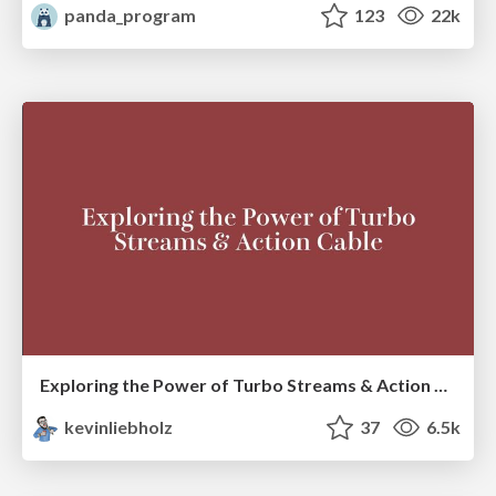
panda_program
123
22k
Exploring the Power of Turbo Streams & Action Cable | RailsConf2023
kevinliebholz
37
6.5k