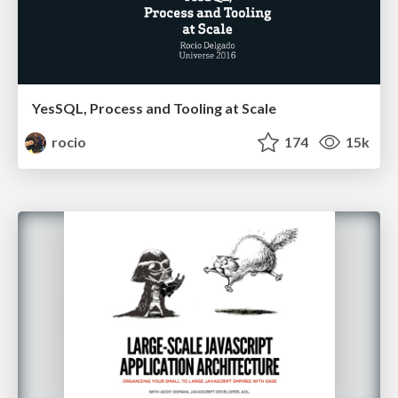
YesSQL, Process and Tooling at Scale
rocio
174
15k