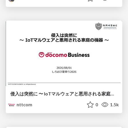
侵入は突然に 〜 IoTマルウェアと悪用される家庭の機器 ～ / When Intrusion Strikes: IoT Malware and the Abuse of Home Devices
nttcom
0
1.5k