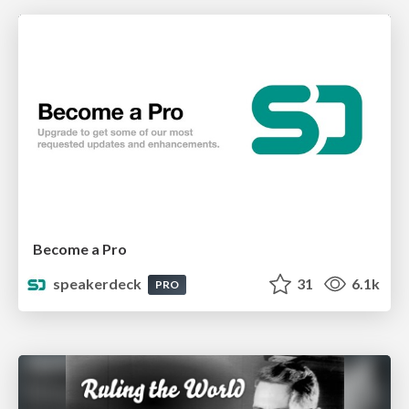
Become a Pro
speakerdeck
31
6.1k
PRO