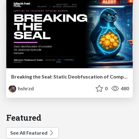
Breaking the Seal: Static Deobfuscation of Compiled V8 JavaScript Bytecode Malware
hshrzd
0
480
Featured
See All Featured