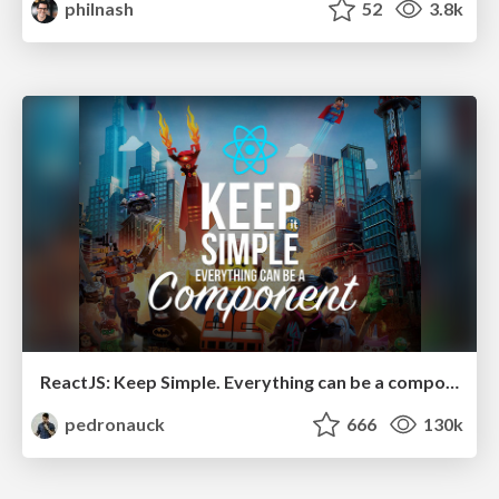
philnash
52
3.8k
ReactJS: Keep Simple. Everything can be a component!
pedronauck
666
130k