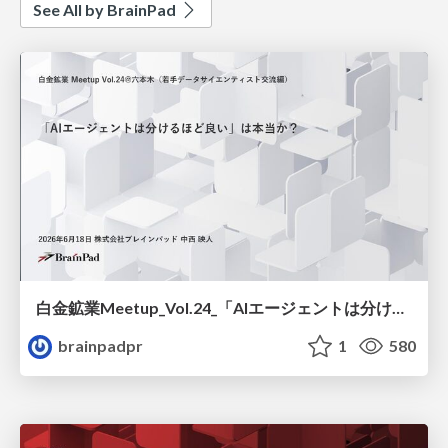
See All by BrainPad
白金鉱業Meetup_Vol.24_「AIエージェントは分けるほど良い」は本当か？ / Is it true that “the more you divide AI agents, the better”?
brainpadpr
1
580