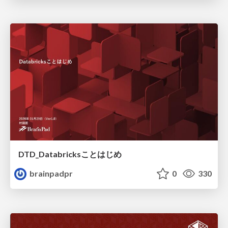
DTD_Databricksことはじめ
brainpadpr
0
330