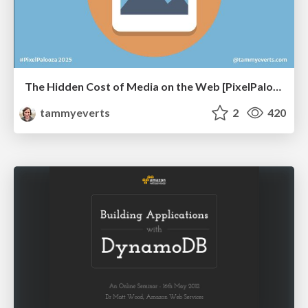
The Hidden Cost of Media on the Web [PixelPalooza 2025]
tammyeverts
2
420