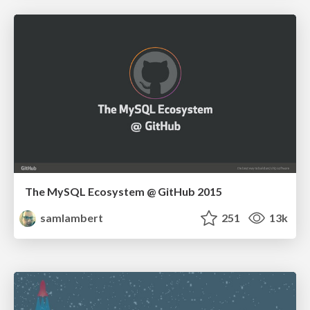
The MySQL Ecosystem @ GitHub 2015
samlambert
251
13k