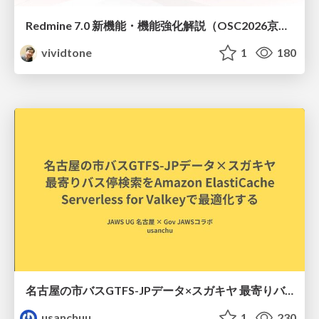
Redmine 7.0 新機能・機能強化解説（OSC2026京都ダイジェスト版）
vividtone
1
180
名古屋の市バスGTFS-JPデータ×スガキヤ 最寄りバス停検索をAmazon ElastiCache Serverless for Valkeyで最適化する
usanchuu
1
230