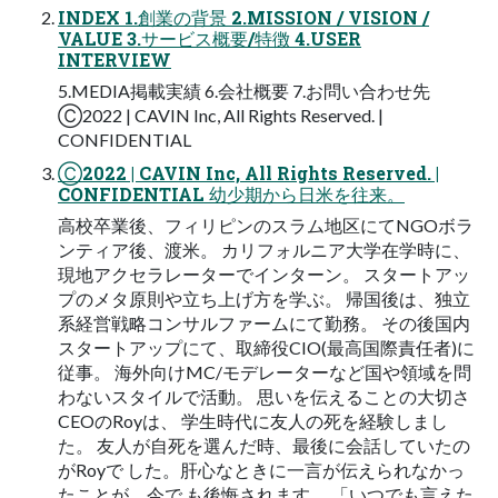
INDEX 1.創業の背景 2.MISSION / VISION /
VALUE 3.サービス概要/特徴 4.USER
INTERVIEW
5.MEDIA掲載実績 6.会社概要 7.お問い合わせ先
Ⓒ2022 | CAVIN Inc, All Rights Reserved. |
CONFIDENTIAL
Ⓒ2022 | CAVIN Inc, All Rights Reserved. |
CONFIDENTIAL 幼少期から日米を往来。
高校卒業後、フィリピンのスラム地区にてNGOボラ
ンティア後、渡米。 カリフォルニア大学在学時に、
現地アクセラレーターでインターン。 スタートアッ
プのメタ原則や立ち上げ方を学ぶ。 帰国後は、独立
系経営戦略コンサルファームにて勤務。 その後国内
スタートアップにて、取締役CIO(最高国際責任者)に
従事。 海外向けMC/モデレーターなど国や領域を問
わないスタイルで活動。 思いを伝えることの大切さ
CEOのRoyは、 学生時代に友人の死を経験しまし
た。 友人が自死を選んだ時、最後に会話していたの
がRoyで した。肝心なときに一言が伝えられなかっ
たことが、今で も後悔されます。 「いつでも言えた