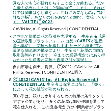
秀な人でも心が折れたらそこで全てが終わる。だか
ら最も必要なものは、“情熱の心”。 しかし、それだ
けでは物事はなし得ない。同時に必要なものは “冷
静な頭脳”。あなたの心をあなたの頭で、実現してい
く。 VALUE Ⓒ2022 |
CAVIN Inc, All Rights Reserved. | CONFIDENTIAL
スマホで簡単に花の取引を実現する、 生産者 & 花屋
の直接取引プラットフォーム 出品 ※CAVINが生産
者へ集荷し、花屋へ配送します サービス概要 ITと
最適な物流網の構築により、生産者と花屋の自由な
取引形態を作ります。 今までの業界構造ではあり得
なかった生産者と花屋の直接取引を実現し、
自由市場を創出、提供。 Ⓒ2022 | CAVIN Inc, All
Rights Reserved. | CONFIDENTIAL 購入
Ⓒ2022 | CAVIN Inc, All Rights Reserved. |
CONFIDENTIAL 生産者は市場に出荷し、「競り」
によって花の値段が決められる。
買い手は、競りに参加するための特定の条件をクリ
アする必要があり、 多くの花屋は卸や仲卸を通して
花を仕入れる。 この流通構造では中間業者がブラッ