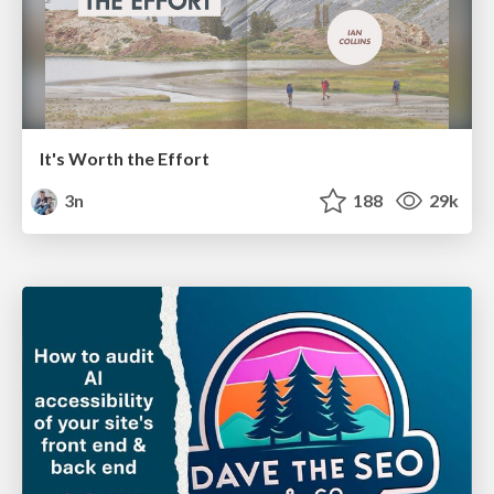
It's Worth the Effort
3n
188
29k