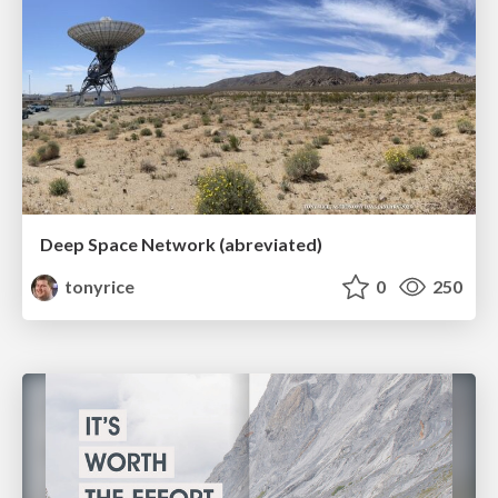
Deep Space Network (abreviated)
tonyrice
0
250