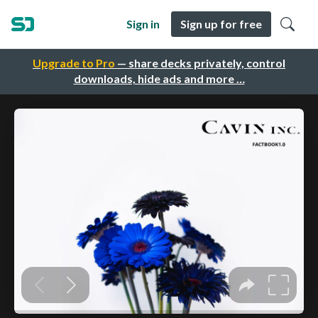
Sign in
Sign up for free
Upgrade to Pro
— share decks privately, control
downloads, hide ads and more …