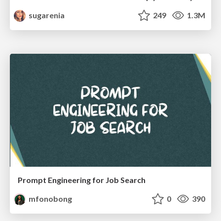
sugarenia
249
1.3M
Prompt Engineering for Job Search
mfonobong
0
390