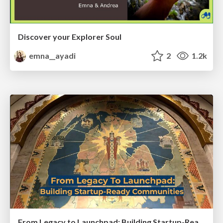
Discover your Explorer Soul
emna__ayadi
2
1.2k
From Legacy to Launchpad: Building Startup-Ready Communities