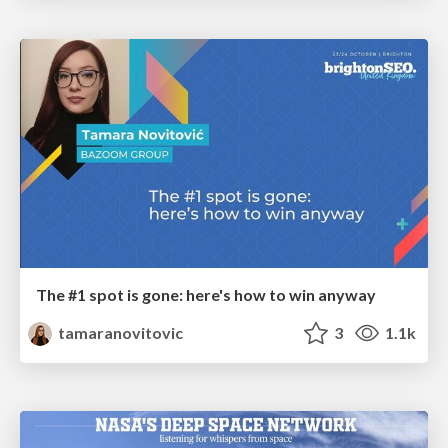
The #1 spot is gone: here's how to win anyway
tamaranovitovic
3
1.1k