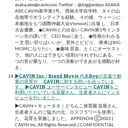
asaka.abe@cavin.ooo
Twitter：@biggiedayo ASAKA
ABE CAVIN新卒第1号。 西南大学在学時、タイの山
岳地帯でボランティアを経験。 その後、ウィーンに
本拠地をもつ国際仲裁大会Vismootに出場 し、日本
大会優勝。 ◉CAVINとの出会い CAVIN第1号インタ
ーン生の誘いで、CEO Royに会う。 ◉性格がわかる
一文 思い切りはいいが、意外とビビり。 将来はBIG
MOMになりたい。 ◉趣味 音楽。とくにオーケスト
ラ。 他の人にはできない役割がそれぞれにある。 一
つの音が重なり、一つの演奏ができあがる感動が好
き。
▶CAVIN Inc. | Brand Movie 代表Royの言葉で創
業の背景や、 CAVINに対する想いを語っていま
す。 ▶CAVIN ユーザーインタビュー CAVINをご
利用いただいている花屋さん、生産者さんにインタ
ビューを行いました。
▶CAVIN × キュータネ｜どろんこ保育園 花屋さん、
生産者さんのご協力の元、ロスフラワーを使用し
た、花育を実施しました。 APPENDIX Ⓒ2022 |
CAVIN Inc, All Rights Reserved. | CONFIDENTIAL