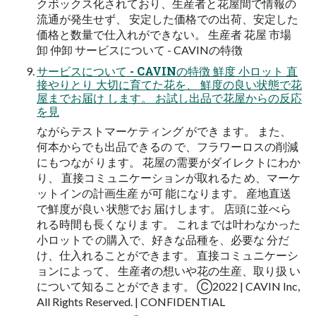
クボックス化されており、生産者と花屋間で情報の
流通が発生せず、 安定した価格での出荷、安定した
価格と数量で仕入れができない。 生産者 花屋 市場
卸 仲卸 サービスについて - CAVINの特徴
サービスについて - CAVINの特徴 鮮度 小ロット 直
接やりとり 大切に育てた花を、 鮮度の良い状態で花
屋までお届け します。 お試し出品で花屋からの反応
を見
ながらテストマーケティング ができ ます。 また、
何本からでも出品できるの で、フラワーロスの削減
にもつなが ります。 花屋の需要がダイレクトにわか
り、 直接コミュニケーションが取れるた め、マーケ
ットインの計画生産 が可 能になります。 産地直送
で鮮度が良い 状態でお 届けします。 店頭に並べら
れる時間も長くなりま す。 これまでは叶わなかった
小ロットで の購入で、好きな品種を、必要な 分だ
け、仕入れることができます。 直接コミュニケーシ
ョンによって、 生産者の想いや花の生産、取り扱 い
について知ることができます。 Ⓒ2022 | CAVIN Inc,
All Rights Reserved. | CONFIDENTIAL