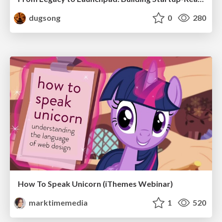
dugsong
0
280
How To Speak Unicorn (iThemes Webinar)
marktimemedia
1
520