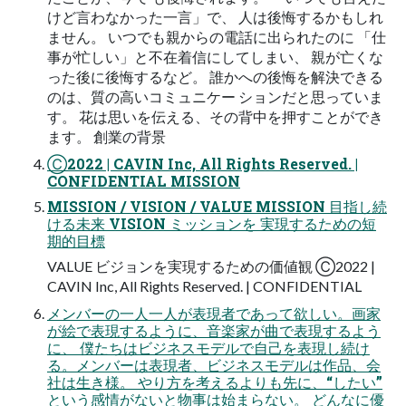
けど言わなかった一言」で、 人は後悔するかもしれ
ません。 いつでも親からの電話に出られたのに 「仕
事が忙しい」と不在着信にしてしまい、 親が亡くな
った後に後悔するなど。 誰かへの後悔を解決できる
のは、質の高いコミュニケー ションだと思っていま
す。 花は思いを伝える、その背中を押すことができ
ます。 創業の背景
Ⓒ2022 | CAVIN Inc, All Rights Reserved. |
CONFIDENTIAL MISSION
MISSION / VISION / VALUE MISSION 目指し続
ける未来 VISION ミッションを 実現するための短
期的目標
VALUE ビジョンを実現するための価値観 Ⓒ2022 |
CAVIN Inc, All Rights Reserved. | CONFIDENTIAL
メンバーの一人一人が表現者であって欲しい。画家
が絵で表現するように、音楽家が曲で表現するよう
に、 僕たちはビジネスモデルで自己を表現し続け
る。メンバーは表現者、ビジネスモデルは作品、会
社は生き様。 やり方を考えるよりも先に、“したい”
という感情がないと物事は始まらない。 どんなに優