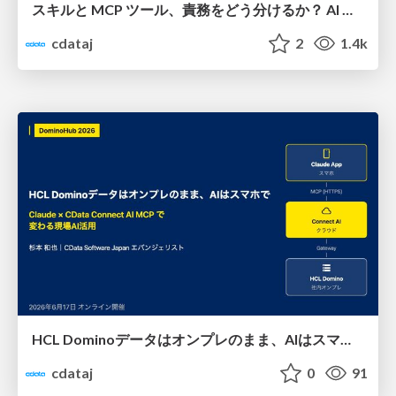
スキルと MCP ツール、責務をどう分けるか？ AI が迷わないインターフェース設計の戦略
cdataj
2
1.4k
HCL Dominoデータはオンプレのまま、AIはスマホで：Claude × CData Connect AI MCPで変わる現場AI活用
cdataj
0
91