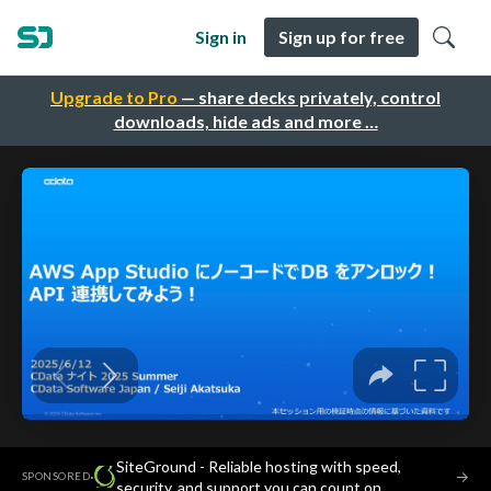
Sign in
Sign up for free
Upgrade to Pro
— share decks privately, control
downloads, hide ads and more …
SiteGround - Reliable hosting with speed,
·
→
SPONSORED
security, and support you can count on.