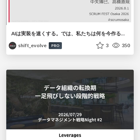
AIは実装を速くする。では、私たちは何を今作るべきか？－立場を越えてリリースに向き合ったチーム開発の実践 / 20260801 Hiromi Nakaya and Naoki Takahashi
shift_evolve
3
350
PRO