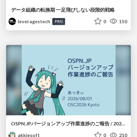
データ組織の転換期 一足飛びしない段階的戦略
leveragestech
0
150
PRO
OSPN.JPバージョンアップ作業進捗のご報告 / 20260801-osc26kyoto
akkiesoft
0
210