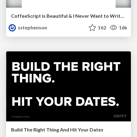
CoffeeScript is Beautiful & I Never Want to Write Plain JavaScript Again
sstephenson
162
16k
Build The Right Thing And Hit Your Dates