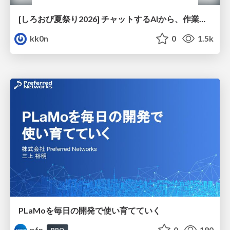
[しろおび夏祭り2026] チャットするAIから、作業するAIへ - 使われ方の変化と、その裏側で起きていること
kk0n
0
1.5k
PLaMoを毎日の開発で使い育てていく
pfn
0
180
PRO