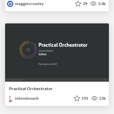
maggiecrowley
39
3.4k
Practical Orchestrator
shlominoach
191
12k