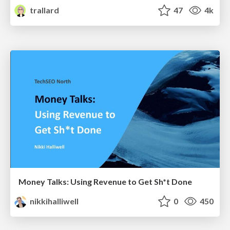
trallard
47
4k
Money Talks: Using Revenue to Get Sh*t Done
nikkihalliwell
0
450