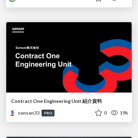
Contract One Engineering Unit 紹介資料
sansan33
0
19k
PRO