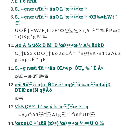
Ł˜Ì o hnA
S„ ~gnæ ü¶ü ãnO L ¹œœ ¹⁄
S„ ~gnæ ü¶ü ãnO L ¹œœ ¹⁄ ‹OB‰=hWt ˝

U O Ë † ~ W ⁄ F ˛ h D F ' ©  g  × í ¸ § ¯ È ™ ‰ Ë P œ ‡
“ ) ( ï ý g ¹ g B ‘ ‰
,eo A ¾ üók D M_D ¹œœ ¹⁄ A¾ üókD
O_ †k S S k D O _ † k o 2 d L Å † ` ¹ n  ã K › n 1 t a Á ü à
g ¤ ó µ ¤ È ™ q F
S„~g næü ¶ü ãn OL p−ÔU„ ‰ ¹ Ê Ã×·
çÃÈ — æ ü¶ üã
æü ¶üã n{n¹ Ñ¤é ë ¹ ng¢ã ‰mœLújD
DTK›ná(N qÿÄò
n.
¹⁄kŁ ÇY‰ h“ w ý k ¹œœ ¹⁄ ° g
‡ ¤ ó ¿ Ó å ü  ˜  A I g  ’ ¹ Ô ü É U P 
¹œxnŁÇ = ¹±üë (x) ¹œœ ¹⁄  U O ‰