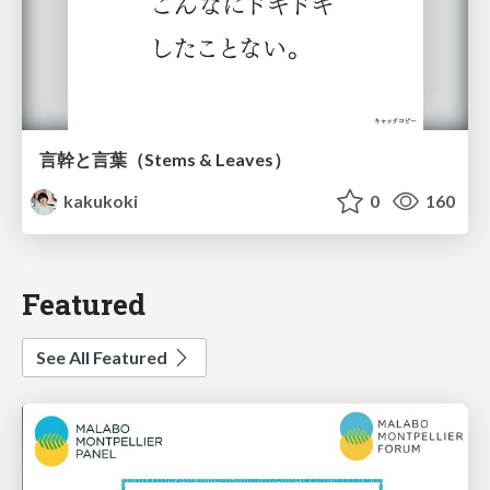
言幹と言葉（Stems & Leaves）
kakukoki
0
160
Featured
See All Featured