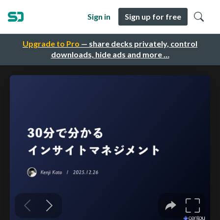
Sign in
Sign up for free
Upgrade to Pro
— share decks privately, control
downloads, hide ads and more …