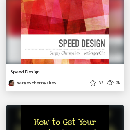
Speed Design
sergeychernyshev
33
2k