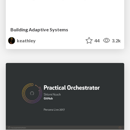
Building Adaptive Systems
keathley
44
3.2k