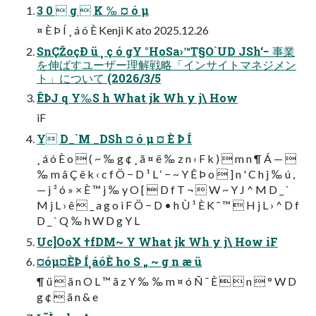
3 0  g  K ‰ ¤ ó µ
¤ È Þ Í ¸ á ó È Kenji K ato 2025.12.26
SnÇŽoçÐ ü ¸ ç ó gY °HoSa›™T§O`UD JSh‘− 事業
を伸ばすユーザー理解戦略「インサイトマネジメン
ト」について (2026/3/5
ÊÞJ q Y‰S h What jk Wh y j\ How
iF
Y D_`M _DSh ¤ ó µ ¤ È Þ Í
¸ á ó È o  ( ~ ‰ g ¢ ¸ ã ¤ ë ‰ z n ‹ F k )  m n ¶ Á — 
‰ m â Ç ë k ‹ c f Ö − D ¹ L ‘ − ~ Y Ê Þ o  ] n ' C h j ‰ ú ,
— j ³ ó » × È ™ j ‰ y O [  D f T ¬  W ~ Y J ^ M D _ `
M j L › ê  _ a g o i F Ö − D • h Ù ¹ È K ˜ ™  H j L › ^ D f
D _ ` Q ‰ h W D g Y L
Uc]OoX †fDM~ Y What jk Wh y j\ How iF
¤óµ¤ÈÞ Í¸áóÈ ho S „ ~ g n æ ü
¶ ü  ã n O L ™ ã z Y ‰ ‰ m ¤ ó Ñ ¯ È   n  ° W D
g ¢  ã n & e