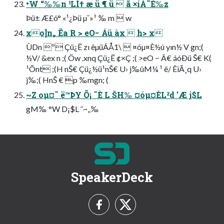
•W “‰‰n ¹LÍ† æ ü ¶ ü  ã ×íÀ¯È‰z
Þü± Æ£ó° «¹¿Þü µ¯»¹ ‰ m  w
xo]n„ Ëa R > eO− Áü àx  h> x
ÙDn º Çü¿Ë zı êµüÁÅ1\  ¤óµ¤È½ú yın½ V gn;(
½V/ &ex n ;( Öw .xnq Çü¿Ë ¢×Ç ;( >eO − Â€ áóÐü Š€ K(
¹Õnt ;(H nŠ€ Çü¿½ü¹nŠ€ U› j‰ûM¼ ¹ ë/ ÊìÃ¸q U›
j‰;( HnŠ € p ‰mgn; (
~Z oµ¤¯ ë™ÞY Õ¡ ¯È L ŠH‰ ¤óµ¤ÈL²d 'Æ j$L
gM‰ °W D¡$L ˜~„‰
SpeakerDeck