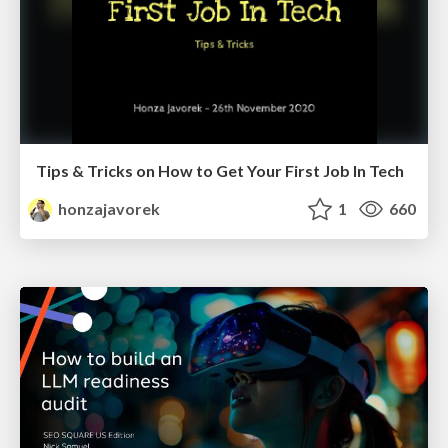
Tips & Tricks on How to Get Your First Job In Tech
honzajavorek
1
660