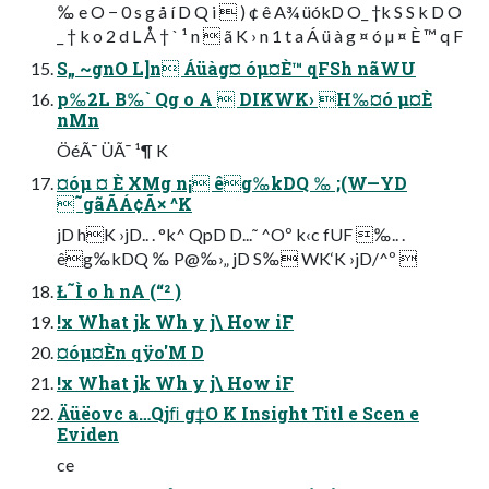
‰ e O − 0 s g å í D Q i  ) ¢ ê A¾ üókD O_ †k S S k D O
_ † k o 2 d L Å † ` ¹ n  ã K › n 1 t a Á ü à g ¤ ó µ ¤ È ™ q F
S„ ~gnO L]n Áüàg¤ óµ¤È™ qFSh nãWU
p‰2L B‰` Qg o A  DIKWK› H‰¤ó µ¤È
nMn
ÖéÃ¯ ÜÃ¯ ¹¶ K
¤óµ ¤ È XMg n¡ êg‰kDQ ‰ ;(W—YD
˜gãÃÁ¢Ã× ^K
jD hK ›jD.. . °k^ QpD D...˜ ^Oº k‹c fUF ‰.. .
êg‰kDQ ‰ P@‰›„ jD S‰ WK‘K ›jD/^º 
Ł˜Ì o h nA (“² )
!x What jk Wh y j\ How iF
¤óµ¤Èn qÿo'M D
!x What jk Wh y j\ How iF
Äüëovc a…Qjﬁ g‡O K Insight Titl e Scen e
Eviden
ce