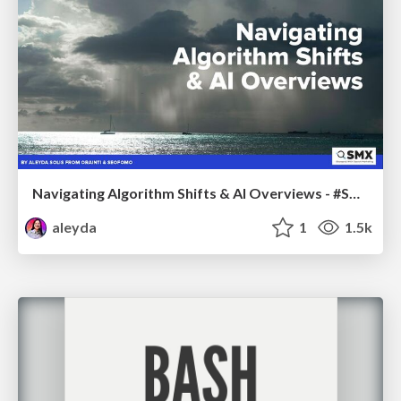
Navigating Algorithm Shifts & AI Overviews - #SMXNext
aleyda
1
1.5k