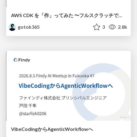
AWS CDK を「作」ってみた 〜フルスクラッチで見えた CDK の裏側〜 / aws-cdk-from-scratch
gotok365
3
2.8k
VibeCodingからAgenticWorkflowへ