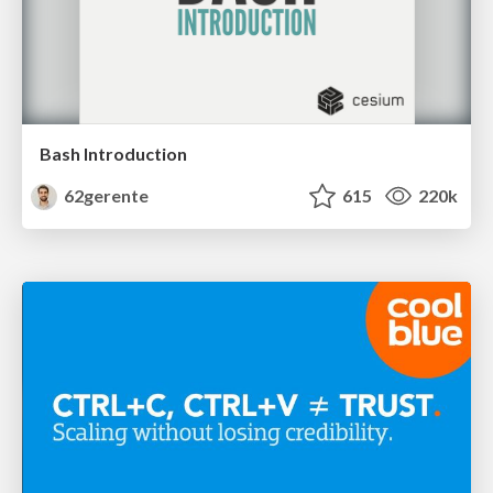
Bash Introduction
62gerente
615
220k