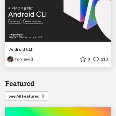
Android CLI
fornewid
0
210
Featured
See All Featured