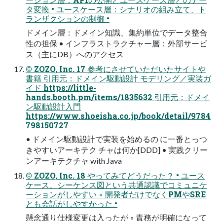
タ変換 • ユースケース層：シナリオの組み立て、ト
ランザクションの制御 •
ドメイン層：ドメイン知識、集約単位でデータ整合
性の担保 • インフラストラクチャー層：外部サービ
ス（主にDB）へのアクセス
© ZOZO, Inc. 17 参考にさせていただいたサイトや
書籍 引用元：ドメイン駆動設計 モデリング／実装ガ
イド https://little-
hands.booth.pm/items/1835632 引用元：ドメイ
ン駆動設計入門
https://www.shoeisha.co.jp/book/detail/9784
798150727
• ドメイン駆動設計で実装を始めるの に一番とっつ
きやすいアーキテク チャは何か[DDD] • 実践クリー
ンアーキテクチャ with Java
© ZOZO, Inc. 18 やってみてどうだった？ • ユース
ケース、シーケンス図という共通認識でコミュニケ
ーションがしやすい ◦ 開発者だけでなくPMやSRE
とも会話がしやすかった •
懸念通り仕様変更は入ったが ◦ 責務が明確になって