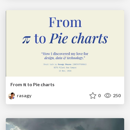
From π to Pie charts
rasagy
0
250