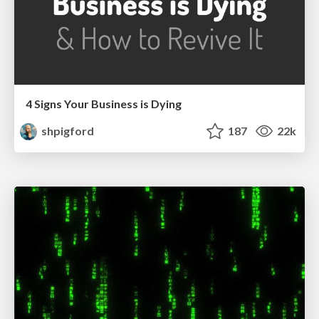
4 Signs Your Business is Dying
shpigford
187
22k