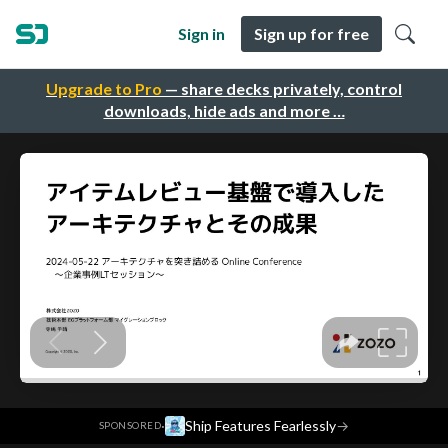
Sign in
Sign up for free
Upgrade to Pro
— share decks privately, control
downloads, hide ads and more …
·
Ship Features Fearlessly
→
SPONSORED