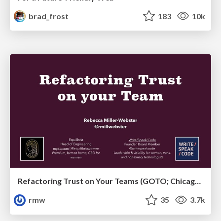
brad_frost
183
10k
Refactoring Trust on Your Teams (GOTO; Chicago 2020)
rmw
35
3.7k