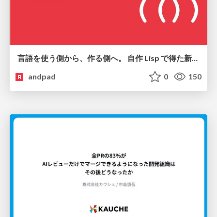
言語を使う側から、作る側へ。 自作 Lisp で得た新たな気づき。
andpad
0
150