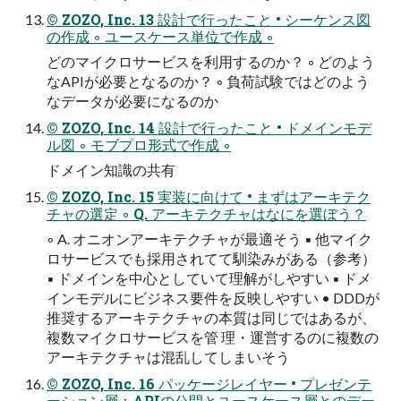
© ZOZO, Inc. 13 設計で行ったこと • シーケンス図
の作成 ◦ ユースケース単位で作成 ◦
どのマイクロサービスを利用するのか？ ◦ どのよう
なAPIが必要となるのか？ ◦ 負荷試験ではどのよう
なデータが必要になるのか
© ZOZO, Inc. 14 設計で行ったこと • ドメインモデ
ル図 ◦ モブプロ形式で作成 ◦
ドメイン知識の共有
© ZOZO, Inc. 15 実装に向けて • まずはアーキテク
チャの選定 ◦ Q. アーキテクチャはなにを選ぼう？
◦ A. オニオンアーキテクチャが最適そう ▪ 他マイク
ロサービスでも採用されてて馴染みがある（参考）
▪ ドメインを中心としていて理解がしやすい ▪ ドメ
インモデルにビジネス要件を反映しやすい • DDDが
推奨するアーキテクチャの本質は同じではあるが、
複数マイクロサービスを管 理・運営するのに複数の
アーキテクチャは混乱してしまいそう
© ZOZO, Inc. 16 パッケージレイヤー • プレゼンテ
ーション層：APIの公開とユースケース層とのデー