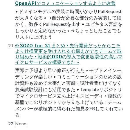
OpenAPIでコミュニケーションするように改善
• ドメインモデルの実装に時間がかかりPullRequest
が大きくなる ◦ →自分が必要な部分のみ実装して細
かく、数多くPullRequestを出す • ユビキタス言語を
しっかりと定めなかった ◦ →ちょっとしたことでも
リストに上げよう
© ZOZO, Inc. 21 まとめ • 先行開発だったからこそ
より仕様変更を受け入れる心構えができチームで取
り組めた • 戦術的DDDの導入で変更容易性の高いマ
イクロサービスが構築できた ◦
実際に予想より早い修正が行えた ◦ モブドメインモ
デリングが楽しい • コミュニケーションのための設
計資料も改めて大事だと実感 ◦ 設計者間だけでなく
負荷試験設計にも活用できた • Templateリポジトリ
でマイクロサービス立ち上げもスピーディ ◦ 複数の
基盤でこのリポジトリから立ち上げている ◦ チーム
メンバーが積極的に得られた知見をFBしてくれてい
る
None