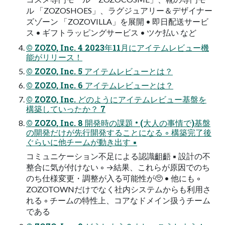
ル 「ZOZOSHOES」、ラグジュアリー＆デザイナー
ズゾーン 「ZOZOVILLA」を展開 • 即日配送サービ
ス • ギフトラッピングサービス • ツケ払い など
© ZOZO, Inc. 4 2023年11月にアイテムレビュー機
能がリリース！
© ZOZO, Inc. 5 アイテムレビューとは？
© ZOZO, Inc. 6 アイテムレビューとは？
© ZOZO, Inc. どのようにアイテムレビュー基盤を
構築していったか？ 7
© ZOZO, Inc. 8 開発時の課題 • (大人の事情で)基盤
の開発だけが先行開発することになる ◦ 構築完了後
ぐらいに他チームが動き出す ▪
コミュニケーション不足による認識齟齬 ▪ 設計の不
整合に気が付けない ◦ →結果、これらが原因でのち
のち仕様変更・調整が入る可能性が🥺 • 他にも ◦
ZOZOTOWNだけでなく社内システムからも利用さ
れる ◦ チームの特性上、コアなドメイン扱うチーム
である