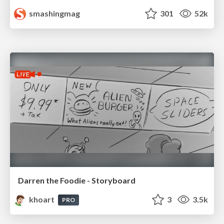
smashingmag
301
52k
Darren the Foodie - Storyboard
khoart
3
3.5k
PRO