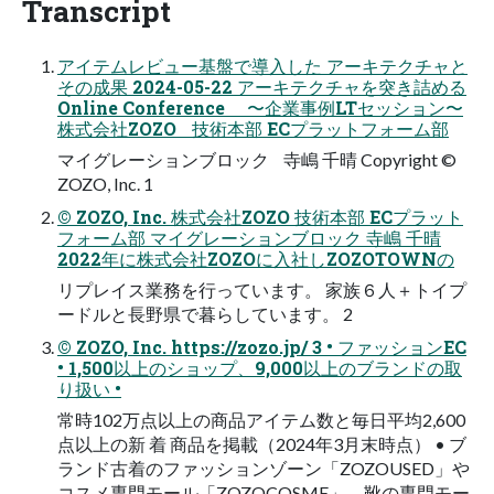
Transcript
アイテムレビュー基盤で導入した アーキテクチャと
その成果 2024-05-22 アーキテクチャを突き詰める
Online Conference 〜企業事例LTセッション〜
株式会社ZOZO 技術本部 ECプラットフォーム部
マイグレーションブロック 寺嶋 千晴 Copyright ©
ZOZO, Inc. 1
© ZOZO, Inc. 株式会社ZOZO 技術本部 ECプラット
フォーム部 マイグレーションブロック 寺嶋 千晴
2022年に株式会社ZOZOに入社しZOZOTOWNの
リプレイス業務を行っています。 家族６人＋トイプ
ードルと長野県で暮らしています。 2
© ZOZO, Inc. https://zozo.jp/ 3 • ファッションEC
• 1,500以上のショップ、9,000以上のブランドの取
り扱い •
常時102万点以上の商品アイテム数と毎日平均2,600
点以上の新 着 商品を掲載（2024年3月末時点） • ブ
ランド古着のファッションゾーン「ZOZOUSED」や
コスメ専門モール「ZOZOCOSME」、靴の専門モー