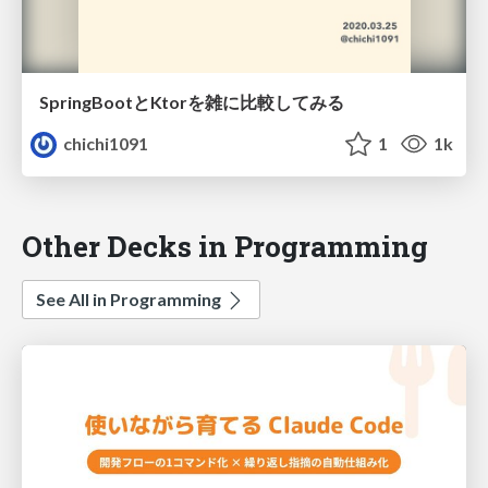
SpringBootとKtorを雑に比較してみる
chichi1091
1
1k
Other Decks in Programming
See All in Programming