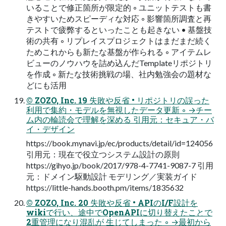
いることで修正箇所が限定的 ◦ ユニットテストも書
きやすいためスピーディな対応 ◦ 影響箇所調査と再
テストで疲弊するといったことも起きない • 基盤技
術の共有 ◦ リプレイスプロジェクトはまだまだ続く
ためこれからも新たな基盤が作られる ◦ アイテムレ
ビューのノウハウを詰め込んだTemplateリポジトリ
を作成 ◦ 新たな技術挑戦の場、社内勉強会の題材な
どにも活用
© ZOZO, Inc. 19 失敗や反省 • リポジトリの誤った
利用で集約・モデルを無視したデータ更新 ◦ →チー
ム内の輪読会で理解を深める 引用元：セキュア・バ
イ・デザイン
https://book.mynavi.jp/ec/products/detail/id=124056
引用元：現在で役立つシステム設計の原則
https://gihyo.jp/book/2017/978-4-7741-9087-7 引用
元：ドメイン駆動設計 モデリング／実装ガイド
https://little-hands.booth.pm/items/1835632
© ZOZO, Inc. 20 失敗や反省 • APIのI/F設計を
wikiで行い、途中でOpenAPIに切り替えたことで
2重管理になり混乱が 生じてしまった ◦ →最初から