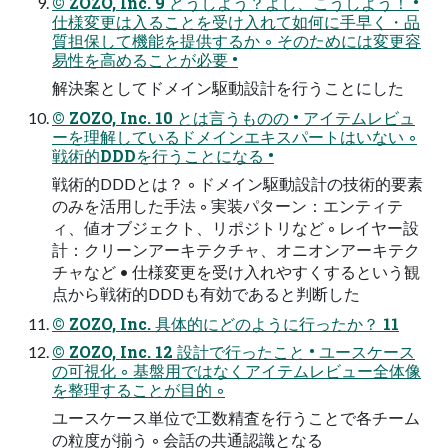
© ZOZO, Inc. 9 どうしよう？よし、こうしよう！ •
仕様変更は入ることを受け入れて如何に手早く・品
質担保して機能を提供するか ◦ そのためには変更容
易性を高めることが必要 •
解決案としてドメイン駆動設計を行うことにした
© ZOZO, Inc. 10 とは言うものの • アイテムレビュ
ーを理解しているドメインエキスパートはいない ◦
戦術的DDDを行うことになる •
戦術的DDDとは？ ◦ ドメイン駆動設計の技術的要素
のみを活用した手法 ◦ 実装パターン：エンティテ
ィ、値オブジェクト、リポジトリなど ◦ レイヤー設
計：クリーンアーキテクチャ、オニオンアーキテク
チャなど • 仕様変更を受け入れやすくするという観
点から戦術的DDDも有効であると判断した
© ZOZO, Inc. 具体的にどのように行ったか？ 11
© ZOZO, Inc. 12 設計で行ったこと • ユースケース
の可視化 ◦ 基盤用ではなくアイテムレビュー全体像
を整理することが目的 ◦
ユースケース単位で工数精査を行うことで各チーム
の粒度が揃う ◦ 会話の共通認識となる