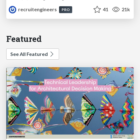
recruitengineers
41
21k
PRO
Featured
See All Featured