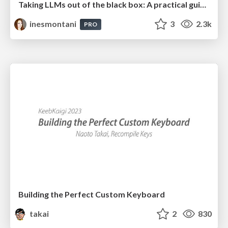
Taking LLMs out of the black box: A practical guide to human-in-the-loop distillation
inesmontani
3
2.3k
PRO
Building the Perfect Custom Keyboard
takai
2
830