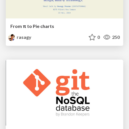
From π to Pie charts
rasagy
0
250