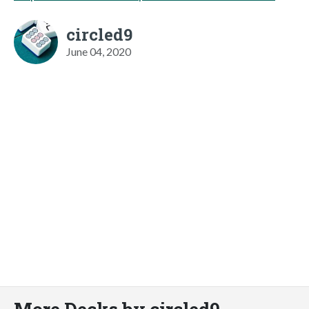
circled9
June 04, 2020
More Decks by circled9