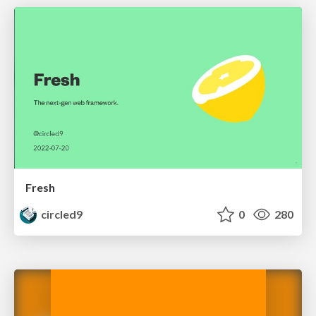
Fresh
circled9
0
280