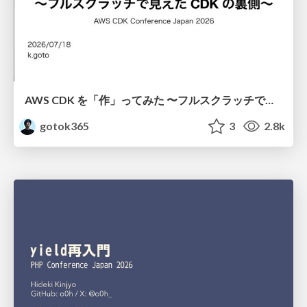
AWS CDK を「作」ってみた 〜フルスクラッチで見えた CDK の裏側〜 / aws-cdk-from-scratch
gotok365
3
2.8k