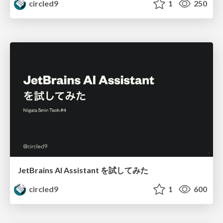
circled9
1
250
JetBrains AI Assistant を試してみた
circled9
1
600