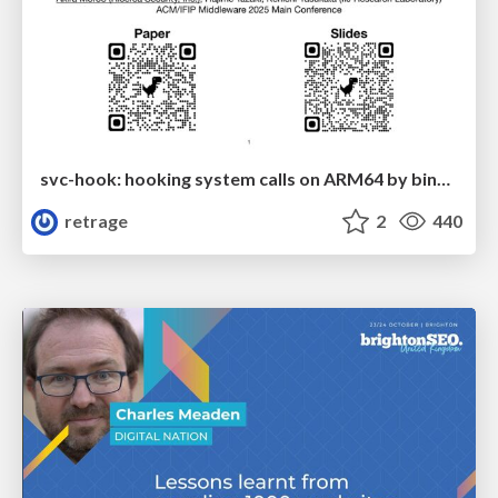
svc-hook: hooking system calls on ARM64 by binary rewriting
retrage
2
440