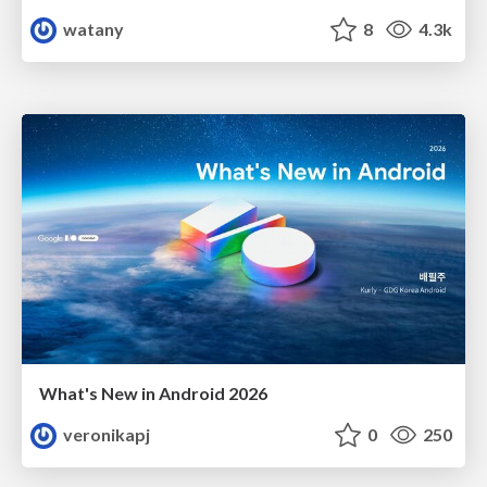
watany
8
4.3k
What's New in Android 2026
veronikapj
0
250