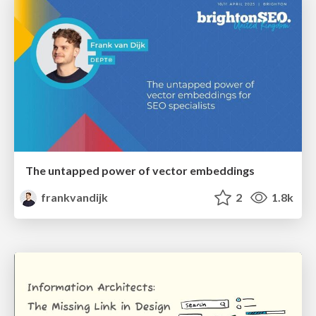
The untapped power of vector embeddings
frankvandijk
2
1.8k