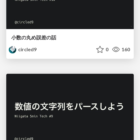
小数の丸め誤差の話
circled9
0
160