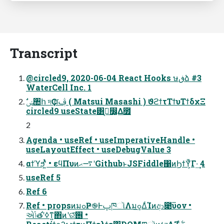
Transcript
@circled9, 2020-06-04 React Hooks ษڧձ #3
WaterCell Inc. 1
circled9 useState͸ࡉ͔͘෼͚Δ೿
2
Agenda • useRef • useImperativeHandle •
useLayoutEffect • useDebugValue 3
αϯϓϧʹ͍ͭͯ • εϥΠυͷ࠷ޙʹGithubͱJSFiddle΁ͷϦϯΫ͕͋Γ·͢ 4
useRef 5
Ref 6
Ref • propsͷมߋҎ֎ͰࢠཁૉΛมߋ͢ΔͨΊͷආ೉ϋον •
એݴతʹߦ͑ͳ͍΋ͷʹରͯ͠࢖͏ •