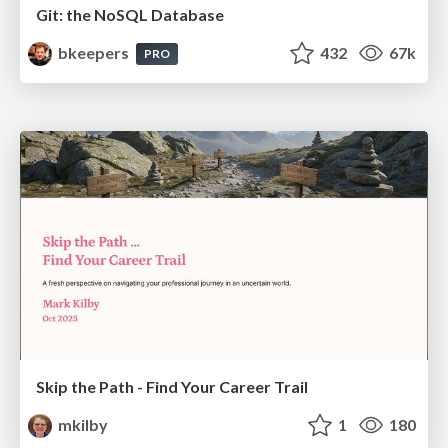
Git: the NoSQL Database
bkeepers
432
67k
PRO
Skip the Path - Find Your Career Trail
mkilby
1
180