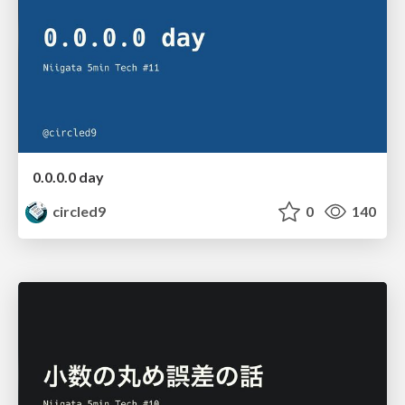
0.0.0.0 day
circled9
0
140