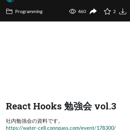
Programming
460
2
React Hooks 勉強会 vol.3
社内勉強会の資料です。
https://water-cell.connpass.com/event/178300/