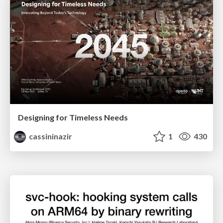
Designing for Timeless Needs
cassininazir
1
430