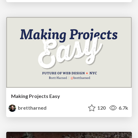
Making Projects Easy
brettharned
120
6.7k