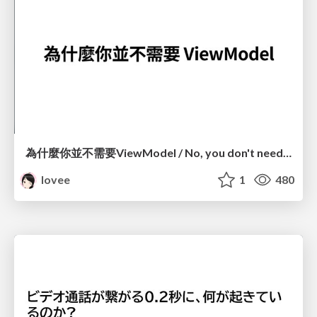
為什麼你並不需要ViewModel / No, you don't need a ViewModel
lovee
1
480