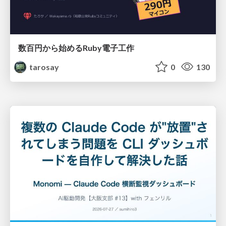
数百円から始めるRuby電子工作
tarosay
0
130