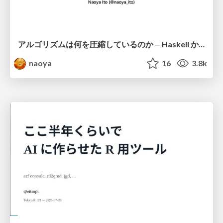
アルゴリズムは何を圧縮しているのか ─ Haskell から育った「圧縮代数」というメンタルモデル
naoya
16
3.8k