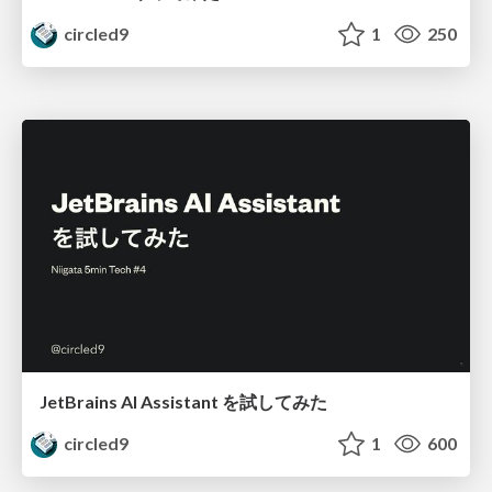
circled9
1
250
JetBrains AI Assistant を試してみた
circled9
1
600