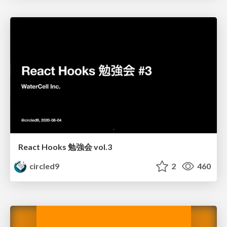
React Hooks 勉強会 vol.3
circled9
2
460