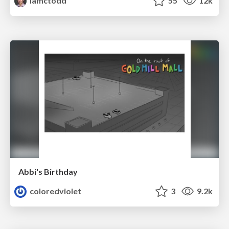
iamctodd
55
12k
Abbi's Birthday
coloredviolet
3
9.2k