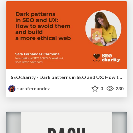
SEOcharity - Dark patterns in SEO and UX: How to avoid them and build a more ethical web
sarafernandez
0
230