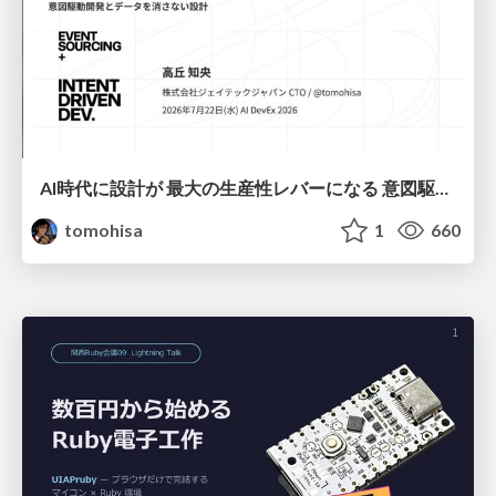
AI時代に設計が 最大の生産性レバーになる 意図駆動開発とデータを消さない設計｜Don't Delete Your Data or Your Intent — Design as the Deepest Lever in the AI Era
tomohisa
1
660