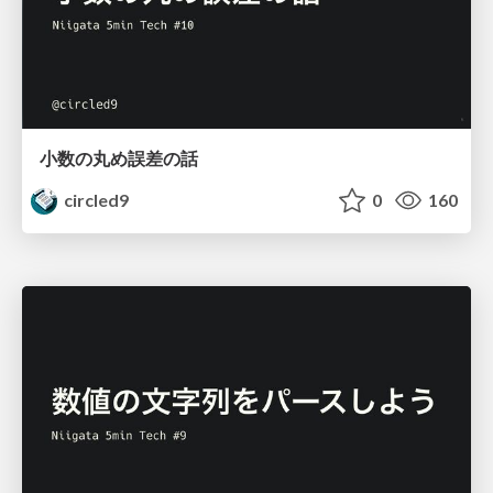
小数の丸め誤差の話
circled9
0
160