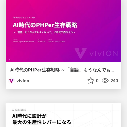
AI時代のPHPer生存戦略 ～「言語、もうなんでもよくない？」に本気で向き合う～
vivion
0
240