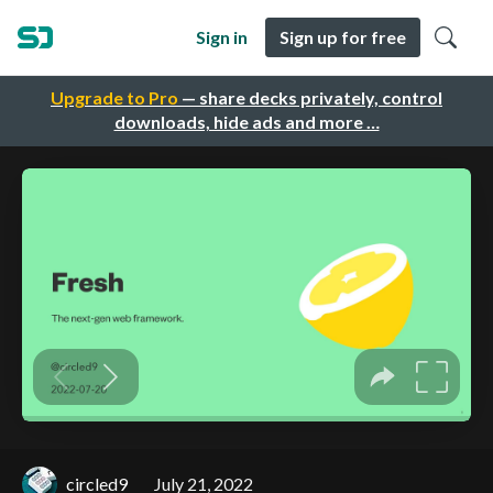
Sign in
Sign up for free
Upgrade to Pro
— share decks privately, control
downloads, hide ads and more …
circled9
July 21, 2022