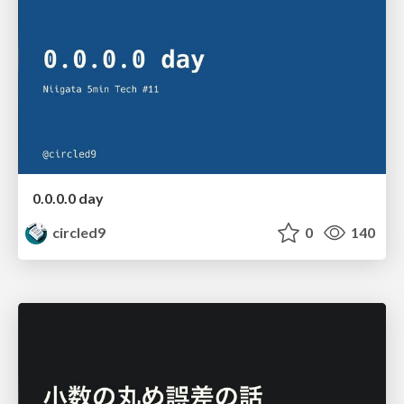
0.0.0.0 day
circled9
0
140