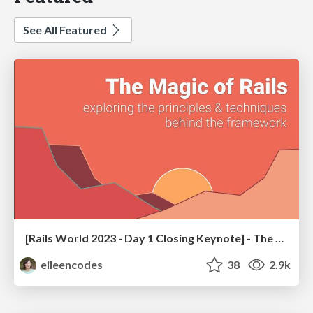
See All Featured
[Rails World 2023 - Day 1 Closing Keynote] - The Magic of Rails
eileencodes
38
2.9k