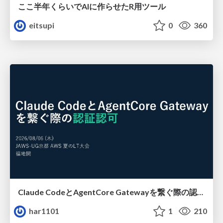
ここ半年くらいでAIに作らせたR用ツール
eitsupi
0
360
Claude CodeとAgentCore Gatewayを繋ぐ際の認証認可 / Authentication and authorization when connecting Claude Code with AgentCore Gateway
har1101
1
210