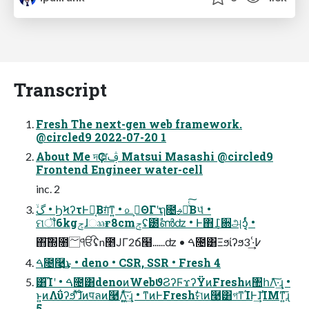
Transcript
Fresh The next-gen web framework.
@circled9 2022-07-20 1
About Me দҪ ਖ਼ࢤ Matsui Masashi @circled9
Frontend Engineer water-cell
inc. 2
ମॏ6kgݮɺෲғ8cmݮʢ౰ࣾൺʣ • Ͱ΋݈߁਍அͻ͔͔ͬͬͨ •
΋͠΍೘؅݁ੴʢn೥ͿΓ2ճ໨......ʣ • ࠓ೔͸Ξϧίʔϧ߇͑·͢ 3
ࠓ೔࿩͢͜ͱ • deno • CSR, SSR • Fresh 4
͸͡Ίʹ • ࠓ೔͸denoͷWebϑϨʔϜϫʔΫͷFreshͷ঺հΛ͠·͢ɻ •
ͱ͍͏ͷΛΰʔϧʹͯ͠ɺͦͷपลͷ࿩Λ͍͖ͯ͠·͢ɻ • ͳͷͰFreshࣗମͷ࿩͸গͳΊͰ͢ɺ͝ΊΜͳ͍͞ɻ
5