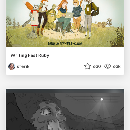
Writing Fast Ruby
sferik
630
63k