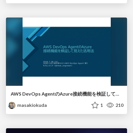
AWS DevOps AgentのAzure接続機能を検証して見えた活用法／Use Cases Verified for the AWS DevOps Agent's Azure Connectivity Feature
masakiokuda
1
210