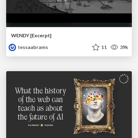
WENDY [Excerpt]
tessaabrams
11
39k