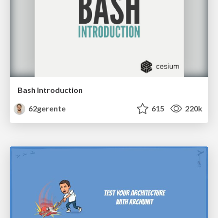
Bash Introduction
62gerente
615
220k