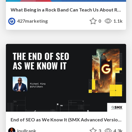
What Being in a Rock Band Can Teach Us About Real World SEO
427marketing
0
1.1k
End of SEO as We Know It (SMX Advanced Version)
ipullrank
3
4.3k