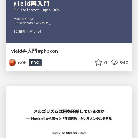
yield再入門 #phpcon
o0h
0
940
PRO