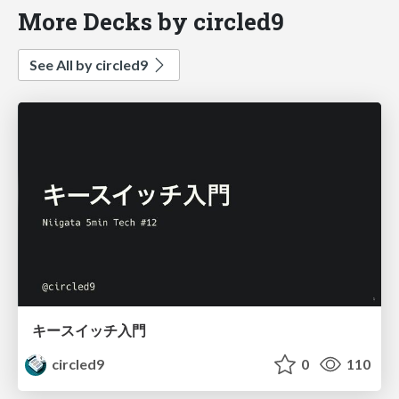
More Decks by circled9
See All by circled9
キースイッチ入門
circled9
0
110