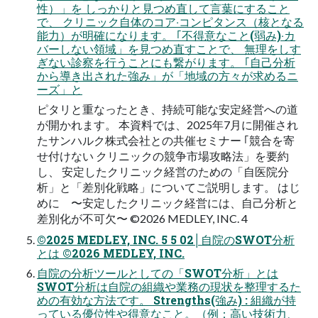
性）」を しっかりと⾒つめ直して⾔葉にすること
で、 クリニック⾃体のコア‧コンピタンス（核となる
能⼒）が明確になります。 ｢不得意なこと(弱み)‧カ
バーしない領域」を⾒つめ直すことで、 無理をしす
ぎない診察を⾏うことにも繋がります。 ｢⾃⼰分析
から導き出された強み」が「地域の⽅々が求めるニ
ーズ」と
ピタリと重なったとき、持続可能な安定経営への道
が開かれます。 本資料では、2025年7⽉に開催され
たサンハルク株式会社との共催セミナー ｢競合を寄
せ付けない クリニックの競争市場攻略法」を要約
し、 安定したクリニック経営のための「⾃医院分
析」と「差別化戦略」についてご説明します。 はじ
めに 〜安定したクリニック経営には、⾃⼰分析と
差別化が不可⽋〜 ©2026 MEDLEY, INC. 4
©2025 MEDLEY, INC. 5 5 02│⾃院のSWOT分析
とは ©2026 MEDLEY, INC.
⾃院の分析ツールとしての「SWOT分析」とは
SWOT分析は自院の組織や業務の現状を整理するた
めの有効な方法です。 Strengths(強み) : 組織が持
っている優位性や得意なこと。（例：⾼い技術⼒、