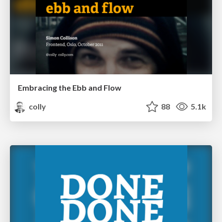
Embracing the Ebb and Flow
colly
88
5.1k