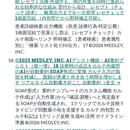
能 レセプト点検‧作成中も、他の作業を同時に進めら
れる効率的な仕組み 受付から会計、レセプト（チェ
ック‧請求）、帳票出⼒までを⼀元管理 レセチェック
1画⾯完結 （内包型だから即時修正可能）
患者詳細検索‧出⼒機能 （疾患‧診療⾏為‧特定公費）
1画⾯完結で⾒落とし防⽌ ［レセプトチェック］ カ
ルテ画⾯へリンク‧即時修正 ［患者検索］ 患者属性
別に「検索‧リスト化‧CSV出⼒」 17 ©2026 MEDLEY,
INC.
©2025 MEDLEY, INC. AIアシスト機能：AI要約ア
シスト（第⼀弾） 18 診察時の会話をカルテ内蔵型
のAIが⾃動要約‧SOAP形式に変換 カルテ⼊⼒の負
担を軽減し、医師が患者と向き合う時間を増やしま
す リアルタイム⾃動書き起こし ⾃動要約（全⽂ →
SOAP形式） 要約テンプレートのカスタム機能 カル
テ作成は｢⼊⼒作業｣から ｢確認‧調整｣ へと再定義す
る SOAPが⾃動⽣成され、 1クリックでカルテ反映 ‼
タイピング回数最⼩化を⽀援する カルテ 内包型 カ
ルテ転記は 1クリック反映 ⽣成AI 活⽤ ガイドライン
準拠 ©2026 MEDLEY, INC.