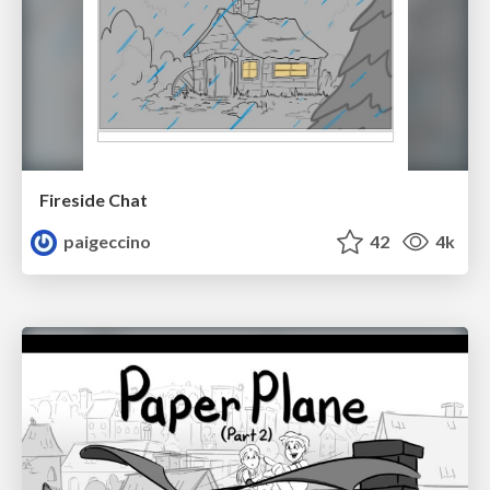
Fireside Chat
paigeccino
42
4k