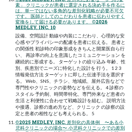
素」 クリニックが患者に選定される決め⼿を作るに
は、単⼀ではない多⾓的な差別化戦略が必要不可⽋
です。 医師としてのこだわりを患者に伝わりやすく
変換をして届ける必要があります。 ©2026
MEDLEY, INC. 10
設備、空間設計 動線や内装にこだわり、⼼理的な安
⼼感 やプライバシーの配慮を患者に伝える。 患者と
の関係性 初診時の印象形成をきちんと開業医⾃ら⾏
い、 再診率の向上を意識したコミュニケーション を
継続的に形成する。 ターゲットの絞り込み 年齢、性
別、疾患別でニーズに特化した設計を ⾏う。 1 2 3
情報発信⽅法 ターゲットに即した伝達⼿法を選択す
る。 Web、SNS、チラシ、地域紙、屋外広告などで
専⾨性やクリニックの姿勢などを伝える。 4 診察の
スタイル 予約制、時間帯特化、専⾨外来など患者の
⽣活 と利便性に合わせて戦略設計を組む。 説明⽅法
や接遇、診察の進め⽅など、クリニック の診察の設
定と患者の相性なども考えられる。 5
©2025 MEDLEY, INC. 差別化の具体例 〜ある⼩
児科クリニックの場合〜 小児科クリニックでの差別