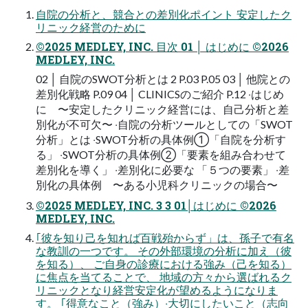
⾃院の分析と、競合との差別化ポイント 安定したク
リニック経営のために
©2025 MEDLEY, INC. ⽬次 01 │ はじめに ©2026
MEDLEY, INC.
02 │ ⾃院のSWOT分析とは 2 P.03 P.05 03 │ 他院との
差別化戦略 P.09 04 │ CLINICSのご紹介 P.12 ‧はじめ
に 〜安定したクリニック経営には、⾃⼰分析と差
別化が不可⽋〜 ‧⾃院の分析ツールとしての「SWOT
分析」とは ‧SWOT分析の具体例①「⾃院を分析す
る」 ‧SWOT分析の具体例②「要素を組み合わせて
差別化を導く」 ‧差別化に必要な 「５つの要素」 ‧差
別化の具体例 〜ある⼩児科クリニックの場合〜
©2025 MEDLEY, INC. 3 3 01│はじめに ©2026
MEDLEY, INC.
｢彼を知り⼰を知れば百戦殆からず」は、孫⼦で有名
な教訓の⼀つです。 その外部環境の分析に加え（彼
を知る）、 ご⾃⾝の診療における強み（⼰を知る）
に焦点を当てることで、 地域の⽅々から選ばれるク
リニックとなり経営安定化が望めるようになりま
す。 ｢得意なこと（強み）‧⼤切にしたいこと（志向