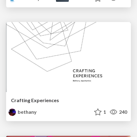
Crafting Experiences
bethany
1
240