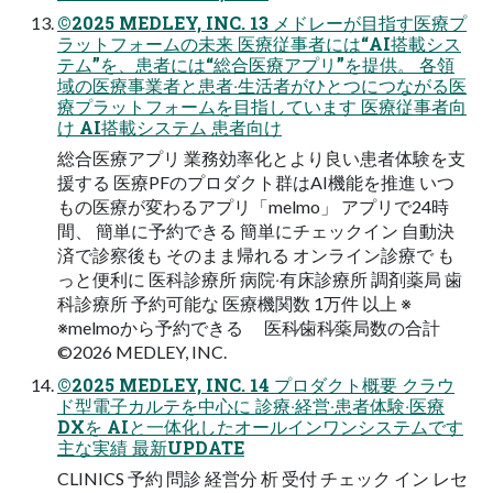
©2025 MEDLEY, INC. 13 メドレーが⽬指す医療プ
ラットフォームの未来 医療従事者には“AI搭載シス
テム”を、患者には“総合医療アプリ”を提供。 各領
域の医療事業者と患者‧⽣活者がひとつにつながる医
療プラットフォームを⽬指しています 医療従事者向
け AI搭載システム 患者向け
総合医療アプリ 業務効率化とより良い患者体験を⽀
援する 医療PFのプロダクト群はAI機能を推進 いつ
もの医療が変わるアプリ「melmo」 アプリで24時
間、 簡単に予約できる 簡単にチェックイン ⾃動決
済で診察後も そのまま帰れる オンライン診療で も
っと便利に 医科診療所 病院‧有床診療所 調剤薬局 ⻭
科診療所 予約可能な 医療機関数 1万件 以上 ※
※melmoから予約できる 医科∕⻭科∕薬局数の合計
©2026 MEDLEY, INC.
©2025 MEDLEY, INC. 14 プロダクト概要 クラウ
ド型電⼦カルテを中⼼に 診療‧経営‧患者体験‧医療
DXを AIと⼀体化したオールインワンシステムです
主な実績 最新UPDATE
CLINICS 予約 問診 経営分 析 受付 チェック イン レセ