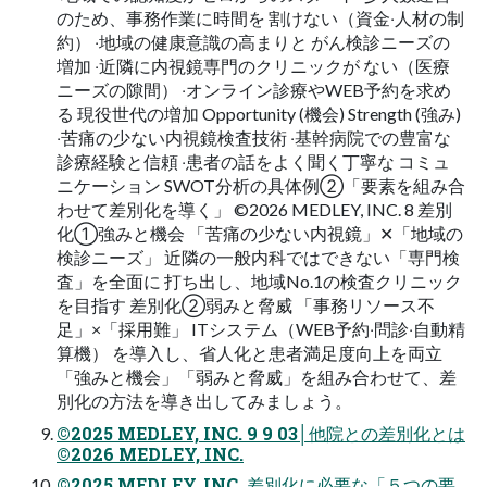
のため、事務作業に時間を 割けない（資⾦‧⼈材の制
約） ‧地域の健康意識の⾼まりと がん検診ニーズの
増加 ‧近隣に内視鏡専⾨のクリニックが ない（医療
ニーズの隙間） ‧オンライン診療やWEB予約を求め
る 現役世代の増加 Opportunity (機会) Strength (強み)
‧苦痛の少ない内視鏡検査技術 ‧基幹病院での豊富な
診療経験と信頼 ‧患者の話をよく聞く丁寧な コミュ
ニケーション SWOT分析の具体例②「要素を組み合
わせて差別化を導く」 ©2026 MEDLEY, INC. 8 差別
化①強みと機会 「苦痛の少ない内視鏡」✕「地域の
検診ニーズ」 近隣の⼀般内科ではできない「専⾨検
査」を全⾯に 打ち出し、地域No.1の検査クリニック
を⽬指す 差別化②弱みと脅威 「事務リソース不
⾜」×「採⽤難」 ITシステム（WEB予約‧問診‧⾃動精
算機） を導⼊し、省⼈化と患者満⾜度向上を両⽴
「強みと機会」「弱みと脅威」を組み合わせて、差
別化の⽅法を導き出してみましょう。
©2025 MEDLEY, INC. 9 9 03│他院との差別化とは
©2026 MEDLEY, INC.
©2025 MEDLEY, INC. 差別化に必要な「５つの要