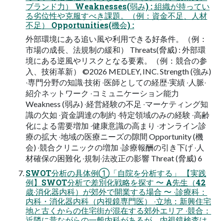
ブランド⼒） Weaknesses(弱み) : 組織が持ってい
る劣位性や克服すべき課題。（例：資⾦不⾜、⼈材
不⾜） Opportunities(機会) :
外部環境にある追い⾵や利⽤できる好条件。（例：
市場の成⻑、法規制の緩和） Threats(脅威) : 外部環
境にある逆⾵やリスクとなる要素。（例：競合の参
⼊、技術⾰新） ©2026 MEDLEY, INC. Strength (強み)
‧専⾨分野の知識‧技術 ‧医師としての経歴‧実績 ‧⼈脈‧
紹介ネットワーク ‧コミュニケーション能⼒
Weakness (弱み) ‧経営経験の不⾜ ‧マーケティング知
識の⽋如 ‧資⾦調達の制約 ‧特定領域のみの経験 ‧⾼齢
化による需要増加 ‧健康意識の⾼まり ‧オンライン診
療の拡⼤ ‧地域の医療ニーズの隙間 Opportunity (機
会) ‧競合クリニックの増加 ‧診療報酬の引き下げ ‧⼈
材確保の困難化 ‧規制‧法改正の影響 Threat (脅威) 6
SWOT分析の具体例①「⾃院を分析する」 【実践
例】SWOT分析で差別化戦略を探す 〜 A先⽣（42
歳‧消化器内科）が郊外で開業する場合 〜 ‧診療科：
内科・消化器内科（内視鏡専門医） ‧立地：新興住宅
地と古くからの住宅街が混在する郊外エリア ‧競合：
近隣に昔ながらの一般内科があるが、内視鏡検査は