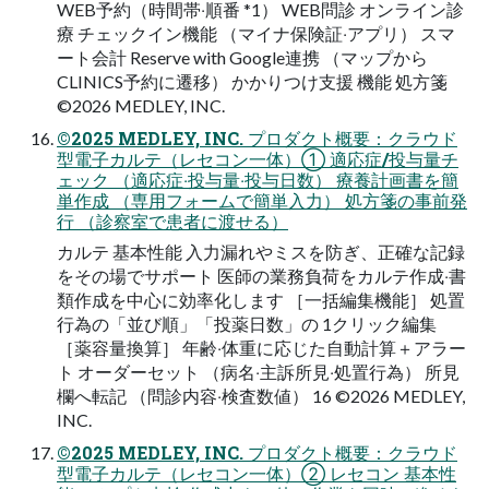
WEB予約（時間帯‧順番 *1） WEB問診 オンライン診
療 チェックイン機能 （マイナ保険証‧アプリ） スマ
ート会計 Reserve with Google連携 （マップから
CLINICS予約に遷移） かかりつけ⽀援 機能 処⽅箋
©2026 MEDLEY, INC.
©2025 MEDLEY, INC. プロダクト概要：クラウド
型電⼦カルテ（レセコン⼀体）① 適応症/投与量チ
ェック （適応症‧投与量‧投与⽇数） 療養計画書を簡
単作成 （専⽤フォームで簡単⼊⼒） 処⽅箋の事前発
⾏ （診察室で患者に渡せる）
カルテ 基本性能 ⼊⼒漏れやミスを防ぎ、正確な記録
をその場でサポート 医師の業務負荷をカルテ作成‧書
類作成を中⼼に効率化します ［⼀括編集機能］ 処置
⾏為の「並び順」「投薬⽇数」の 1クリック編集
［薬容量換算］ 年齢‧体重に応じた⾃動計算＋アラー
ト オーダーセット （病名‧主訴所⾒‧処置⾏為） 所⾒
欄へ転記 （問診内容‧検査数値） 16 ©2026 MEDLEY,
INC.
©2025 MEDLEY, INC. プロダクト概要：クラウド
型電⼦カルテ（レセコン⼀体）② レセコン 基本性