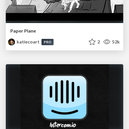
Paper Plane
katiecoart
2
52k
PRO