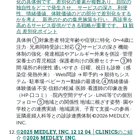
化の具体例です。差別化の要素が複数あり、自院の
独自性をどこで発生させ、 サービスの深さ、利便
性、情緒価値、体験価値のどの部分で差別化をする
かを考え、 新患のための集患施策を⾏い、再診率を
⾼めるサービス提供ができる戦略が重要です。 11 観
点 差別化ポイント
具体例 ①対象患者 特定年齢や症状に特化 ‧ 0〜4歳に
注⼒ ‧ 兄弟同時受診に対応 ②サービスの深さ 機能‧
体制の強化 ‧ 発達相談やアレルギー外来を併設 ‧ 管理
栄養⼠の育児相談 ‧ 保護者向けの医療セミナー ③時
間‧場所の利便性 通いやすさ ‧⽇曜、祝⽇も診療（感
染症‧発熱外来） ‧ Web問診 → 即予約 → 順待ちシス
テム ‧ 駐⾞場‧ベビーカー動線の最適化 ④情緒価値‧
体験価値 不安‧信頼の軽減 ‧医師 ‧看護師の印象改善
（HP‧⼝コミ） ‧ 院内空間デザイン ‧ LINE等での個別
フォロー ⑤地域との関係性 地域に根ざす姿勢 ‧ 園や
学校との連携実績 ‧ 地域講演、⼦育て⽀援への参画 ‧
近隣産婦⼈科等との診診連携体制 ©2026 MEDLEY,
INC.
©2025 MEDLEY, INC. 12 12 04 │CLINICSのご紹
介 ©2026 MEDLEY, INC.