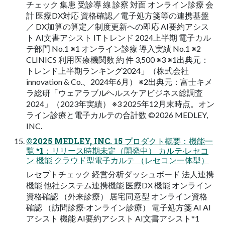
チェック 集患 受診導 線 診察 対⾯ オンライン診療 会
計 医療DX対応 資格確認／電子処方箋等の連携基盤
／ DX加算の算定／制度更新への即応 AI要約アシス
ト AI⽂書アシスト ITトレンド 2024上半期 電子カル
テ部門 No.1 ※1 オンライン診療 導入実績 No.1 ※2
CLINICS 利用医療機関数 約 件 3,500 ※3 ※1出典元：
トレンド上半期ランキング2024」（株式会社
innovation & Co.、2024年6⽉） ※2出典元：富⼠キメ
ラ総研「ウェアラブル∕ヘルスケアビジネス総調査
2024」（2023年実績） ※3 2025年12⽉末時点。オン
ライン診療と電⼦カルテの合計数 ©2026 MEDLEY,
INC.
©2025 MEDLEY, INC. 15 プロダクト概要：機能⼀
覧 *1：リリース時期未定（開発中） カルテ‧レセコ
ン 機能 クラウド型電⼦カルテ （レセコン⼀体型）
レセプトチェック 経営分析ダッシュボード 法⼈連携
機能 他社システム連携機能 医療DX 機能 オンライン
資格確認 （外来診療） 居宅同意型 オンライン資格
確認 （訪問診療‧オンライン診療） 電⼦処⽅箋 AI AI
アシスト 機能 AI要約アシスト AI⽂書アシスト*1