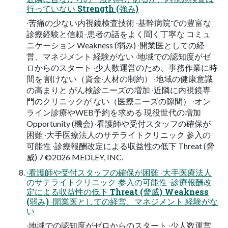
行っていない Strength (強み)
‧苦痛の少ない内視鏡検査技術 ‧基幹病院での豊富な
診療経験と信頼 ‧患者の話をよく聞く丁寧な コミュ
ニケーション Weakness (弱み) ‧開業医としての経
営、マネジメント 経験がない ‧地域での認知度がゼ
ロからのスタート ‧少⼈数運営のため、事務作業に時
間を 割けない（資⾦‧⼈材の制約） ‧地域の健康意識
の⾼まりと がん検診ニーズの増加 ‧近隣に内視鏡専
⾨のクリニックが ない（医療ニーズの隙間） ‧オン
ライン診療やWEB予約を求める 現役世代の増加
Opportunity (機会) ‧看護師や受付スタッフの確保が
困難 ‧⼤⼿医療法⼈のサテライトクリニック 参⼊の
可能性 ‧診療報酬改定による収益性の低下 Threat (脅
威) 7 ©2026 MEDLEY, INC.
‧看護師や受付スタッフの確保が困難 ‧⼤⼿医療法⼈
のサテライトクリニック 参⼊の可能性 ‧診療報酬改
定による収益性の低下 Threat (脅威) Weakness
(弱み) ‧開業医としての経営、マネジメント 経験がな
い
‧地域での認知度がゼロからのスタート ‧少⼈数運営