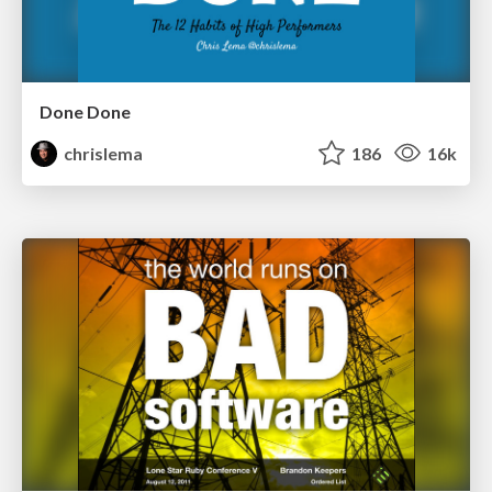
Done Done
chrislema
186
16k