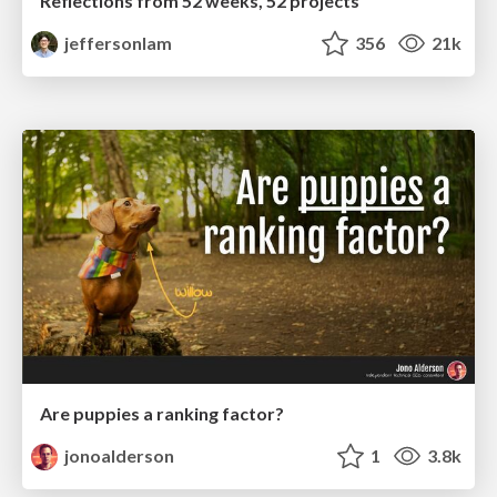
Reflections from 52 weeks, 52 projects
jeffersonlam
356
21k
Are puppies a ranking factor?
jonoalderson
1
3.8k