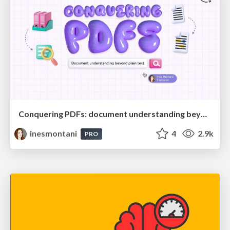
Conquering PDFs: document understanding beyond plain text
inesmontani
4
2.9k
PRO