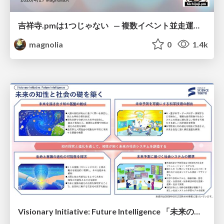
吉祥寺.pmは1つじゃない — 複数イベント並走運営の12年 —
magnolia
0
1.4k
Visionary Initiative: Future Intelligence 「未来の知性と社会の礎を築く」｜Science Tokyo（東京科学大学）