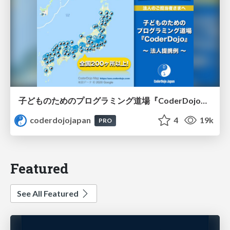
子どものためのプログラミング道場『CoderDojo』〜法人提携例〜 / Partnership with CoderDojo Japan
coderdojojapan
4
19k
PRO
Featured
See All Featured