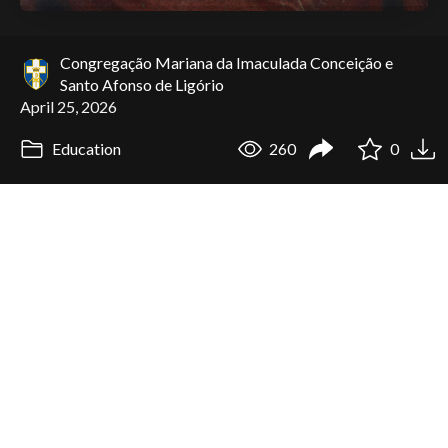
Congregação Mariana da Imaculada Conceição e
Santo Afonso de Ligório
April 25, 2026
Education
260
0