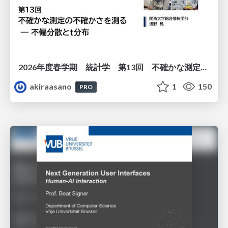
2026年度春学期 統計学 第13回 不確かな測定の不確かさを測る ― 不偏分散とt分布 (2026. 6. 25)
akiraasano
1
150
PRO