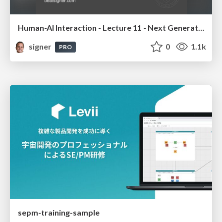
Human-AI Interaction - Lecture 11 - Next Generation User Interfaces (4018166FNR)
signer
0
1.1k
PRO
sepm-training-sample