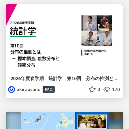
2026年度春学期 統計学 第10回 分布の推測とは － 標本調査，度数分布と確率分布 (2026. 6. 4)
akiraasano
0
170
PRO