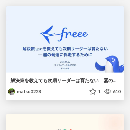
解決策を教えても次期リーダーは育たない ─ 器の発達に伴走するために / Partnering with leaders in their vertical development
matsu0228
1
610