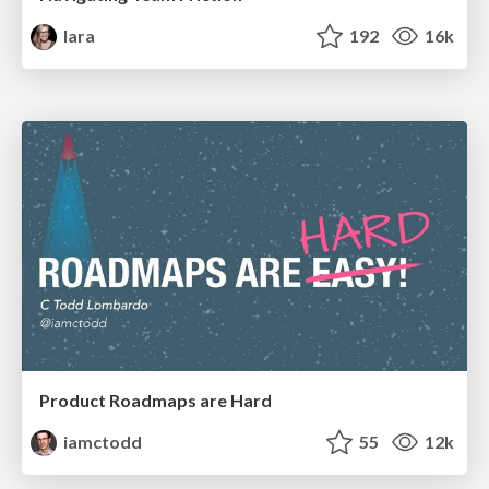
lara
192
16k
Product Roadmaps are Hard
iamctodd
55
12k