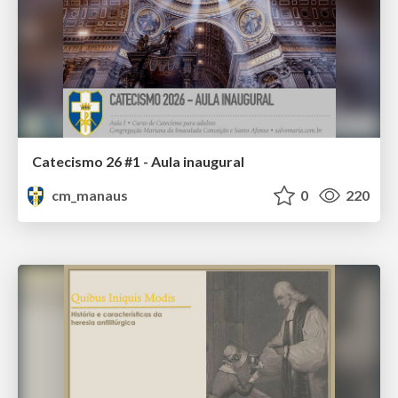
Catecismo 26 #1 - Aula inaugural
cm_manaus
0
220